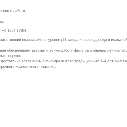
гося в работе;
ии.
 FK 1054 TWIN:
загрязнений независимо от уровня рН, хлора и сероводорода в исходной
н обеспечивает автоматическую работу фильтра и определяет частоту 
вых нагрузок;
достаточно всего лишь 1 фильтра вместо традиционных 3–4 для очистк
прочного композитного пластика;