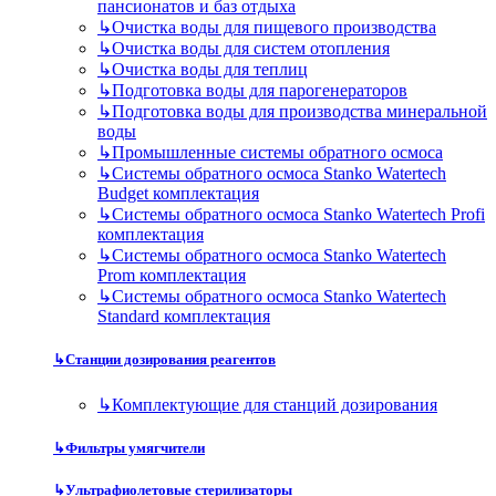
пансионатов и баз отдыха
↳
Очистка воды для пищевого производства
↳
Очистка воды для систем отопления
↳
Очистка воды для теплиц
↳
Подготовка воды для парогенераторов
↳
Подготовка воды для производства минеральной
воды
↳
Промышленные системы обратного осмоса
↳
Системы обратного осмоса Stanko Watertech
Budget комплектация
↳
Системы обратного осмоса Stanko Watertech Profi
комплектация
↳
Системы обратного осмоса Stanko Watertech
Prom комплектация
↳
Системы обратного осмоса Stanko Watertech
Standard комплектация
↳
Станции дозирования реагентов
↳
Комплектующие для станций дозирования
↳
Фильтры умягчители
↳
Ультрафиолетовые стерилизаторы