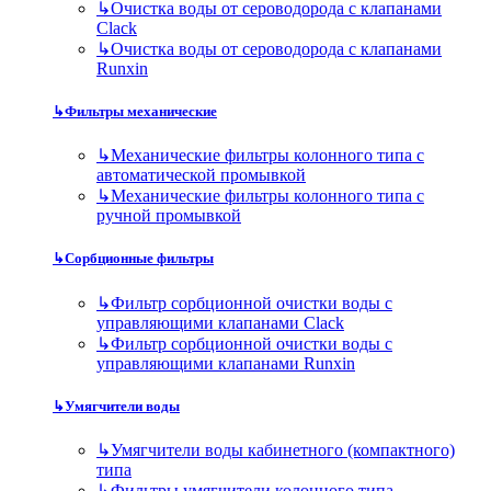
↳
Очистка воды от сероводорода с клапанами
Clack
↳
Очистка воды от сероводорода с клапанами
Runxin
↳
Фильтры механические
↳
Механические фильтры колонного типа с
автоматической промывкой
↳
Механические фильтры колонного типа с
ручной промывкой
↳
Сорбционные фильтры
↳
Фильтр сорбционной очистки воды с
управляющими клапанами Clack
↳
Фильтр сорбционной очистки воды с
управляющими клапанами Runxin
↳
Умягчители воды
↳
Умягчители воды кабинетного (компактного)
типа
↳
Фильтры умягчители колонного типа