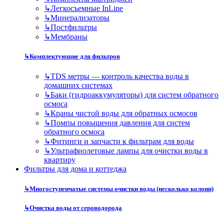
↳
Легкосъемные InLine
↳
Минерализаторы
↳
Постфильтры
↳
Мембраны
↳
Комплектующие для фильтров
↳
TDS метры — контроль качества воды в
домашних системах
↳
Баки (гидроаккумуляторы) для систем обратного
осмоса
↳
Краны чистой воды для обратных осмосов
↳
Помпы повышения давления для систем
обратного осмоса
↳
Фитинги и запчасти к фильтрам для воды
↳
Ультрафиолетовые лампы для очистки воды в
квартиру
Фильтры для дома и коттеджа
↳
Многоступенчатые системы очистки воды (несколько колонн)
↳
Очистка воды от сероводорода