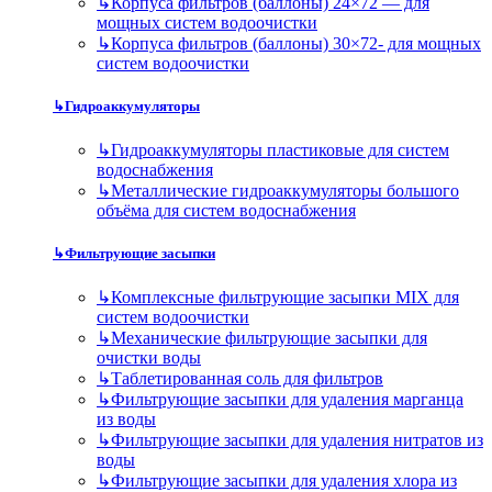
↳
Корпуса фильтров (баллоны) 24×72 — для
мощных систем водоочистки
↳
Корпуса фильтров (баллоны) 30×72- для мощных
систем водоочистки
↳
Гидроаккумуляторы
↳
Гидроаккумуляторы пластиковые для систем
водоснабжения
↳
Металлические гидроаккумуляторы большого
объёма для систем водоснабжения
↳
Фильтрующие засыпки
↳
Комплексные фильтрующие засыпки MIX для
систем водоочистки
↳
Механические фильтрующие засыпки для
очистки воды
↳
Таблетированная соль для фильтров
↳
Фильтрующие засыпки для удаления марганца
из воды
↳
Фильтрующие засыпки для удаления нитратов из
воды
↳
Фильтрующие засыпки для удаления хлора из