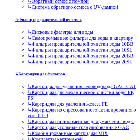
↳
Обратный осмос с помпой
↳
Система обратного осмоса с UV-лампой
↳
Фильтр предварительной очистки.
↳
Дисковые фильтры для воды
↳
Самопромывные фильтры для воды в квартиру
↳
Фильтры предварительной очистки воды 10BB
↳
Фильтры предварительной очистки воды 10SL
↳
Фильтры предварительной очистки воды 20BB
↳
Фильтры предварительной очистки воды 20SL
↳
Картриджи для фильтров
↳
Картридж для удаления сероводорода GAC-CAT
↳
Картриджи для механической очистки воды PP,
PS
↳
Картриджи для удаления железа FE
↳
Картриджи из спрессованного активированного
угля CTO
↳
Картриджи ионообменные для умягчения воды
↳
Картриджи угольные гранулированные GAC
↳
Комбинированные картриджи MIX
↳
Комплекты картриджей