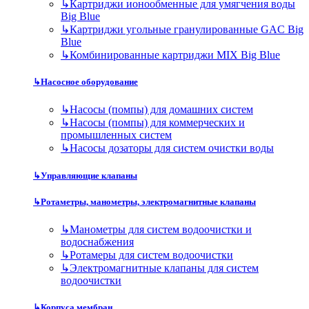
↳
Картриджи ионообменные для умягчения воды
Big Blue
↳
Картриджи угольные гранулированные GAC Big
Blue
↳
Комбинированные картриджи MIX Big Blue
↳
Насосное оборудование
↳
Насосы (помпы) для домашних систем
↳
Насосы (помпы) для коммерческих и
промышленных систем
↳
Насосы дозаторы для систем очистки воды
↳
Управляющие клапаны
↳
Ротаметры, манометры, электромагнитные клапаны
↳
Манометры для систем водоочистки и
водоснабжения
↳
Ротамеры для систем водоочистки
↳
Электромагнитные клапаны для систем
водоочистки
↳
Корпуса мембран