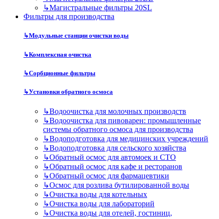
↳
Магистральные фильтры 20SL
Фильтры для производства
↳
Модульные станции очистки воды
↳
Комплексная очистка
↳
Сорбционные фильтры
↳
Установки обратного осмоса
↳
Водоочистка для молочных производств
↳
Водоочистка для пивоварен: промышленные
системы обратного осмоса для производства
↳
Водоподготовка для медицинских учреждений
↳
Водоподготовка для сельского хозяйства
↳
Обратный осмос для автомоек и СТО
↳
Обратный осмос для кафе и ресторанов
↳
Обратный осмос для фармацевтики
↳
Осмос для розлива бутилированной воды
↳
Очистка воды для котельных
↳
Очистка воды для лабораторий
↳
Очистка воды для отелей, гостиниц,