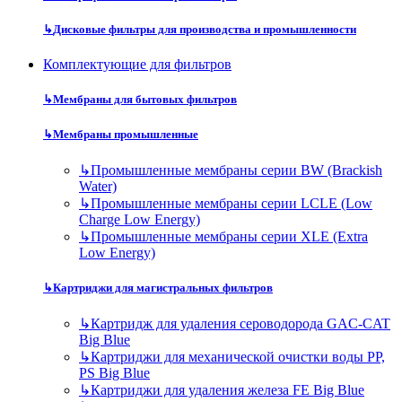
↳
Дисковые фильтры для производства и промышленности
Комплектующие для фильтров
↳
Мембраны для бытовых фильтров
↳
Мембраны промышленные
↳
Промышленные мембраны серии BW (Brackish
Water)
↳
Промышленные мембраны серии LCLE (Low
Charge Low Energy)
↳
Промышленные мембраны серии XLE (Extra
Low Energy)
↳
Картриджи для магистральных фильтров
↳
Картридж для удаления сероводорода GAC-CAT
Big Blue
↳
Картриджи для механической очистки воды PP,
PS Big Blue
↳
Картриджи для удаления железа FE Big Blue