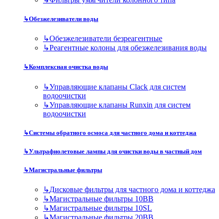
↳
Обезжелезиватели воды
↳
Обезжелезиватели безреагентные
↳
Реагентные колоны для обезжелезивания воды
↳
Комплексная очистка воды
↳
Управляющие клапаны Clack для систем
водоочистки
↳
Управляющие клапаны Runxin для систем
водоочистки
↳
Системы обратного осмоса для частного дома и коттеджа
↳
Ультрафиолетовые лампы для очистки воды в частный дом
↳
Магистральные фильтры
↳
Дисковые фильтры для частного дома и коттеджа
↳
Магистральные фильтры 10BB
↳
Магистральные фильтры 10SL
↳
Магистральные фильтры 20BB