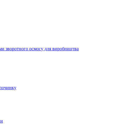
ми зворотного осмосу для виробництва
дпочинку
ди