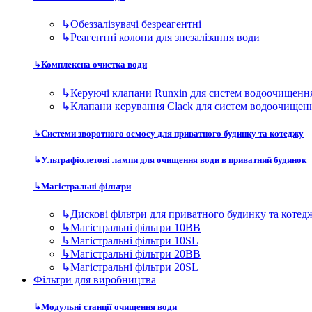
↳
Обеззалізувачі безреагентні
↳
Реагентні колони для знезалізання води
↳
Комплексна очистка води
↳
Керуючі клапани Runxin для систем водоочищенн
↳
Клапани керування Clack для систем водоочищен
↳
Системи зворотного осмосу для приватного будинку та котеджу
↳
Ультрафіолетові лампи для очищення води в приватний будинок
↳
Магістральні фільтри
↳
Дискові фільтри для приватного будинку та котед
↳
Магістральні фільтри 10BB
↳
Магістральні фільтри 10SL
↳
Магістральні фільтри 20BB
↳
Магістральні фільтри 20SL
Фільтри для виробництва
↳
Модульні станції очищення води