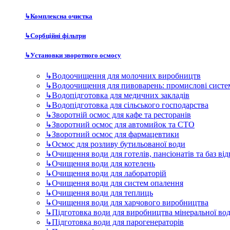
↳
Комплексна очистка
↳
Сорбційні фільтри
↳
Установки зворотного осмосу
↳
Водоочищення для молочних виробництв
↳
Водоочищення для пивоварень: промислові систе
↳
Водопідготовка для медичних закладів
↳
Водопідготовка для сільського господарства
↳
Зворотній осмос для кафе та ресторанів
↳
Зворотний осмос для автомийок та СТО
↳
Зворотний осмос для фармацевтики
↳
Осмос для розливу бутильованої води
↳
Очищення води для готелів, пансіонатів та баз ві
↳
Очищення води для котелень
↳
Очищення води для лабораторій
↳
Очищення води для систем опалення
↳
Очищення води для теплиць
↳
Очищення води для харчового виробництва
↳
Підготовка води для виробництва мінеральної во
↳
Підготовка води для парогенераторів