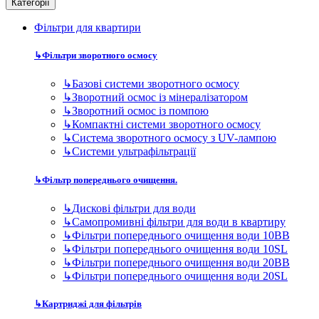
Категорії
Фільтри для квартири
↳
Фільтри зворотного осмосу
↳
Базові системи зворотного осмосу
↳
Зворотний осмос із мінералізатором
↳
Зворотний осмос із помпою
↳
Компактні системи зворотного осмосу
↳
Система зворотного осмосу з UV-лампою
↳
Системи ультрафільтрації
↳
Фільтр попереднього очищення.
↳
Дискові фільтри для води
↳
Самопромивні фільтри для води в квартиру
↳
Фільтри попереднього очищення води 10BB
↳
Фільтри попереднього очищення води 10SL
↳
Фільтри попереднього очищення води 20BB
↳
Фільтри попереднього очищення води 20SL
↳
Картриджі для фільтрів