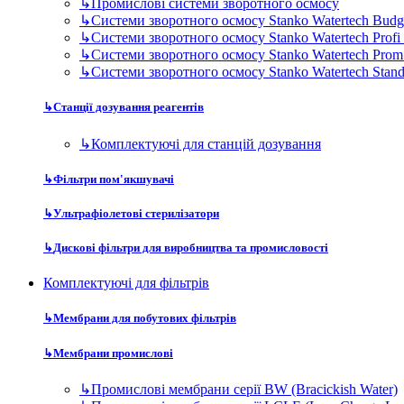
↳
Промислові системи зворотного осмосу
↳
Системи зворотного осмосу Stanko Watertech Budg
↳
Системи зворотного осмосу Stanko Watertech Profi
↳
Системи зворотного осмосу Stanko Watertech Prom
↳
Системи зворотного осмосу Stanko Watertech Stan
↳
Станції дозування реагентів
↳
Комплектуючі для станцій дозування
↳
Фільтри пом'якшувачі
↳
Ультрафіолетові стерилізатори
↳
Дискові фільтри для виробництва та промисловості
Комплектуючі для фільтрів
↳
Мембрани для побутових фільтрів
↳
Мембрани промислові
↳
Промислові мембрани серії BW (Bracickish Water)