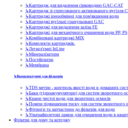
↳
Картридж для видалення сірководню GAC-CAT
↳
Картридж зі спресованого активованого вугілля 
↳
Картриджі іонообмінні для пом'якшення води
↳
Картриджі вугільні гранульовані GAC
↳
Картриджі для видалення заліза FE
↳
Картриджі для механічного очищення води PP, PS
↳
Комбіновані картриджі MIX
↳
Комплекти картриджів.
↳
Легкоз'ємні InLine
↳
Мінералізатори
↳
Постфільтри
↳
Мембрана
↳
Комплектуючі для фільтрів
↳
TDS метри - контроль якості води в домашніх сис
↳
Баки (гідроакумулятори) для систем зворотного о
↳
Крани чистої води для зворотних осмосів
↳
Помпи підвищення тиску для систем зворотного 
↳
Фітинги та запчастини до фільтрів для води
↳
Ультрафіолетові лампи для очищення води в квар
Фільтри для дому та котеджу