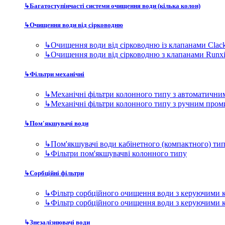
↳
Багатоступінчасті системи очищення води (кілька колон)
↳
Очищення води від сірководню
↳
Очищення води від сірководню із клапанами Clac
↳
Очищення води від сірководню з клапанами Runx
↳
Фільтри механічні
↳
Механічні фільтри колонного типу з автоматичн
↳
Механічні фільтри колонного типу з ручним про
↳
Пом'якшувачі води
↳
Пом'якшувачі води кабінетного (компактного) ти
↳
Фільтри пом'якшувачві колонного типу
↳
Сорбційні фільтри
↳
Фільтр сорбційного очищення води з керуючими 
↳
Фільтр сорбційного очищення води з керуючими 
↳
Знезалізнювачі води