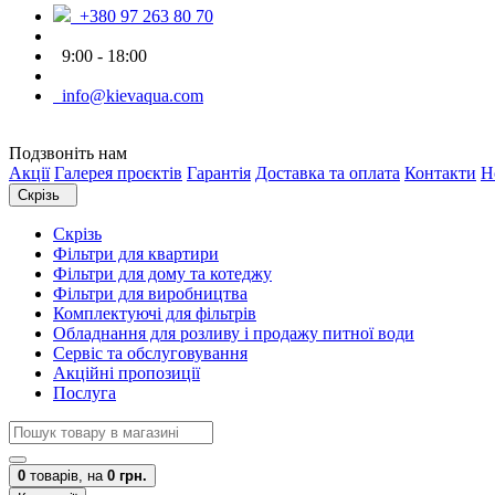
+380 97 263 80 70
9:00 - 18:00
info@kievaqua.com
Подзвоніть нам
Акції
Галерея проєктів
Гарантія
Доставка та оплата
Контакти
Н
Скрізь
Скрізь
Фільтри для квартири
Фільтри для дому та котеджу
Фільтри для виробництва
Комплектуючі для фільтрів
Обладнання для розливу і продажу питної води
Сервіс та обслуговування
Акційні пропозиції
Послуга
0
товарів,
на
0 грн.