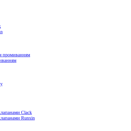
k
in
им промиванням
миванням
пу
клапанами Clack
клапанами Runxin