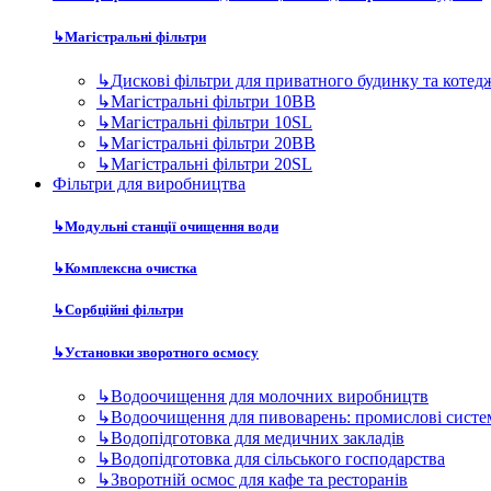
↳
Комплексна очистка
↳
Сорбційні фільтри
↳
Установки зворотного осмосу
↳
Водоочищення для молочних виробництв
↳
Водоочищення для пивоварень: промислові систе
↳
Водопідготовка для медичних закладів
↳
Водопідготовка для сільського господарства
↳
Зворотній осмос для кафе та ресторанів
↳
Зворотний осмос для автомийок та СТО
↳
Зворотний осмос для фармацевтики
↳
Осмос для розливу бутильованої води
↳
Очищення води для готелів, пансіонатів та баз ві
↳
Очищення води для котелень
↳
Очищення води для лабораторій
↳
Очищення води для систем опалення
↳
Очищення води для теплиць
↳
Очищення води для харчового виробництва
↳
Підготовка води для виробництва мінеральної во
↳
Підготовка води для парогенераторів