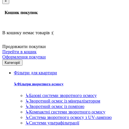
Категорії
Фільтри для квартири
↳
Фільтри зворотного осмосу
↳
Базові системи зворотного осмосу
↳
Зворотний осмос із мінералізатором
↳
Зворотний осмос із помпою
↳
Компактні системи зворотного осмосу
↳
Система зворотного осмосу з UV-лампою
↳
Системи ультрафільтрації
↳
Фільтр попереднього очищення.
↳
Дискові фільтри для води
↳
Самопромивні фільтри для води в квартиру
↳
Фільтри попереднього очищення води 10BB
↳
Фільтри попереднього очищення води 10SL
↳
Фільтри попереднього очищення води 20BB
↳
Фільтри попереднього очищення води 20SL
↳
Картриджі для фільтрів