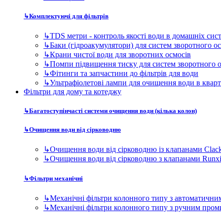
↳
Багатоступінчасті системи очищення води (кілька колон)
↳
Очищення води від сірководню
↳
Очищення води від сірководню із клапанами Clac
↳
Очищення води від сірководню з клапанами Runx
↳
Фільтри механічні
↳
Механічні фільтри колонного типу з автоматичн
↳
Механічні фільтри колонного типу з ручним про
↳
Пом'якшувачі води
↳
Пом'якшувачі води кабінетного (компактного) ти
↳
Фільтри пом'якшувачві колонного типу
↳
Сорбційні фільтри
↳
Фільтр сорбційного очищення води з керуючими 
↳
Фільтр сорбційного очищення води з керуючими 
↳
Знезалізнювачі води