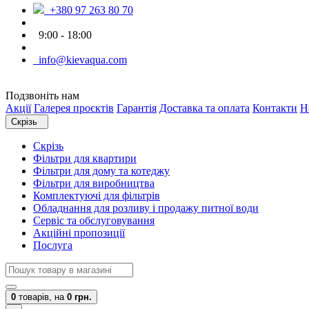
+380 97 263 80 70
9:00 - 18:00
info@kievaqua.com
Подзвоніть нам
Акції
Галерея проєктів
Гарантія
Доставка та оплата
Контакти
Н
Скрізь
Скрізь
Фільтри для квартири
Фільтри для дому та котеджу
Фільтри для виробництва
Комплектуючі для фільтрів
Обладнання для розливу і продажу питної води
Сервіс та обслуговування
Акційні пропозиції
Послуга
0
товарів,
на
0 грн.