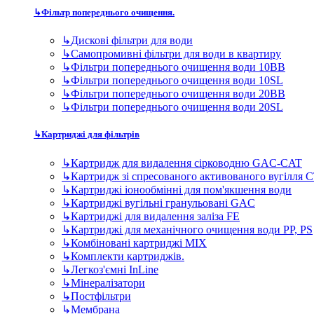
↳
Картридж для видалення сірководню GAC-CAT
↳
Картридж зі спресованого активованого вугілля 
↳
Картриджі іонообмінні для пом'якшення води
↳
Картриджі вугільні гранульовані GAC
↳
Картриджі для видалення заліза FE
↳
Картриджі для механічного очищення води PP, PS
↳
Комбіновані картриджі MIX
↳
Комплекти картриджів.
↳
Легкоз'ємні InLine
↳
Мінералізатори
↳
Постфільтри
↳
Мембрана
↳
Комплектуючі для фільтрів
↳
TDS метри - контроль якості води в домашніх сис
↳
Баки (гідроакумулятори) для систем зворотного о
↳
Крани чистої води для зворотних осмосів
↳
Помпи підвищення тиску для систем зворотного 
↳
Фітинги та запчастини до фільтрів для води
↳
Ультрафіолетові лампи для очищення води в квар
Фільтри для дому та котеджу