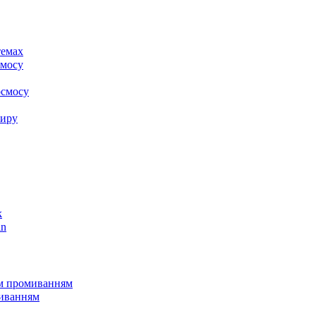
k
in
им промиванням
миванням
пу
клапанами Clack
клапанами Runxin