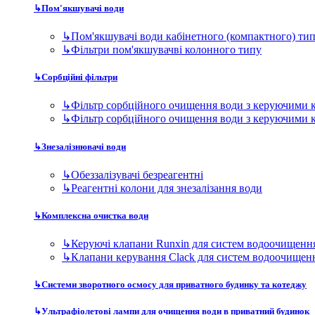
↳
Обеззалізувачі безреагентні
↳
Реагентні колони для знезалізання води
↳
Комплексна очистка води
↳
Керуючі клапани Runxin для систем водоочищенн
↳
Клапани керування Clack для систем водоочищен
↳
Системи зворотного осмосу для приватного будинку та котеджу
↳
Ультрафіолетові лампи для очищення води в приватний будинок
↳
Магістральні фільтри
↳
Дискові фільтри для приватного будинку та котед
↳
Магістральні фільтри 10BB
↳
Магістральні фільтри 10SL
↳
Магістральні фільтри 20BB
↳
Магістральні фільтри 20SL
Фільтри для виробництва
↳
Модульні станції очищення води