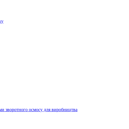
ми зворотного осмосу для виробництва
дпочинку
ди