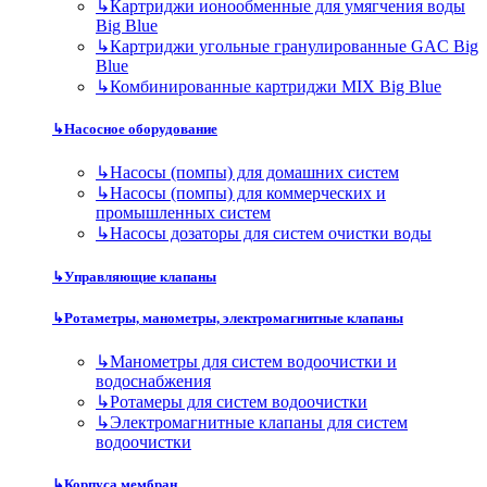
↳
Картриджи ионообменные для умягчения воды
Big Blue
↳
Картриджи угольные гранулированные GAC Big
Blue
↳
Комбинированные картриджи MIX Big Blue
↳
Насосное оборудование
↳
Насосы (помпы) для домашних систем
↳
Насосы (помпы) для коммерческих и
промышленных систем
↳
Насосы дозаторы для систем очистки воды
↳
Управляющие клапаны
↳
Ротаметры, манометры, электромагнитные клапаны
↳
Манометры для систем водоочистки и
водоснабжения
↳
Ротамеры для систем водоочистки
↳
Электромагнитные клапаны для систем
водоочистки
↳
Корпуса мембран