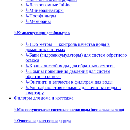
↳
Легкосъемные InLine
↳
Минерализаторы
↳
Постфильтры
↳
Мембраны
↳
Комплектующие для фильтров
↳
TDS метры — контроль качества воды в
домашних системах
↳
Баки (гидроаккумуляторы) для систем обратного
осмоса
↳
Краны чистой воды для обратных осмосов
↳
Помпы повышения давления для систем
обратного осмоса
↳
Фитинги и запчасти к фильтрам для воды
↳
Ультрафиолетовые лампы для очистки воды в
квартиру
Фильтры для дома и коттеджа
↳
Многоступенчатые системы очистки воды (несколько колонн)
↳
Очистка воды от сероводорода