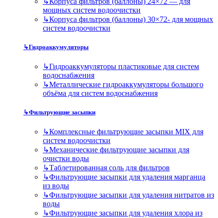
↳
Корпуса фильтров (баллоны) 24×72 — для
мощных систем водоочистки
↳
Корпуса фильтров (баллоны) 30×72- для мощных
систем водоочистки
↳
Гидроаккумуляторы
↳
Гидроаккумуляторы пластиковые для систем
водоснабжения
↳
Металлические гидроаккумуляторы большого
объёма для систем водоснабжения
↳
Фильтрующие засыпки
↳
Комплексные фильтрующие засыпки MIX для
систем водоочистки
↳
Механические фильтрующие засыпки для
очистки воды
↳
Таблетированная соль для фильтров
↳
Фильтрующие засыпки для удаления марганца
из воды
↳
Фильтрующие засыпки для удаления нитратов из
воды
↳
Фильтрующие засыпки для удаления хлора из