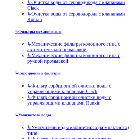
↳
Очистка воды от сероводорода с клапанами
Clack
↳
Очистка воды от сероводорода с клапанами
Runxin
↳
Фильтры механические
↳
Механические фильтры колонного типа с
автоматической промывкой
↳
Механические фильтры колонного типа с
ручной промывкой
↳
Сорбционные фильтры
↳
Фильтр сорбционной очистки воды с
управляющими клапанами Clack
↳
Фильтр сорбционной очистки воды с
управляющими клапанами Runxin
↳
Умягчители воды
↳
Умягчители воды кабинетного (компактного)
типа
↳
Фильтры умягчители колонного типа