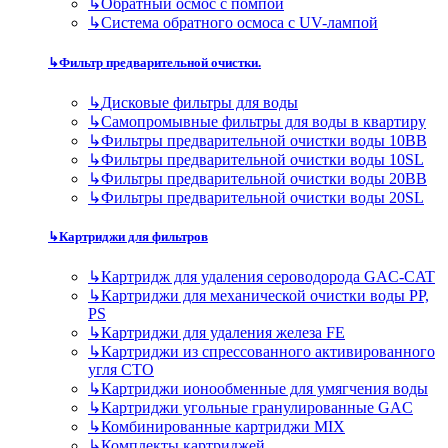
↳
Обратный осмос с помпой
↳
Система обратного осмоса с UV-лампой
↳
Фильтр предварительной очистки.
↳
Дисковые фильтры для воды
↳
Самопромывные фильтры для воды в квартиру
↳
Фильтры предварительной очистки воды 10BB
↳
Фильтры предварительной очистки воды 10SL
↳
Фильтры предварительной очистки воды 20BB
↳
Фильтры предварительной очистки воды 20SL
↳
Картриджи для фильтров
↳
Картридж для удаления сероводорода GAC-CAT
↳
Картриджи для механической очистки воды PP,
PS
↳
Картриджи для удаления железа FE
↳
Картриджи из спрессованного активированного
угля CTO
↳
Картриджи ионообменные для умягчения воды
↳
Картриджи угольные гранулированные GAC
↳
Комбинированные картриджи MIX
↳
Комплекты картриджей