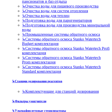
пансионатов и баз отдыха
↳
Очистка воды для пищевого производства
↳
Очистка воды для систем отопления
↳
Очистка воды для теплиц
↳
Подготовка воды для парогенераторов
↳
Подготовка воды для производства минеральной
воды
↳
Промышленные системы обратного осмоса
↳
Системы обратного осмоса Stanko Watertech
Budget комплектация
↳
Системы обратного осмоса Stanko Watertech Profi
комплектация
↳
Системы обратного осмоса Stanko Watertech
Prom комплектация
↳
Системы обратного осмоса Stanko Watertech
Standard комплектация
↳
Станции дозирования реагентов
↳
Комплектующие для станций дозирования
↳
Фильтры умягчители
↳
Ультрафиолетовые стерилизаторы