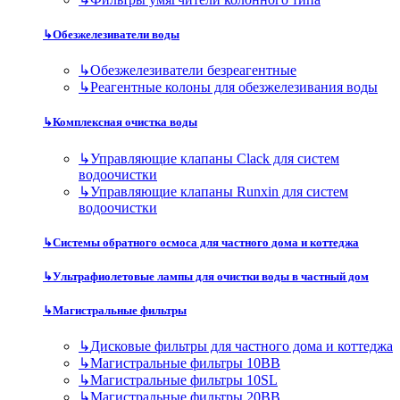
↳
Обезжелезиватели воды
↳
Обезжелезиватели безреагентные
↳
Реагентные колоны для обезжелезивания воды
↳
Комплексная очистка воды
↳
Управляющие клапаны Clack для систем
водоочистки
↳
Управляющие клапаны Runxin для систем
водоочистки
↳
Системы обратного осмоса для частного дома и коттеджа
↳
Ультрафиолетовые лампы для очистки воды в частный дом
↳
Магистральные фильтры
↳
Дисковые фильтры для частного дома и коттеджа
↳
Магистральные фильтры 10BB
↳
Магистральные фильтры 10SL
↳
Магистральные фильтры 20BB