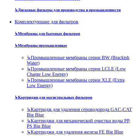
↳
Дисковые фильтры для производства и промышленности
Комплектующие для фильтров
↳
Мембраны для бытовых фильтров
↳
Мембраны промышленные
↳
Промышленные мембраны серии BW (Brackish
Water)
↳
Промышленные мембраны серии LCLE (Low
Charge Low Energy)
↳
Промышленные мембраны серии XLE (Extra
Low Energy)
↳
Картриджи для магистральных фильтров
↳
Картридж для удаления сероводорода GAC-CAT
Big Blue
↳
Картриджи для механической очистки воды PP,
PS Big Blue
↳
Картриджи для удаления железа FE Big Blue