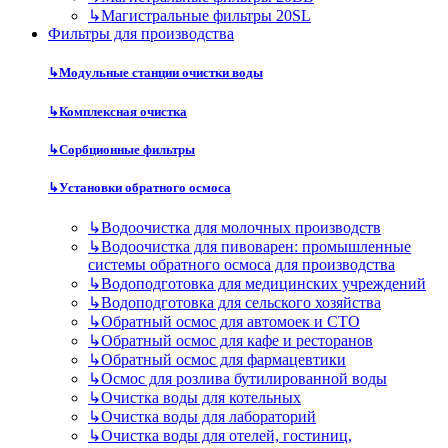
↳
Магистральные фильтры 20SL
Фильтры для производства
↳
Модульные станции очистки воды
↳
Комплексная очистка
↳
Сорбционные фильтры
↳
Установки обратного осмоса
↳
Водоочистка для молочных производств
↳
Водоочистка для пивоварен: промышленные
системы обратного осмоса для производства
↳
Водоподготовка для медицинских учреждений
↳
Водоподготовка для сельского хозяйства
↳
Обратный осмос для автомоек и СТО
↳
Обратный осмос для кафе и ресторанов
↳
Обратный осмос для фармацевтики
↳
Осмос для розлива бутилированной воды
↳
Очистка воды для котельных
↳
Очистка воды для лабораторий
↳
Очистка воды для отелей, гостиниц,