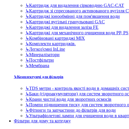
↳
Картридж для видалення сірководню GAC-CAT
↳
Картридж зі спресованого активованого вугілля 
↳
Картриджі іонообмінні для пом'якшення води
↳
Картриджі вугільні гранульовані GAC
↳
Картриджі для видалення заліза FE
↳
Картриджі для механічного очищення води PP, PS
↳
Комбіновані картриджі MIX
↳
Комплекти картриджів.
↳
Легкоз'ємні InLine
↳
Мінералізатори
↳
Постфільтри
↳
Мембрана
↳
Комплектуючі для фільтрів
↳
TDS метри - контроль якості води в домашніх сис
↳
Баки (гідроакумулятори) для систем зворотного о
↳
Крани чистої води для зворотних осмосів
↳
Помпи підвищення тиску для систем зворотного 
↳
Фітинги та запчастини до фільтрів для води
↳
Ультрафіолетові лампи для очищення води в квар
Фільтри для дому та котеджу