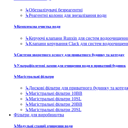
↳
Обеззалізувачі безреагентні
↳
Реагентні колони для знезалізання води
↳
Комплексна очистка води
↳
Керуючі клапани Runxin для систем водоочищенн
↳
Клапани керування Clack для систем водоочищен
↳
Системи зворотного осмосу для приватного будинку та котеджу
↳
Ультрафіолетові лампи для очищення води в приватний будинок
↳
Магістральні фільтри
↳
Дискові фільтри для приватного будинку та котед
↳
Магістральні фільтри 10BB
↳
Магістральні фільтри 10SL
↳
Магістральні фільтри 20BB
↳
Магістральні фільтри 20SL
Фільтри для виробництва
↳
Модульні станції очищення води