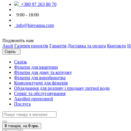
+380 97 263 80 70
9:00 - 18:00
info@kievaqua.com
Подзвоніть нам
Акції
Галерея проєктів
Гарантія
Доставка та оплата
Контакти
Н
Скрізь
Скрізь
Фільтри для квартири
Фільтри для дому та котеджу
Фільтри для виробництва
Комплектуючі для фільтрів
Обладнання для розливу і продажу питної води
Сервіс та обслуговування
Акційні пропозиції
Послуга
0
товарів,
на
0 грн.