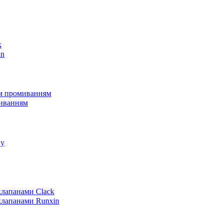
k
in
им промиванням
миванням
пу
клапанами Clack
клапанами Runxin