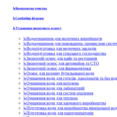
↳
Комплексна очистка
↳
Сорбційні фільтри
↳
Установки зворотного осмосу
↳
Водоочищення для молочних виробництв
↳
Водоочищення для пивоварень: промислові систе
↳
Водопідготовка для медичних закладів
↳
Водопідготовка для сільського господарства
↳
Зворотній осмос для кафе та ресторанів
↳
Зворотний осмос для автомийок та СТО
↳
Зворотний осмос для фармацевтики
↳
Осмос для розливу бутильованої води
↳
Очищення води для готелів, пансіонатів та баз ві
↳
Очищення води для котелень
↳
Очищення води для лабораторій
↳
Очищення води для систем опалення
↳
Очищення води для теплиць
↳
Очищення води для харчового виробництва
↳
Підготовка води для виробництва мінеральної во
↳
Підготовка води для парогенераторів