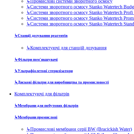
↳
Промислові системи зворотного осмосу
↳
Системи зворотного осмосу Stanko Watertech Budg
↳
Системи зворотного осмосу Stanko Watertech Profi
↳
Системи зворотного осмосу Stanko Watertech Prom
↳
Системи зворотного осмосу Stanko Watertech Stan
↳
Станції дозування реагентів
↳
Комплектуючі для станцій дозування
↳
Фільтри пом'якшувачі
↳
Ультрафіолетові стерилізатори
↳
Дискові фільтри для виробництва та промисловості
Комплектуючі для фільтрів
↳
Мембрани для побутових фільтрів
↳
Мембрани промислові
↳
Промислові мембрани серії BW (Bracickish Water)