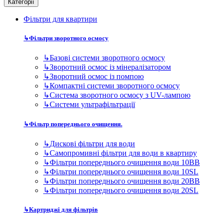
Категорії
Фільтри для квартири
↳
Фільтри зворотного осмосу
↳
Базові системи зворотного осмосу
↳
Зворотний осмос із мінералізатором
↳
Зворотний осмос із помпою
↳
Компактні системи зворотного осмосу
↳
Система зворотного осмосу з UV-лампою
↳
Системи ультрафільтрації
↳
Фільтр попереднього очищення.
↳
Дискові фільтри для води
↳
Самопромивні фільтри для води в квартиру
↳
Фільтри попереднього очищення води 10BB
↳
Фільтри попереднього очищення води 10SL
↳
Фільтри попереднього очищення води 20BB
↳
Фільтри попереднього очищення води 20SL
↳
Картриджі для фільтрів