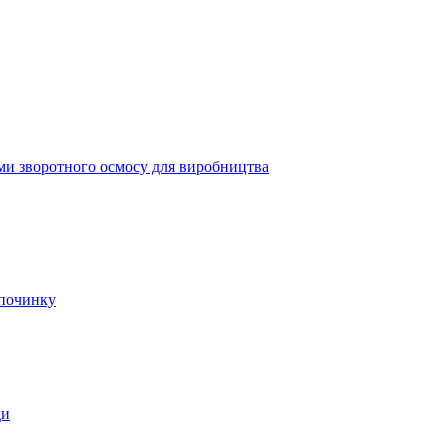
ми зворотного осмосу для виробництва
дпочинку
ди