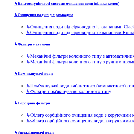
↳
Багатоступінчасті системи очищення води (кілька колон)
↳
Очищення води від сірководню
↳
Очищення води від сірководню із клапанами Clac
↳
Очищення води від сірководню з клапанами Runx
↳
Фільтри механічні
↳
Механічні фільтри колонного типу з автоматичн
↳
Механічні фільтри колонного типу з ручним про
↳
Пом'якшувачі води
↳
Пом'якшувачі води кабінетного (компактного) ти
↳
Фільтри пом'якшувачві колонного типу
↳
Сорбційні фільтри
↳
Фільтр сорбційного очищення води з керуючими 
↳
Фільтр сорбційного очищення води з керуючими 
↳
Знезалізнювачі води