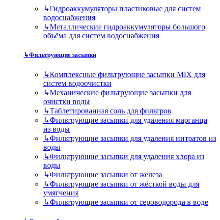
↳
Гидроаккумуляторы пластиковые для систем
водоснабжения
↳
Металлические гидроаккумуляторы большого
объёма для систем водоснабжения
↳
Фильтрующие засыпки
↳
Комплексные фильтрующие засыпки MIX для
систем водоочистки
↳
Механические фильтрующие засыпки для
очистки воды
↳
Таблетированная соль для фильтров
↳
Фильтрующие засыпки для удаления марганца
из воды
↳
Фильтрующие засыпки для удаления нитратов из
воды
↳
Фильтрующие засыпки для удаления хлора из
воды
↳
Фильтрующие засыпки от железа
↳
Фильтрующие засыпки от жёсткой воды для
умягчения
↳
Фильтрующие засыпки от сероводорода в воде