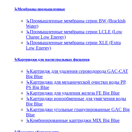
↳
Мембраны промышленные
↳
Промышленные мембраны серии BW (Brackish
Water)
↳
Промышленные мембраны серии LCLE (Low
Charge Low Energy)
↳
Промышленные мембраны серии XLE (Extra
Low Energy)
↳
Картриджи для магистральных фильтров
↳
Картридж для удаления сероводорода GAC-CAT
Big Blue
↳
Картриджи для механической очистки воды PP,
PS Big Blue
↳
Картриджи для удаления железа FE Big Blue
↳
Картриджи ионообменные для умягчения воды
Big Blue
↳
Картриджи угольные гранулированные GAC Big
Blue
↳
Комбинированные картриджи MIX Big Blue
↳
Насосное оборудование