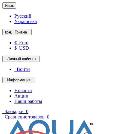
Язык
Русский
Українська
грн.
Гривна
€
Euro
$
USD
Личный кабинет
Войти
Информация
Новости
Акции
Наши работы
Закладки
0
Сравнение товаров
0