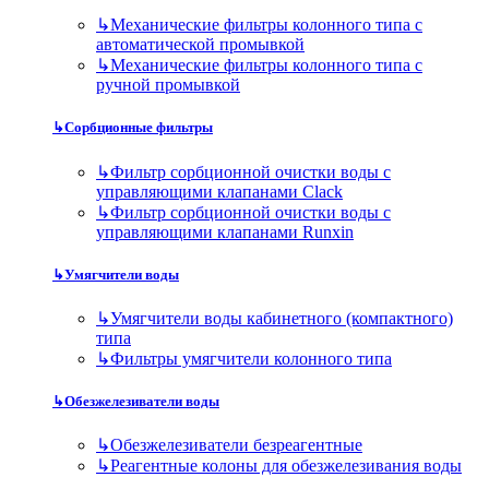
↳
Механические фильтры колонного типа с
автоматической промывкой
↳
Механические фильтры колонного типа с
ручной промывкой
↳
Сорбционные фильтры
↳
Фильтр сорбционной очистки воды с
управляющими клапанами Clack
↳
Фильтр сорбционной очистки воды с
управляющими клапанами Runxin
↳
Умягчители воды
↳
Умягчители воды кабинетного (компактного)
типа
↳
Фильтры умягчители колонного типа
↳
Обезжелезиватели воды
↳
Обезжелезиватели безреагентные
↳
Реагентные колоны для обезжелезивания воды