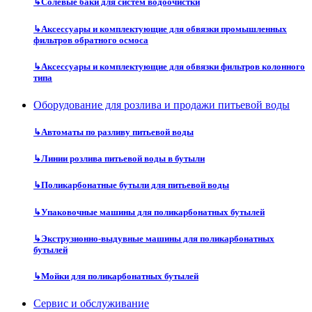
↳
Солевые баки для систем водоочистки
↳
Аксессуары и комплектующие для обвязки промышленных
фильтров обратного осмоса
↳
Аксессуары и комплектующие для обвязки фильтров колонного
типа
Оборудование для розлива и продажи питьевой воды
↳
Автоматы по разливу питьевой воды
↳
Линии розлива питьевой воды в бутыли
↳
Поликарбонатные бутыли для питьевой воды
↳
Упаковочные машины для поликарбонатных бутылей
↳
Экструзионно-выдувные машины для поликарбонатных
бутылей
↳
Мойки для поликарбонатных бутылей
Сервис и обслуживание