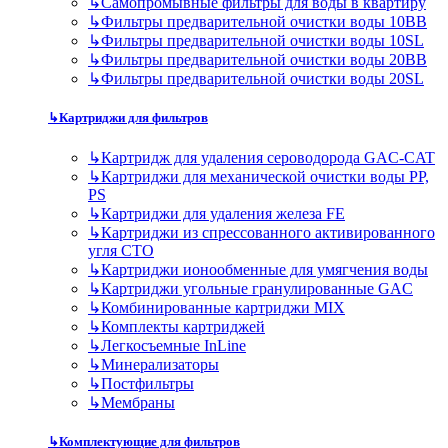
↳
Самопромывные фильтры для воды в квартиру
↳
Фильтры предварительной очистки воды 10BB
↳
Фильтры предварительной очистки воды 10SL
↳
Фильтры предварительной очистки воды 20BB
↳
Фильтры предварительной очистки воды 20SL
↳
Картриджи для фильтров
↳
Картридж для удаления сероводорода GAC-CAT
↳
Картриджи для механической очистки воды PP,
PS
↳
Картриджи для удаления железа FE
↳
Картриджи из спрессованного активированного
угля CTO
↳
Картриджи ионообменные для умягчения воды
↳
Картриджи угольные гранулированные GAC
↳
Комбинированные картриджи MIX
↳
Комплекты картриджей
↳
Легкосъемные InLine
↳
Минерализаторы
↳
Постфильтры
↳
Мембраны
↳
Комплектующие для фильтров