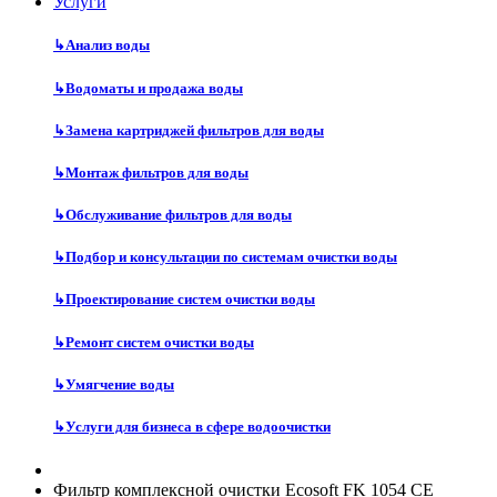
Услуги
↳
Анализ воды
↳
Водоматы и продажа воды
↳
Замена картриджей фильтров для воды
↳
Монтаж фильтров для воды
↳
Обслуживание фильтров для воды
↳
Подбор и консультации по системам очистки воды
↳
Проектирование систем очистки воды
↳
Ремонт систем очистки воды
↳
Умягчение воды
↳
Услуги для бизнеса в сфере водоочистки
Фильтр комплексной очистки Ecosoft FK 1054 CE