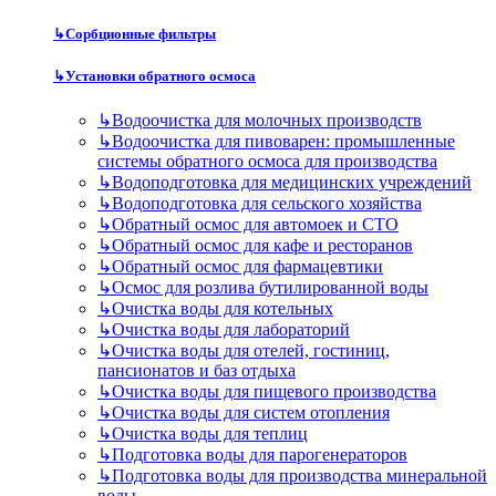
↳
Сорбционные фильтры
↳
Установки обратного осмоса
↳
Водоочистка для молочных производств
↳
Водоочистка для пивоварен: промышленные
системы обратного осмоса для производства
↳
Водоподготовка для медицинских учреждений
↳
Водоподготовка для сельского хозяйства
↳
Обратный осмос для автомоек и СТО
↳
Обратный осмос для кафе и ресторанов
↳
Обратный осмос для фармацевтики
↳
Осмос для розлива бутилированной воды
↳
Очистка воды для котельных
↳
Очистка воды для лабораторий
↳
Очистка воды для отелей, гостиниц,
пансионатов и баз отдыха
↳
Очистка воды для пищевого производства
↳
Очистка воды для систем отопления
↳
Очистка воды для теплиц
↳
Подготовка воды для парогенераторов
↳
Подготовка воды для производства минеральной
воды