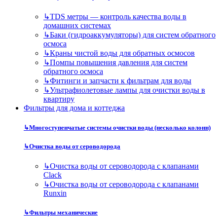
↳
TDS метры — контроль качества воды в
домашних системах
↳
Баки (гидроаккумуляторы) для систем обратного
осмоса
↳
Краны чистой воды для обратных осмосов
↳
Помпы повышения давления для систем
обратного осмоса
↳
Фитинги и запчасти к фильтрам для воды
↳
Ультрафиолетовые лампы для очистки воды в
квартиру
Фильтры для дома и коттеджа
↳
Многоступенчатые системы очистки воды (несколько колонн)
↳
Очистка воды от сероводорода
↳
Очистка воды от сероводорода с клапанами
Clack
↳
Очистка воды от сероводорода с клапанами
Runxin
↳
Фильтры механические