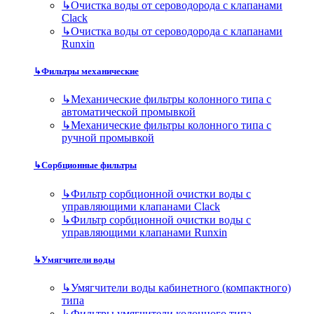
↳
Очистка воды от сероводорода с клапанами
Clack
↳
Очистка воды от сероводорода с клапанами
Runxin
↳
Фильтры механические
↳
Механические фильтры колонного типа с
автоматической промывкой
↳
Механические фильтры колонного типа с
ручной промывкой
↳
Сорбционные фильтры
↳
Фильтр сорбционной очистки воды с
управляющими клапанами Clack
↳
Фильтр сорбционной очистки воды с
управляющими клапанами Runxin
↳
Умягчители воды
↳
Умягчители воды кабинетного (компактного)
типа
↳
Фильтры умягчители колонного типа