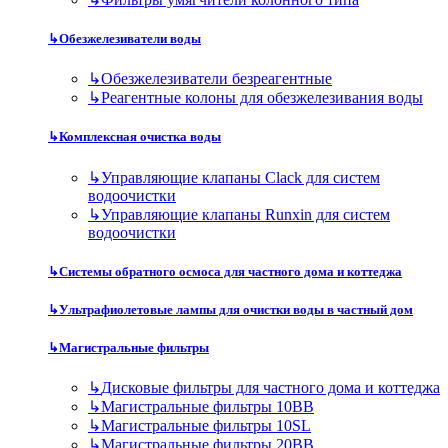
↳
Обезжелезиватели воды
↳
Обезжелезиватели безреагентные
↳
Реагентные колоны для обезжелезивания воды
↳
Комплексная очистка воды
↳
Управляющие клапаны Clack для систем
водоочистки
↳
Управляющие клапаны Runxin для систем
водоочистки
↳
Системы обратного осмоса для частного дома и коттеджа
↳
Ультрафиолетовые лампы для очистки воды в частный дом
↳
Магистральные фильтры
↳
Дисковые фильтры для частного дома и коттеджа
↳
Магистральные фильтры 10BB
↳
Магистральные фильтры 10SL
↳
Магистральные фильтры 20BB