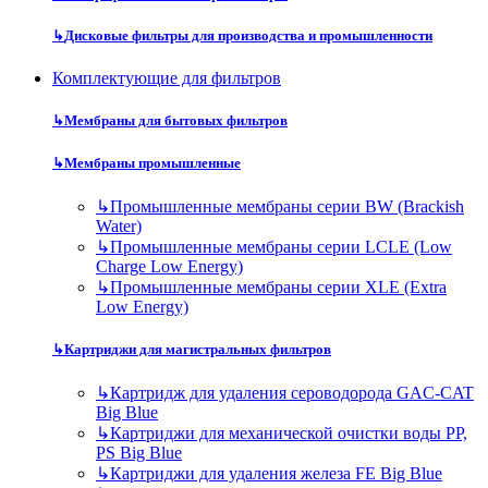
↳
Дисковые фильтры для производства и промышленности
Комплектующие для фильтров
↳
Мембраны для бытовых фильтров
↳
Мембраны промышленные
↳
Промышленные мембраны серии BW (Brackish
Water)
↳
Промышленные мембраны серии LCLE (Low
Charge Low Energy)
↳
Промышленные мембраны серии XLE (Extra
Low Energy)
↳
Картриджи для магистральных фильтров
↳
Картридж для удаления сероводорода GAC-CAT
Big Blue
↳
Картриджи для механической очистки воды PP,
PS Big Blue
↳
Картриджи для удаления железа FE Big Blue