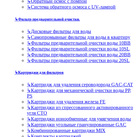
↳
Обратный осмос с помпой
↳
Система обратного осмоса с UV-лампой
↳
Фильтр предварительной очистки.
↳
Дисковые фильтры для воды
↳
Самопромывные фильтры для воды в квартиру
↳
Фильтры предварительной очистки воды 10BB
↳
Фильтры предварительной очистки воды 10SL
↳
Фильтры предварительной очистки воды 20BB
↳
Фильтры предварительной очистки воды 20SL
↳
Картриджи для фильтров
↳
Картридж для удаления сероводорода GAC-CAT
↳
Картриджи для механической очистки воды PP,
PS
↳
Картриджи для удаления железа FE
↳
Картриджи из спрессованного активированного
угля CTO
↳
Картриджи ионообменные для умягчения воды
↳
Картриджи угольные гранулированные GAC
↳
Комбинированные картриджи MIX
↳
Комплекты картриджей