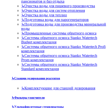
пансионатов и баз отдыха
↳
Очистка воды для пищевого производства
↳
Очистка воды для систем отопления
↳
Очистка воды для теплиц
↳
Подготовка воды для парогенераторов
↳
Подготовка воды для производства минеральной
воды
↳
Промышленные системы обратного осмоса
↳
Системы обратного осмоса Stanko Watertech
Budget комплектация
↳
Системы обратного осмоса Stanko Watertech Profi
комплектация
↳
Системы обратного осмоса Stanko Watertech
Prom комплектация
↳
Системы обратного осмоса Stanko Watertech
Standard комплектация
↳
Станции дозирования реагентов
↳
Комплектующие для станций дозирования
↳
Фильтры умягчители
↳
Ультрафиолетовые стерилизаторы