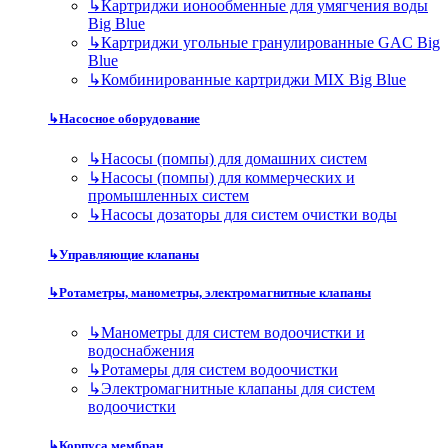
↳
Картриджи ионообменные для умягчения воды
Big Blue
↳
Картриджи угольные гранулированные GAC Big
Blue
↳
Комбинированные картриджи MIX Big Blue
↳
Насосное оборудование
↳
Насосы (помпы) для домашних систем
↳
Насосы (помпы) для коммерческих и
промышленных систем
↳
Насосы дозаторы для систем очистки воды
↳
Управляющие клапаны
↳
Ротаметры, манометры, электромагнитные клапаны
↳
Манометры для систем водоочистки и
водоснабжения
↳
Ротамеры для систем водоочистки
↳
Электромагнитные клапаны для систем
водоочистки
↳
Корпуса мембран