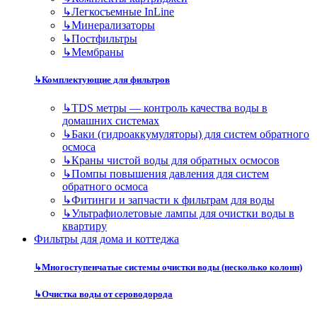
↳
Легкосъемные InLine
↳
Минерализаторы
↳
Постфильтры
↳
Мембраны
↳
Комплектующие для фильтров
↳
TDS метры — контроль качества воды в
домашних системах
↳
Баки (гидроаккумуляторы) для систем обратного
осмоса
↳
Краны чистой воды для обратных осмосов
↳
Помпы повышения давления для систем
обратного осмоса
↳
Фитинги и запчасти к фильтрам для воды
↳
Ультрафиолетовые лампы для очистки воды в
квартиру
Фильтры для дома и коттеджа
↳
Многоступенчатые системы очистки воды (несколько колонн)
↳
Очистка воды от сероводорода