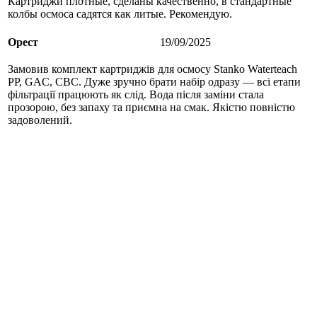
Картриджи плотные, сделаны качественно, в стандартные
колбы осмоса садятся как литые. Рекомендую.
Орест
19/09/2025
Замовив комплект картриджів для осмосу Stanko Waterteach
PP, GAC, CBC. Дуже зручно брати набір одразу — всі етапи
фільтрації працюють як слід. Вода після заміни стала
прозорою, без запаху та приємна на смак. Якістю повністю
задоволений.