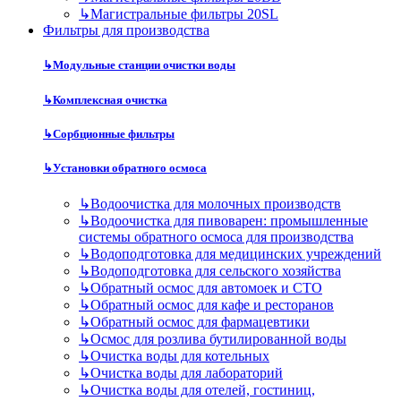
↳
Магистральные фильтры 20SL
Фильтры для производства
↳
Модульные станции очистки воды
↳
Комплексная очистка
↳
Сорбционные фильтры
↳
Установки обратного осмоса
↳
Водоочистка для молочных производств
↳
Водоочистка для пивоварен: промышленные
системы обратного осмоса для производства
↳
Водоподготовка для медицинских учреждений
↳
Водоподготовка для сельского хозяйства
↳
Обратный осмос для автомоек и СТО
↳
Обратный осмос для кафе и ресторанов
↳
Обратный осмос для фармацевтики
↳
Осмос для розлива бутилированной воды
↳
Очистка воды для котельных
↳
Очистка воды для лабораторий
↳
Очистка воды для отелей, гостиниц,