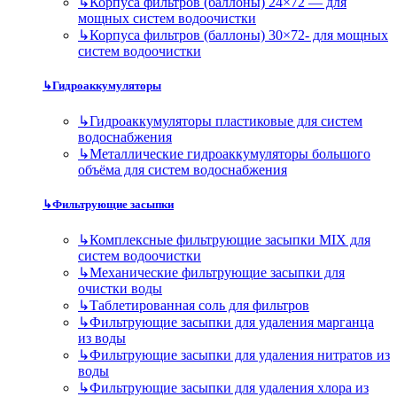
↳
Корпуса фильтров (баллоны) 24×72 — для
мощных систем водоочистки
↳
Корпуса фильтров (баллоны) 30×72- для мощных
систем водоочистки
↳
Гидроаккумуляторы
↳
Гидроаккумуляторы пластиковые для систем
водоснабжения
↳
Металлические гидроаккумуляторы большого
объёма для систем водоснабжения
↳
Фильтрующие засыпки
↳
Комплексные фильтрующие засыпки MIX для
систем водоочистки
↳
Механические фильтрующие засыпки для
очистки воды
↳
Таблетированная соль для фильтров
↳
Фильтрующие засыпки для удаления марганца
из воды
↳
Фильтрующие засыпки для удаления нитратов из
воды
↳
Фильтрующие засыпки для удаления хлора из