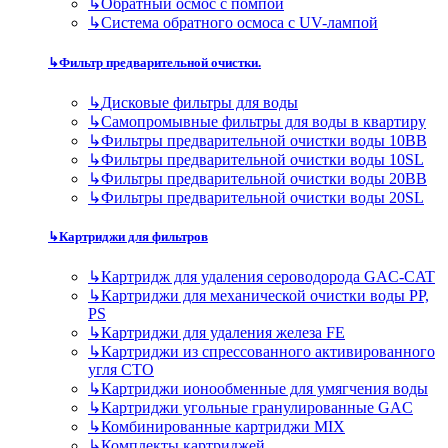
↳
Обратный осмос с помпой
↳
Система обратного осмоса с UV-лампой
↳
Фильтр предварительной очистки.
↳
Дисковые фильтры для воды
↳
Самопромывные фильтры для воды в квартиру
↳
Фильтры предварительной очистки воды 10BB
↳
Фильтры предварительной очистки воды 10SL
↳
Фильтры предварительной очистки воды 20BB
↳
Фильтры предварительной очистки воды 20SL
↳
Картриджи для фильтров
↳
Картридж для удаления сероводорода GAC-CAT
↳
Картриджи для механической очистки воды PP,
PS
↳
Картриджи для удаления железа FE
↳
Картриджи из спрессованного активированного
угля CTO
↳
Картриджи ионообменные для умягчения воды
↳
Картриджи угольные гранулированные GAC
↳
Комбинированные картриджи MIX
↳
Комплекты картриджей