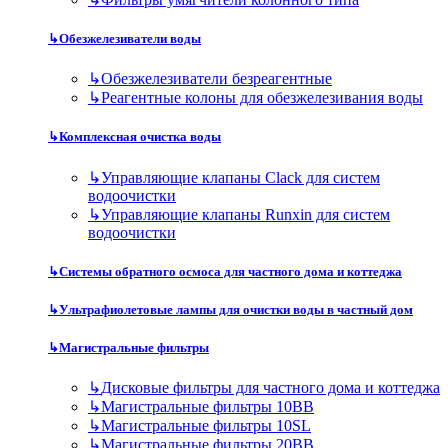
↳
Обезжелезиватели воды
↳
Обезжелезиватели безреагентные
↳
Реагентные колоны для обезжелезивания воды
↳
Комплексная очистка воды
↳
Управляющие клапаны Clack для систем
водоочистки
↳
Управляющие клапаны Runxin для систем
водоочистки
↳
Системы обратного осмоса для частного дома и коттеджа
↳
Ультрафиолетовые лампы для очистки воды в частный дом
↳
Магистральные фильтры
↳
Дисковые фильтры для частного дома и коттеджа
↳
Магистральные фильтры 10BB
↳
Магистральные фильтры 10SL
↳
Магистральные фильтры 20BB