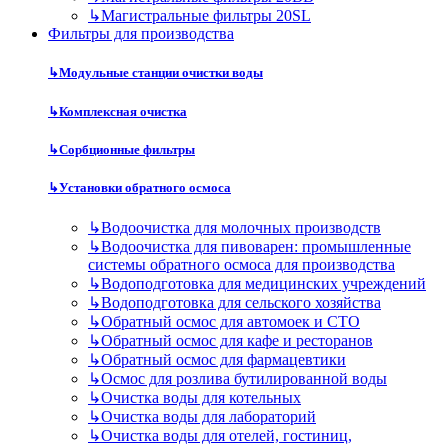
↳
Магистральные фильтры 20SL
Фильтры для производства
↳
Модульные станции очистки воды
↳
Комплексная очистка
↳
Сорбционные фильтры
↳
Установки обратного осмоса
↳
Водоочистка для молочных производств
↳
Водоочистка для пивоварен: промышленные
системы обратного осмоса для производства
↳
Водоподготовка для медицинских учреждений
↳
Водоподготовка для сельского хозяйства
↳
Обратный осмос для автомоек и СТО
↳
Обратный осмос для кафе и ресторанов
↳
Обратный осмос для фармацевтики
↳
Осмос для розлива бутилированной воды
↳
Очистка воды для котельных
↳
Очистка воды для лабораторий
↳
Очистка воды для отелей, гостиниц,