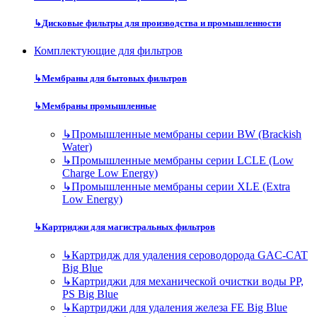
↳
Дисковые фильтры для производства и промышленности
Комплектующие для фильтров
↳
Мембраны для бытовых фильтров
↳
Мембраны промышленные
↳
Промышленные мембраны серии BW (Brackish
Water)
↳
Промышленные мембраны серии LCLE (Low
Charge Low Energy)
↳
Промышленные мембраны серии XLE (Extra
Low Energy)
↳
Картриджи для магистральных фильтров
↳
Картридж для удаления сероводорода GAC-CAT
Big Blue
↳
Картриджи для механической очистки воды PP,
PS Big Blue
↳
Картриджи для удаления железа FE Big Blue