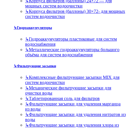
↳
Корпуса фильтров (баллоны) 24×72 — для
мощных систем водоочистки
↳
Корпуса фильтров (баллоны) 30×72- для мощных
систем водоочистки
↳
Гидроаккумуляторы
↳
Гидроаккумуляторы пластиковые для систем
водоснабжения
↳
Металлические гидроаккумуляторы большого
объёма для систем водоснабжения
↳
Фильтрующие засыпки
↳
Комплексные фильтрующие засыпки MIX для
систем водоочистки
↳
Механические фильтрующие засыпки для
очистки воды
↳
Таблетированная соль для фильтров
↳
Фильтрующие засыпки для удаления марганца
из воды
↳
Фильтрующие засыпки для удаления нитратов из
воды
↳
Фильтрующие засыпки для удаления хлора из