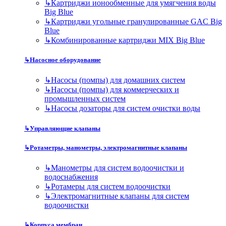
↳
Картриджи ионообменные для умягчения воды
Big Blue
↳
Картриджи угольные гранулированные GAC Big
Blue
↳
Комбинированные картриджи MIX Big Blue
↳
Насосное оборудование
↳
Насосы (помпы) для домашних систем
↳
Насосы (помпы) для коммерческих и
промышленных систем
↳
Насосы дозаторы для систем очистки воды
↳
Управляющие клапаны
↳
Ротаметры, манометры, электромагнитные клапаны
↳
Манометры для систем водоочистки и
водоснабжения
↳
Ротамеры для систем водоочистки
↳
Электромагнитные клапаны для систем
водоочистки
↳
Корпуса мембран