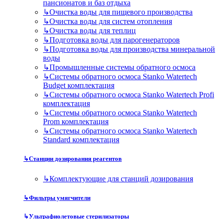
пансионатов и баз отдыха
↳
Очистка воды для пищевого производства
↳
Очистка воды для систем отопления
↳
Очистка воды для теплиц
↳
Подготовка воды для парогенераторов
↳
Подготовка воды для производства минеральной
воды
↳
Промышленные системы обратного осмоса
↳
Системы обратного осмоса Stanko Watertech
Budget комплектация
↳
Системы обратного осмоса Stanko Watertech Profi
комплектация
↳
Системы обратного осмоса Stanko Watertech
Prom комплектация
↳
Системы обратного осмоса Stanko Watertech
Standard комплектация
↳
Станции дозирования реагентов
↳
Комплектующие для станций дозирования
↳
Фильтры умягчители
↳
Ультрафиолетовые стерилизаторы