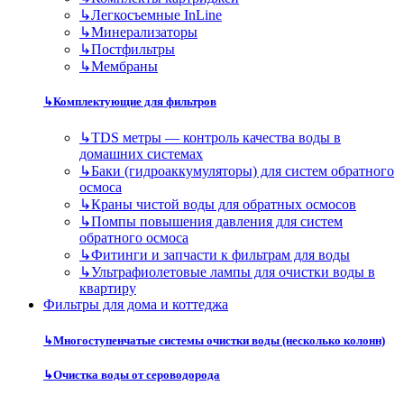
↳
Легкосъемные InLine
↳
Минерализаторы
↳
Постфильтры
↳
Мембраны
↳
Комплектующие для фильтров
↳
TDS метры — контроль качества воды в
домашних системах
↳
Баки (гидроаккумуляторы) для систем обратного
осмоса
↳
Краны чистой воды для обратных осмосов
↳
Помпы повышения давления для систем
обратного осмоса
↳
Фитинги и запчасти к фильтрам для воды
↳
Ультрафиолетовые лампы для очистки воды в
квартиру
Фильтры для дома и коттеджа
↳
Многоступенчатые системы очистки воды (несколько колонн)
↳
Очистка воды от сероводорода