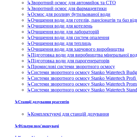
↳
Промислові системи зворотного осмосу
↳
Системи зворотного осмосу Stanko Watertech Budg
↳
Системи зворотного осмосу Stanko Watertech Profi
↳
Системи зворотного осмосу Stanko Watertech Prom
↳
Системи зворотного осмосу Stanko Watertech Stan
↳
Станції дозування реагентів
↳
Комплектуючі для станцій дозування
↳
Фільтри пом'якшувачі
↳
Ультрафіолетові стерилізатори
↳
Дискові фільтри для виробництва та промисловості
Комплектуючі для фільтрів
↳
Мембрани для побутових фільтрів
↳
Мембрани промислові
↳
Промислові мембрани серії BW (Bracickish Water)