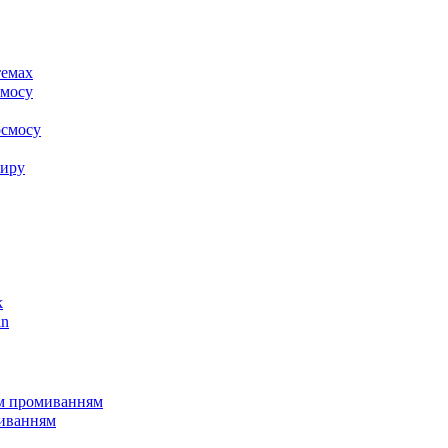
k
in
им промиванням
миванням
пу
клапанами Clack
клапанами Runxin