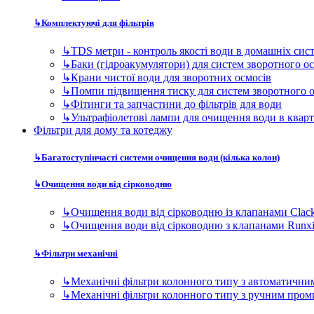
↳
Багатоступінчасті системи очищення води (кілька колон)
↳
Очищення води від сірководню
↳
Очищення води від сірководню із клапанами Clac
↳
Очищення води від сірководню з клапанами Runx
↳
Фільтри механічні
↳
Механічні фільтри колонного типу з автоматичн
↳
Механічні фільтри колонного типу з ручним про
↳
Пом'якшувачі води
↳
Пом'якшувачі води кабінетного (компактного) ти
↳
Фільтри пом'якшувачві колонного типу
↳
Сорбційні фільтри
↳
Фільтр сорбційного очищення води з керуючими 
↳
Фільтр сорбційного очищення води з керуючими 
↳
Знезалізнювачі води