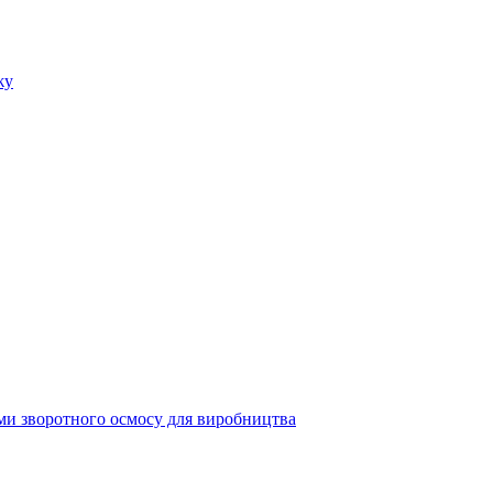
ми зворотного осмосу для виробництва
дпочинку
ди