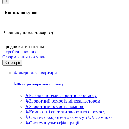
Категорії
Фільтри для квартири
↳
Фільтри зворотного осмосу
↳
Базові системи зворотного осмосу
↳
Зворотний осмос із мінералізатором
↳
Зворотний осмос із помпою
↳
Компактні системи зворотного осмосу
↳
Система зворотного осмосу з UV-лампою
↳
Системи ультрафільтрації
↳
Фільтр попереднього очищення.
↳
Дискові фільтри для води
↳
Самопромивні фільтри для води в квартиру
↳
Фільтри попереднього очищення води 10BB
↳
Фільтри попереднього очищення води 10SL
↳
Фільтри попереднього очищення води 20BB
↳
Фільтри попереднього очищення води 20SL
↳
Картриджі для фільтрів