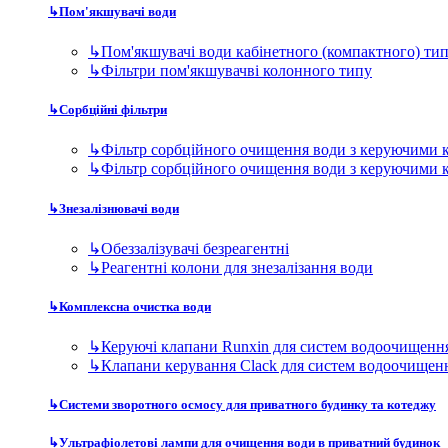
↳
Обеззалізувачі безреагентні
↳
Реагентні колони для знезалізання води
↳
Комплексна очистка води
↳
Керуючі клапани Runxin для систем водоочищенн
↳
Клапани керування Clack для систем водоочищен
↳
Системи зворотного осмосу для приватного будинку та котеджу
↳
Ультрафіолетові лампи для очищення води в приватний будинок
↳
Магістральні фільтри
↳
Дискові фільтри для приватного будинку та котед
↳
Магістральні фільтри 10BB
↳
Магістральні фільтри 10SL
↳
Магістральні фільтри 20BB
↳
Магістральні фільтри 20SL
Фільтри для виробництва
↳
Модульні станції очищення води