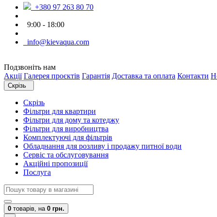
+380 97 263 80 70
9:00 - 18:00
info@kievaqua.com
Подзвоніть нам
Акції
Галерея проєктів
Гарантія
Доставка та оплата
Контакти
Н
Скрізь
Скрізь
Фільтри для квартири
Фільтри для дому та котеджу
Фільтри для виробництва
Комплектуючі для фільтрів
Обладнання для розливу і продажу питної води
Сервіс та обслуговування
Акційні пропозиції
Послуга
0
товарів,
на
0 грн.