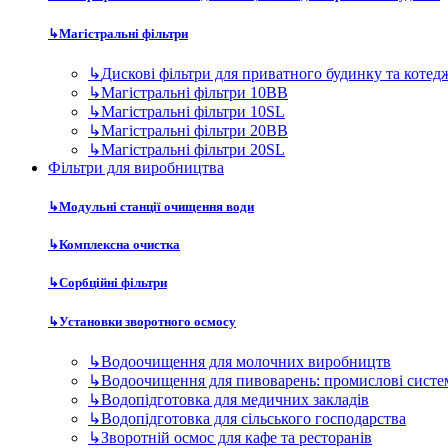
↳
Комплексна очистка
↳
Сорбційні фільтри
↳
Установки зворотного осмосу
↳
Водоочищення для молочних виробництв
↳
Водоочищення для пивоварень: промислові систе
↳
Водопідготовка для медичних закладів
↳
Водопідготовка для сільського господарства
↳
Зворотній осмос для кафе та ресторанів
↳
Зворотний осмос для автомийок та СТО
↳
Зворотний осмос для фармацевтики
↳
Осмос для розливу бутильованої води
↳
Очищення води для готелів, пансіонатів та баз ві
↳
Очищення води для котелень
↳
Очищення води для лабораторій
↳
Очищення води для систем опалення
↳
Очищення води для теплиць
↳
Очищення води для харчового виробництва
↳
Підготовка води для виробництва мінеральної во
↳
Підготовка води для парогенераторів