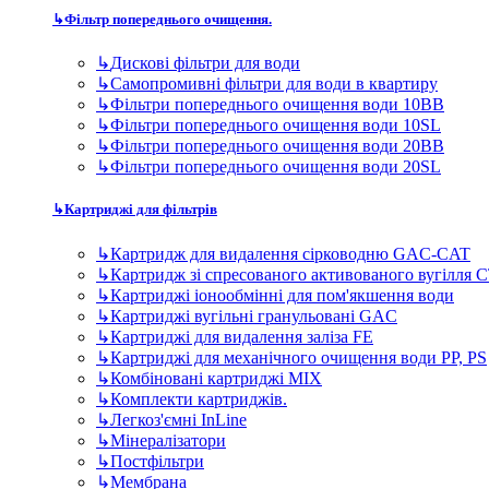
↳
Картридж для видалення сірководню GAC-CAT
↳
Картридж зі спресованого активованого вугілля 
↳
Картриджі іонообмінні для пом'якшення води
↳
Картриджі вугільні гранульовані GAC
↳
Картриджі для видалення заліза FE
↳
Картриджі для механічного очищення води PP, PS
↳
Комбіновані картриджі MIX
↳
Комплекти картриджів.
↳
Легкоз'ємні InLine
↳
Мінералізатори
↳
Постфільтри
↳
Мембрана
↳
Комплектуючі для фільтрів
↳
TDS метри - контроль якості води в домашніх сис
↳
Баки (гідроакумулятори) для систем зворотного о
↳
Крани чистої води для зворотних осмосів
↳
Помпи підвищення тиску для систем зворотного 
↳
Фітинги та запчастини до фільтрів для води
↳
Ультрафіолетові лампи для очищення води в квар
Фільтри для дому та котеджу