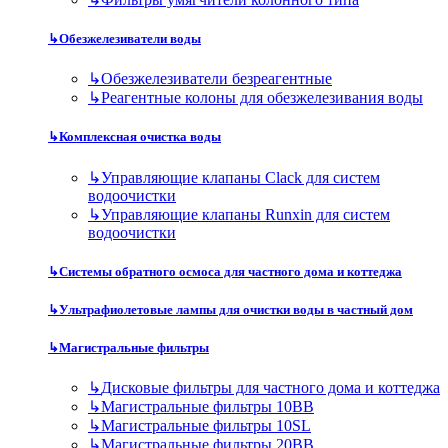
↳
Обезжелезиватели воды
↳
Обезжелезиватели безреагентные
↳
Реагентные колоны для обезжелезивания воды
↳
Комплексная очистка воды
↳
Управляющие клапаны Clack для систем
водоочистки
↳
Управляющие клапаны Runxin для систем
водоочистки
↳
Системы обратного осмоса для частного дома и коттеджа
↳
Ультрафиолетовые лампы для очистки воды в частный дом
↳
Магистральные фильтры
↳
Дисковые фильтры для частного дома и коттеджа
↳
Магистральные фильтры 10BB
↳
Магистральные фильтры 10SL
↳
Магистральные фильтры 20BB