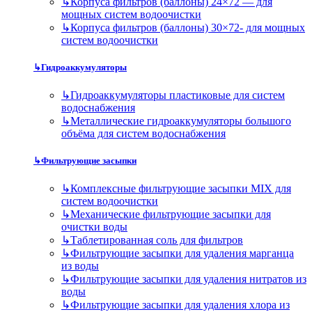
↳
Корпуса фильтров (баллоны) 24×72 — для
мощных систем водоочистки
↳
Корпуса фильтров (баллоны) 30×72- для мощных
систем водоочистки
↳
Гидроаккумуляторы
↳
Гидроаккумуляторы пластиковые для систем
водоснабжения
↳
Металлические гидроаккумуляторы большого
объёма для систем водоснабжения
↳
Фильтрующие засыпки
↳
Комплексные фильтрующие засыпки MIX для
систем водоочистки
↳
Механические фильтрующие засыпки для
очистки воды
↳
Таблетированная соль для фильтров
↳
Фильтрующие засыпки для удаления марганца
из воды
↳
Фильтрующие засыпки для удаления нитратов из
воды
↳
Фильтрующие засыпки для удаления хлора из