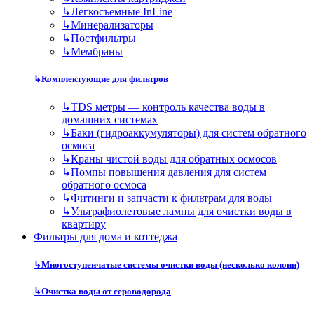
↳
Легкосъемные InLine
↳
Минерализаторы
↳
Постфильтры
↳
Мембраны
↳
Комплектующие для фильтров
↳
TDS метры — контроль качества воды в
домашних системах
↳
Баки (гидроаккумуляторы) для систем обратного
осмоса
↳
Краны чистой воды для обратных осмосов
↳
Помпы повышения давления для систем
обратного осмоса
↳
Фитинги и запчасти к фильтрам для воды
↳
Ультрафиолетовые лампы для очистки воды в
квартиру
Фильтры для дома и коттеджа
↳
Многоступенчатые системы очистки воды (несколько колонн)
↳
Очистка воды от сероводорода