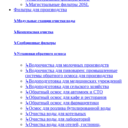
↳
Магистральные фильтры 20SL
Фильтры для производства
↳
Модульные станции очистки воды
↳
Комплексная очистка
↳
Сорбционные фильтры
↳
Установки обратного осмоса
↳
Водоочистка для молочных производств
↳
Водоочистка для пивоварен: промышленные
системы обратного осмоса для производства
↳
Водоподготовка для медицинских учреждений
↳
Водоподготовка для сельского хозяйства
↳
Обратный осмос для автомоек и СТО
↳
Обратный осмос для кафе и ресторанов
↳
Обратный осмос для фармацевтики
↳
Осмос для розлива бутилированной воды
↳
Очистка воды для котельных
↳
Очистка воды для лабораторий
↳
Очистка воды для отелей, гостиниц,