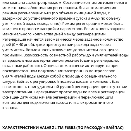
или клапана с электроприводом. Состояние контактов изменяется в
момент начала/окончания регенерации. Два автоматических
режима регенерации: A-01 (по объему очищенной воды, с
задержкой до установленного времени суток) и А-02 (по объему
умягченной воды, немедленно). Режим регенерации может быть
изменен в процессе настройки параметров. Возможность задания
максимального количества дней между регенерациями.
Регенерация начнется автоматически через заданное количество
дней (0 ~ 40 дней), даже при отсутствии расхода воды через
умягчитель. Возможность включения дополнительного цикла
промывки. Возможность совместной работы до 4 умягчителей воды
в параллельном альтернативном режиме (один в регенерации,
остальные работают). Опция автоматически активируется при
последовательном подключении электронных контроллеров
умягчителей воды между собой с помощью соединительного
шнура. Байпас с регулировкой подмеса входит в комплект. Есть
возможность принудительной ручной регенерации при отсутствии
электропитания. Перекрывает проток воды во время регенерации.
Оснащен датчиком начала регенерации и переключающим
контактом для подключения насоса или электромагнитного
клапана.
ХАРАКТЕРИСТИКИ VALVE ZL-TM.F63B3 (ПО РАСХОДУ + БАЙПАС)