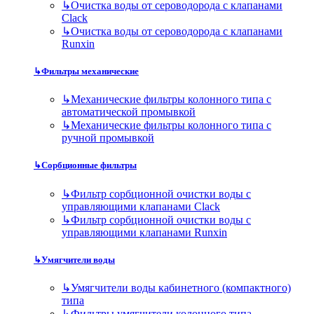
↳
Очистка воды от сероводорода с клапанами
Clack
↳
Очистка воды от сероводорода с клапанами
Runxin
↳
Фильтры механические
↳
Механические фильтры колонного типа с
автоматической промывкой
↳
Механические фильтры колонного типа с
ручной промывкой
↳
Сорбционные фильтры
↳
Фильтр сорбционной очистки воды с
управляющими клапанами Clack
↳
Фильтр сорбционной очистки воды с
управляющими клапанами Runxin
↳
Умягчители воды
↳
Умягчители воды кабинетного (компактного)
типа
↳
Фильтры умягчители колонного типа