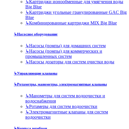
↳
Картриджи ионообменные для умягчения воды
Big Blue
↳
Картриджи угольные гранулированные GAC Big
Blue
↳
Комбинированные картриджи MIX Big Blue
↳
Насосное оборудование
↳
Насосы (помпы) для домашних систем
↳
Насосы (помпы) для коммерческих и
промышленных систем
↳
Насосы дозаторы для систем очистки воды
↳
Управляющие клапаны
↳
Ротаметры, манометры, электромагнитные клапаны
↳
Манометры для систем водоочистки и
водоснабжения
↳
Ротамеры для систем водоочистки
↳
Электромагнитные клапаны для систем
водоочистки
↳
Корпуса мембран