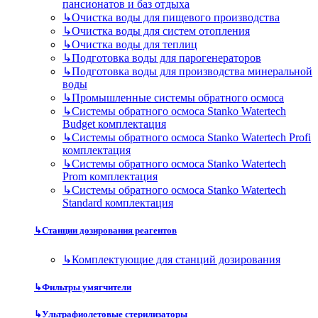
пансионатов и баз отдыха
↳
Очистка воды для пищевого производства
↳
Очистка воды для систем отопления
↳
Очистка воды для теплиц
↳
Подготовка воды для парогенераторов
↳
Подготовка воды для производства минеральной
воды
↳
Промышленные системы обратного осмоса
↳
Системы обратного осмоса Stanko Watertech
Budget комплектация
↳
Системы обратного осмоса Stanko Watertech Profi
комплектация
↳
Системы обратного осмоса Stanko Watertech
Prom комплектация
↳
Системы обратного осмоса Stanko Watertech
Standard комплектация
↳
Станции дозирования реагентов
↳
Комплектующие для станций дозирования
↳
Фильтры умягчители
↳
Ультрафиолетовые стерилизаторы