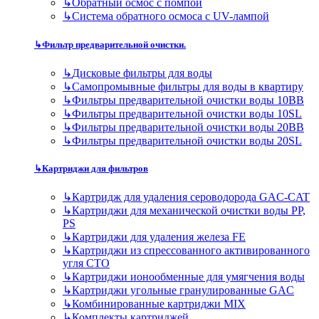
↳
Обратный осмос с помпой
↳
Система обратного осмоса с UV-лампой
↳
Фильтр предварительной очистки.
↳
Дисковые фильтры для воды
↳
Самопромывные фильтры для воды в квартиру
↳
Фильтры предварительной очистки воды 10BB
↳
Фильтры предварительной очистки воды 10SL
↳
Фильтры предварительной очистки воды 20BB
↳
Фильтры предварительной очистки воды 20SL
↳
Картриджи для фильтров
↳
Картридж для удаления сероводорода GAC-CAT
↳
Картриджи для механической очистки воды PP,
PS
↳
Картриджи для удаления железа FE
↳
Картриджи из спрессованного активированного
угля CTO
↳
Картриджи ионообменные для умягчения воды
↳
Картриджи угольные гранулированные GAC
↳
Комбинированные картриджи MIX
↳
Комплекты картриджей