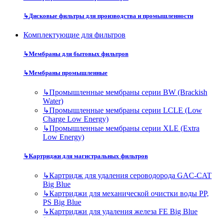
↳
Дисковые фильтры для производства и промышленности
Комплектующие для фильтров
↳
Мембраны для бытовых фильтров
↳
Мембраны промышленные
↳
Промышленные мембраны серии BW (Brackish
Water)
↳
Промышленные мембраны серии LCLE (Low
Charge Low Energy)
↳
Промышленные мембраны серии XLE (Extra
Low Energy)
↳
Картриджи для магистральных фильтров
↳
Картридж для удаления сероводорода GAC-CAT
Big Blue
↳
Картриджи для механической очистки воды PP,
PS Big Blue
↳
Картриджи для удаления железа FE Big Blue