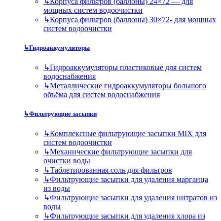
↳
Корпуса фильтров (баллоны) 24×72 — для
мощных систем водоочистки
↳
Корпуса фильтров (баллоны) 30×72- для мощных
систем водоочистки
↳
Гидроаккумуляторы
↳
Гидроаккумуляторы пластиковые для систем
водоснабжения
↳
Металлические гидроаккумуляторы большого
объёма для систем водоснабжения
↳
Фильтрующие засыпки
↳
Комплексные фильтрующие засыпки MIX для
систем водоочистки
↳
Механические фильтрующие засыпки для
очистки воды
↳
Таблетированная соль для фильтров
↳
Фильтрующие засыпки для удаления марганца
из воды
↳
Фильтрующие засыпки для удаления нитратов из
воды
↳
Фильтрующие засыпки для удаления хлора из