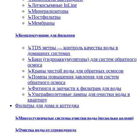
↳
Легкосъемные InLine
↳
Минерализаторы
↳
Постфильтры
↳
Мембраны
↳
Комплектующие для фильтров
↳
TDS метры — контроль качества воды в
домашних системах
↳
Баки (гидроаккумуляторы) для систем обратного
осмоса
↳
Краны чистой воды для обратных осмосов
↳
Помпы повышения давления для систем
обратного осмоса
↳
Фитинги и запчасти к фильтрам для воды
↳
Ультрафиолетовые лампы для очистки воды в
квартиру
Фильтры для дома и коттеджа
↳
Многоступенчатые системы очистки воды (несколько колонн)
↳
Очистка воды от сероводорода