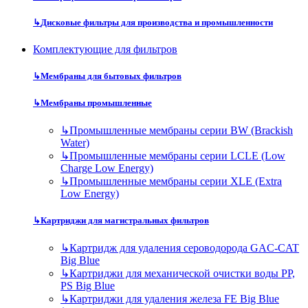
↳
Дисковые фильтры для производства и промышленности
Комплектующие для фильтров
↳
Мембраны для бытовых фильтров
↳
Мембраны промышленные
↳
Промышленные мембраны серии BW (Brackish
Water)
↳
Промышленные мембраны серии LCLE (Low
Charge Low Energy)
↳
Промышленные мембраны серии XLE (Extra
Low Energy)
↳
Картриджи для магистральных фильтров
↳
Картридж для удаления сероводорода GAC-CAT
Big Blue
↳
Картриджи для механической очистки воды PP,
PS Big Blue
↳
Картриджи для удаления железа FE Big Blue