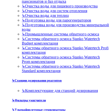
пансионатов и баз отдыха
↳
Очистка воды для пищевого производства
↳
Очистка воды для систем отопления
↳
Очистка воды для теплиц
↳
Подготовка воды для парогенераторов
↳
Подготовка воды для производства минеральной
воды
↳
Промышленные системы обратного осмоса
↳
Системы обратного осмоса Stanko Watertech
Budget комплектация
↳
Системы обратного осмоса Stanko Watertech Profi
комплектация
↳
Системы обратного осмоса Stanko Watertech
Prom комплектация
↳
Системы обратного осмоса Stanko Watertech
Standard комплектация
↳
Станции дозирования реагентов
↳
Комплектующие для станций дозирования
↳
Фильтры умягчители
↳
Ультрафиолетовые стерилизаторы