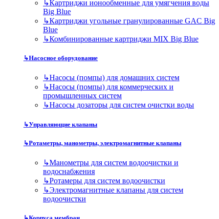
↳
Картриджи ионообменные для умягчения воды
Big Blue
↳
Картриджи угольные гранулированные GAC Big
Blue
↳
Комбинированные картриджи MIX Big Blue
↳
Насосное оборудование
↳
Насосы (помпы) для домашних систем
↳
Насосы (помпы) для коммерческих и
промышленных систем
↳
Насосы дозаторы для систем очистки воды
↳
Управляющие клапаны
↳
Ротаметры, манометры, электромагнитные клапаны
↳
Манометры для систем водоочистки и
водоснабжения
↳
Ротамеры для систем водоочистки
↳
Электромагнитные клапаны для систем
водоочистки
↳
Корпуса мембран