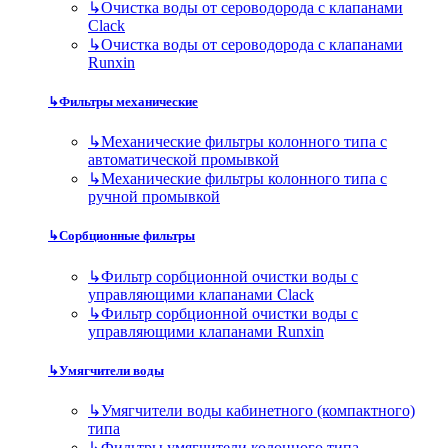
↳
Очистка воды от сероводорода с клапанами
Clack
↳
Очистка воды от сероводорода с клапанами
Runxin
↳
Фильтры механические
↳
Механические фильтры колонного типа с
автоматической промывкой
↳
Механические фильтры колонного типа с
ручной промывкой
↳
Сорбционные фильтры
↳
Фильтр сорбционной очистки воды с
управляющими клапанами Clack
↳
Фильтр сорбционной очистки воды с
управляющими клапанами Runxin
↳
Умягчители воды
↳
Умягчители воды кабинетного (компактного)
типа
↳
Фильтры умягчители колонного типа