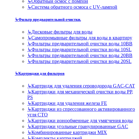
↳
Обратный осмос с помпой
↳
Система обратного осмоса с UV-лампой
↳
Фильтр предварительной очистки.
↳
Дисковые фильтры для воды
↳
Самопромывные фильтры для воды в квартиру
↳
Фильтры предварительной очистки воды 10BB
↳
Фильтры предварительной очистки воды 10SL
↳
Фильтры предварительной очистки воды 20BB
↳
Фильтры предварительной очистки воды 20SL
↳
Картриджи для фильтров
↳
Картридж для удаления сероводорода GAC-CAT
↳
Картриджи для механической очистки воды PP,
PS
↳
Картриджи для удаления железа FE
↳
Картриджи из спрессованного активированного
угля CTO
↳
Картриджи ионообменные для умягчения воды
↳
Картриджи угольные гранулированные GAC
↳
Комбинированные картриджи MIX
↳
Комплекты картриджей