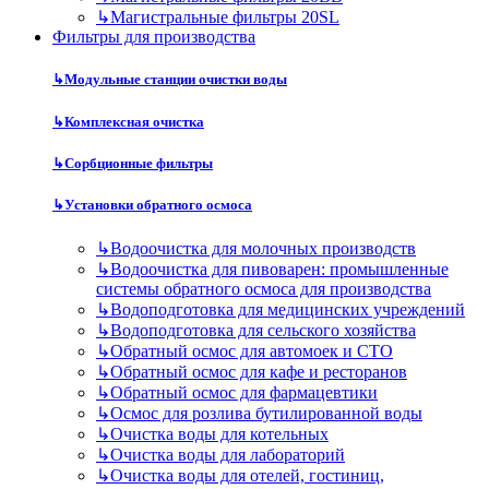
↳
Магистральные фильтры 20SL
Фильтры для производства
↳
Модульные станции очистки воды
↳
Комплексная очистка
↳
Сорбционные фильтры
↳
Установки обратного осмоса
↳
Водоочистка для молочных производств
↳
Водоочистка для пивоварен: промышленные
системы обратного осмоса для производства
↳
Водоподготовка для медицинских учреждений
↳
Водоподготовка для сельского хозяйства
↳
Обратный осмос для автомоек и СТО
↳
Обратный осмос для кафе и ресторанов
↳
Обратный осмос для фармацевтики
↳
Осмос для розлива бутилированной воды
↳
Очистка воды для котельных
↳
Очистка воды для лабораторий
↳
Очистка воды для отелей, гостиниц,