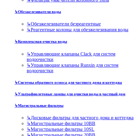
↳
Обезжелезиватели воды
↳
Обезжелезиватели безреагентные
↳
Реагентные колоны для обезжелезивания воды
↳
Комплексная очистка воды
↳
Управляющие клапаны Clack для систем
водоочистки
↳
Управляющие клапаны Runxin для систем
водоочистки
↳
Системы обратного осмоса для частного дома и коттеджа
↳
Ультрафиолетовые лампы для очистки воды в частный дом
↳
Магистральные фильтры
↳
Дисковые фильтры для частного дома и коттеджа
↳
Магистральные фильтры 10BB
↳
Магистральные фильтры 10SL
↳
Магистральные фильтры 20BB