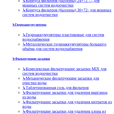
↳
Корпуса фильтров (баллоны) 24×72 — для
мощных систем водоочистки
↳
Корпуса фильтров (баллоны) 30×72- для мощных
систем водоочистки
↳
Гидроаккумуляторы
↳
Гидроаккумуляторы пластиковые для систем
водоснабжения
↳
Металлические гидроаккумуляторы большого
объёма для систем водоснабжения
↳
Фильтрующие засыпки
↳
Комплексные фильтрующие засыпки MIX для
систем водоочистки
↳
Механические фильтрующие засыпки для
очистки воды
↳
Таблетированная соль для фильтров
↳
Фильтрующие засыпки для удаления марганца
из воды
↳
Фильтрующие засыпки для удаления нитратов из
воды
↳
Фильтрующие засыпки для удаления хлора из