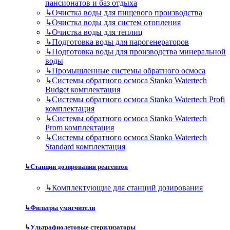
пансионатов и баз отдыха
↳
Очистка воды для пищевого производства
↳
Очистка воды для систем отопления
↳
Очистка воды для теплиц
↳
Подготовка воды для парогенераторов
↳
Подготовка воды для производства минеральной
воды
↳
Промышленные системы обратного осмоса
↳
Системы обратного осмоса Stanko Watertech
Budget комплектация
↳
Системы обратного осмоса Stanko Watertech Profi
комплектация
↳
Системы обратного осмоса Stanko Watertech
Prom комплектация
↳
Системы обратного осмоса Stanko Watertech
Standard комплектация
↳
Станции дозирования реагентов
↳
Комплектующие для станций дозирования
↳
Фильтры умягчители
↳
Ультрафиолетовые стерилизаторы