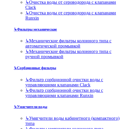
↳
Очистка воды от сероводорода с клапанами
Clack
↳
Очистка воды от сероводорода с клапанами
Runxin
↳
Фильтры механические
↳
Механические фильтры колонного типа с
автоматической промывкой
↳
Механические фильтры колонного типа с
ручной промывкой
↳
Сорбционные фильтры
↳
Фильтр сорбционной очистки воды с
управляющими клапанами Clack
↳
Фильтр сорбционной очистки воды с
управляющими клапанами Runxin
↳
Умягчители воды
↳
Умягчители воды кабинетного (компактного)
типа
↳
Фильтры умягчители колонного типа