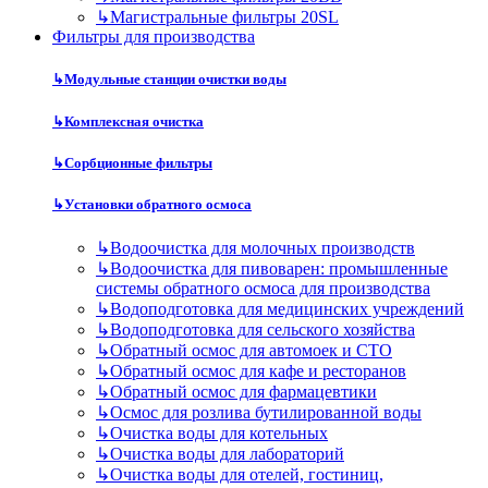
↳
Магистральные фильтры 20SL
Фильтры для производства
↳
Модульные станции очистки воды
↳
Комплексная очистка
↳
Сорбционные фильтры
↳
Установки обратного осмоса
↳
Водоочистка для молочных производств
↳
Водоочистка для пивоварен: промышленные
системы обратного осмоса для производства
↳
Водоподготовка для медицинских учреждений
↳
Водоподготовка для сельского хозяйства
↳
Обратный осмос для автомоек и СТО
↳
Обратный осмос для кафе и ресторанов
↳
Обратный осмос для фармацевтики
↳
Осмос для розлива бутилированной воды
↳
Очистка воды для котельных
↳
Очистка воды для лабораторий
↳
Очистка воды для отелей, гостиниц,