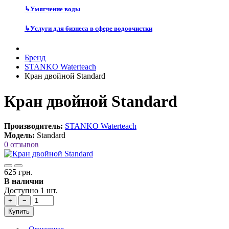
↳
Умягчение воды
↳
Услуги для бизнеса в сфере водоочистки
Бренд
STANKO Waterteach
Кран двойной Standard
Кран двойной Standard
Производитель:
STANKO Waterteach
Модель:
Standard
0 отзывов
625 грн.
В наличии
Доступно 1 шт.
+
−
Купить