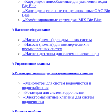
↳
Картриджи ионообменные для умягчения воды
Big Blue
↳
Картриджи угольные гранулированные GAC Big
Blue
↳
Комбинированные картриджи MIX Big Blue
↳
Насосное оборудование
↳
Насосы (помпы) для домашних систем
↳
Насосы (помпы) для коммерческих и
промышленных систем
↳
Насосы дозаторы для систем очистки воды
↳
Управляющие клапаны
↳
Ротаметры, манометры, электромагнитные клапаны
↳
Манометры для систем водоочистки и
водоснабжения
↳
Ротамеры для систем водоочистки
↳
Электромагнитные клапаны для систем
водоочистки
↳
Корпуса мембран