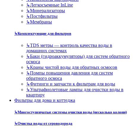
↳
Легкосъемные InLine
↳
Минерализаторы
↳
Постфильтры
↳
Мембраны
↳
Комплектующие для фильтров
↳
TDS метры — контроль качества воды в
домашних системах
↳
Баки (гидроаккумуляторы) для систем обратного
осмоса
↳
Краны чистой воды для обратных осмосов
↳
Помпы повышения давления для систем
обратного осмоса
↳
Фитинги и запчасти к фильтрам для воды
↳
Ультрафиолетовые лампы для очистки воды в
квартиру
Фильтры для дома и коттеджа
↳
Многоступенчатые системы очистки воды (несколько колонн)
↳
Очистка воды от сероводорода