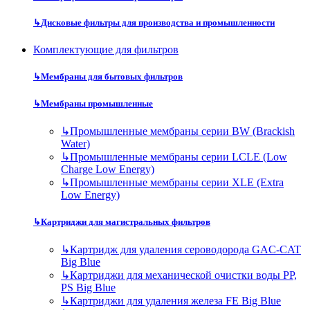
↳
Дисковые фильтры для производства и промышленности
Комплектующие для фильтров
↳
Мембраны для бытовых фильтров
↳
Мембраны промышленные
↳
Промышленные мембраны серии BW (Brackish
Water)
↳
Промышленные мембраны серии LCLE (Low
Charge Low Energy)
↳
Промышленные мембраны серии XLE (Extra
Low Energy)
↳
Картриджи для магистральных фильтров
↳
Картридж для удаления сероводорода GAC-CAT
Big Blue
↳
Картриджи для механической очистки воды PP,
PS Big Blue
↳
Картриджи для удаления железа FE Big Blue