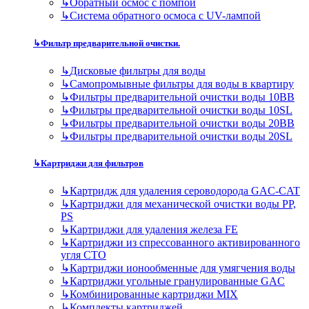
↳
Обратный осмос с помпой
↳
Система обратного осмоса с UV-лампой
↳
Фильтр предварительной очистки.
↳
Дисковые фильтры для воды
↳
Самопромывные фильтры для воды в квартиру
↳
Фильтры предварительной очистки воды 10BB
↳
Фильтры предварительной очистки воды 10SL
↳
Фильтры предварительной очистки воды 20BB
↳
Фильтры предварительной очистки воды 20SL
↳
Картриджи для фильтров
↳
Картридж для удаления сероводорода GAC-CAT
↳
Картриджи для механической очистки воды PP,
PS
↳
Картриджи для удаления железа FE
↳
Картриджи из спрессованного активированного
угля CTO
↳
Картриджи ионообменные для умягчения воды
↳
Картриджи угольные гранулированные GAC
↳
Комбинированные картриджи MIX
↳
Комплекты картриджей