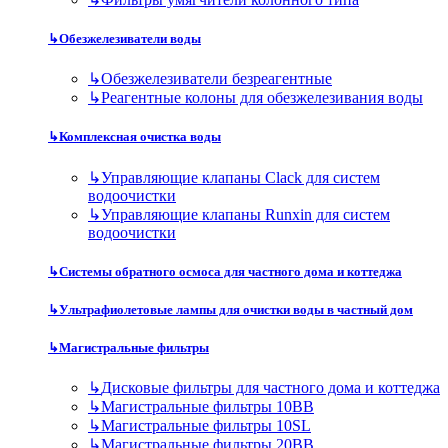
↳
Обезжелезиватели воды
↳
Обезжелезиватели безреагентные
↳
Реагентные колоны для обезжелезивания воды
↳
Комплексная очистка воды
↳
Управляющие клапаны Clack для систем
водоочистки
↳
Управляющие клапаны Runxin для систем
водоочистки
↳
Системы обратного осмоса для частного дома и коттеджа
↳
Ультрафиолетовые лампы для очистки воды в частный дом
↳
Магистральные фильтры
↳
Дисковые фильтры для частного дома и коттеджа
↳
Магистральные фильтры 10BB
↳
Магистральные фильтры 10SL
↳
Магистральные фильтры 20BB