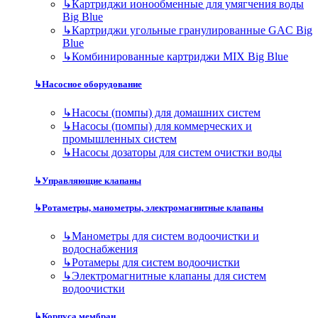
↳
Картриджи ионообменные для умягчения воды
Big Blue
↳
Картриджи угольные гранулированные GAC Big
Blue
↳
Комбинированные картриджи MIX Big Blue
↳
Насосное оборудование
↳
Насосы (помпы) для домашних систем
↳
Насосы (помпы) для коммерческих и
промышленных систем
↳
Насосы дозаторы для систем очистки воды
↳
Управляющие клапаны
↳
Ротаметры, манометры, электромагнитные клапаны
↳
Манометры для систем водоочистки и
водоснабжения
↳
Ротамеры для систем водоочистки
↳
Электромагнитные клапаны для систем
водоочистки
↳
Корпуса мембран