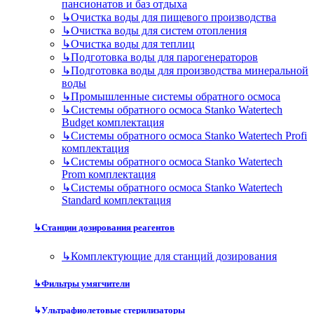
пансионатов и баз отдыха
↳
Очистка воды для пищевого производства
↳
Очистка воды для систем отопления
↳
Очистка воды для теплиц
↳
Подготовка воды для парогенераторов
↳
Подготовка воды для производства минеральной
воды
↳
Промышленные системы обратного осмоса
↳
Системы обратного осмоса Stanko Watertech
Budget комплектация
↳
Системы обратного осмоса Stanko Watertech Profi
комплектация
↳
Системы обратного осмоса Stanko Watertech
Prom комплектация
↳
Системы обратного осмоса Stanko Watertech
Standard комплектация
↳
Станции дозирования реагентов
↳
Комплектующие для станций дозирования
↳
Фильтры умягчители
↳
Ультрафиолетовые стерилизаторы