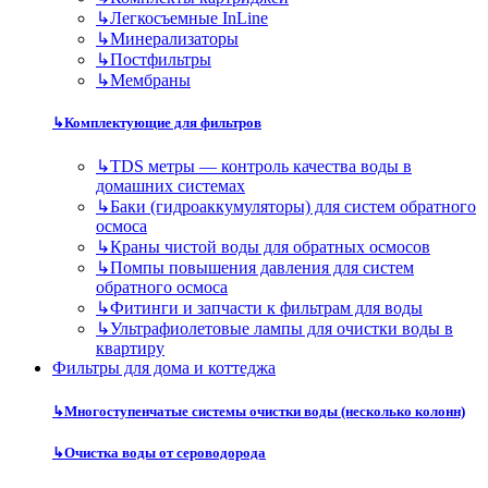
↳
Легкосъемные InLine
↳
Минерализаторы
↳
Постфильтры
↳
Мембраны
↳
Комплектующие для фильтров
↳
TDS метры — контроль качества воды в
домашних системах
↳
Баки (гидроаккумуляторы) для систем обратного
осмоса
↳
Краны чистой воды для обратных осмосов
↳
Помпы повышения давления для систем
обратного осмоса
↳
Фитинги и запчасти к фильтрам для воды
↳
Ультрафиолетовые лампы для очистки воды в
квартиру
Фильтры для дома и коттеджа
↳
Многоступенчатые системы очистки воды (несколько колонн)
↳
Очистка воды от сероводорода