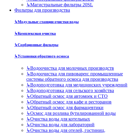
↳
Магистральные фильтры 20SL
Фильтры для производства
↳
Модульные станции очистки воды
↳
Комплексная очистка
↳
Сорбционные фильтры
↳
Установки обратного осмоса
↳
Водоочистка для молочных производств
↳
Водоочистка для пивоварен: промышленные
системы обратного осмоса для производства
↳
Водоподготовка для медицинских учреждений
↳
Водоподготовка для сельского хозяйства
↳
Обратный осмос для автомоек и СТО
↳
Обратный осмос для кафе и ресторанов
↳
Обратный осмос для фармацевтики
↳
Осмос для розлива бутилированной воды
↳
Очистка воды для котельных
↳
Очистка воды для лабораторий
↳
Очистка воды для отелей, гостиниц,