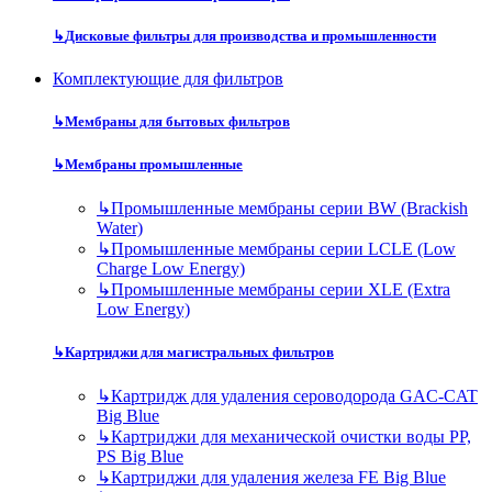
↳
Дисковые фильтры для производства и промышленности
Комплектующие для фильтров
↳
Мембраны для бытовых фильтров
↳
Мембраны промышленные
↳
Промышленные мембраны серии BW (Brackish
Water)
↳
Промышленные мембраны серии LCLE (Low
Charge Low Energy)
↳
Промышленные мембраны серии XLE (Extra
Low Energy)
↳
Картриджи для магистральных фильтров
↳
Картридж для удаления сероводорода GAC-CAT
Big Blue
↳
Картриджи для механической очистки воды PP,
PS Big Blue
↳
Картриджи для удаления железа FE Big Blue