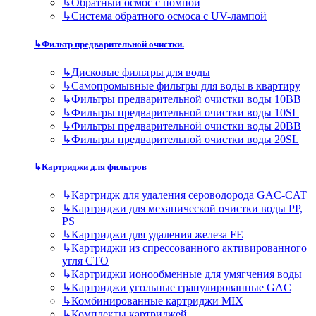
↳
Обратный осмос с помпой
↳
Система обратного осмоса с UV-лампой
↳
Фильтр предварительной очистки.
↳
Дисковые фильтры для воды
↳
Самопромывные фильтры для воды в квартиру
↳
Фильтры предварительной очистки воды 10BB
↳
Фильтры предварительной очистки воды 10SL
↳
Фильтры предварительной очистки воды 20BB
↳
Фильтры предварительной очистки воды 20SL
↳
Картриджи для фильтров
↳
Картридж для удаления сероводорода GAC-CAT
↳
Картриджи для механической очистки воды PP,
PS
↳
Картриджи для удаления железа FE
↳
Картриджи из спрессованного активированного
угля CTO
↳
Картриджи ионообменные для умягчения воды
↳
Картриджи угольные гранулированные GAC
↳
Комбинированные картриджи MIX
↳
Комплекты картриджей