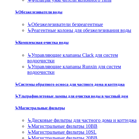
↳
Обезжелезиватели воды
↳
Обезжелезиватели безреагентные
↳
Реагентные колоны для обезжелезивания воды
↳
Комплексная очистка воды
↳
Управляющие клапаны Clack для систем
водоочистки
↳
Управляющие клапаны Runxin для систем
водоочистки
↳
Системы обратного осмоса для частного дома и коттеджа
↳
Ультрафиолетовые лампы для очистки воды в частный дом
↳
Магистральные фильтры
↳
Дисковые фильтры для частного дома и коттеджа
↳
Магистральные фильтры 10BB
↳
Магистральные фильтры 10SL
↳
Магистральные фильтры 20BB