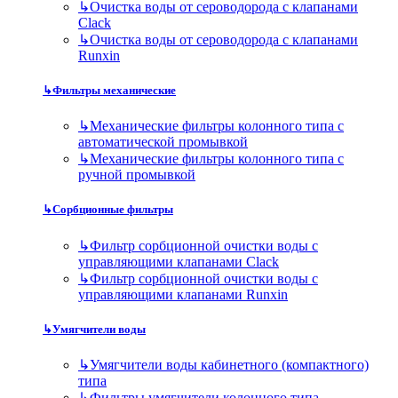
↳
Очистка воды от сероводорода с клапанами
Clack
↳
Очистка воды от сероводорода с клапанами
Runxin
↳
Фильтры механические
↳
Механические фильтры колонного типа с
автоматической промывкой
↳
Механические фильтры колонного типа с
ручной промывкой
↳
Сорбционные фильтры
↳
Фильтр сорбционной очистки воды с
управляющими клапанами Clack
↳
Фильтр сорбционной очистки воды с
управляющими клапанами Runxin
↳
Умягчители воды
↳
Умягчители воды кабинетного (компактного)
типа
↳
Фильтры умягчители колонного типа