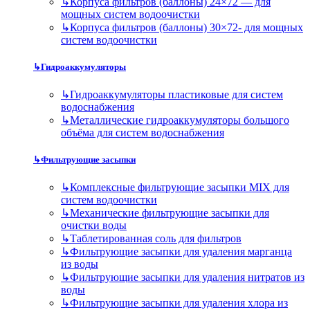
↳
Корпуса фильтров (баллоны) 24×72 — для
мощных систем водоочистки
↳
Корпуса фильтров (баллоны) 30×72- для мощных
систем водоочистки
↳
Гидроаккумуляторы
↳
Гидроаккумуляторы пластиковые для систем
водоснабжения
↳
Металлические гидроаккумуляторы большого
объёма для систем водоснабжения
↳
Фильтрующие засыпки
↳
Комплексные фильтрующие засыпки MIX для
систем водоочистки
↳
Механические фильтрующие засыпки для
очистки воды
↳
Таблетированная соль для фильтров
↳
Фильтрующие засыпки для удаления марганца
из воды
↳
Фильтрующие засыпки для удаления нитратов из
воды
↳
Фильтрующие засыпки для удаления хлора из