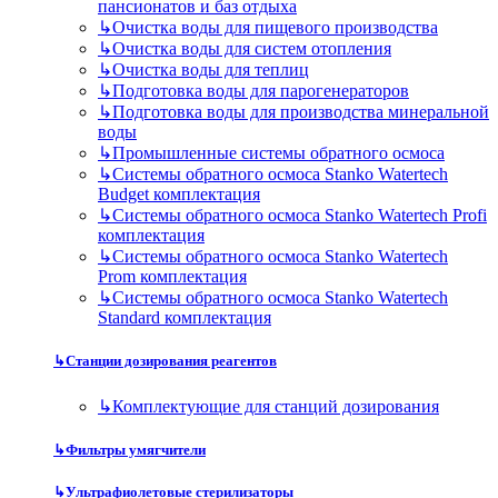
пансионатов и баз отдыха
↳
Очистка воды для пищевого производства
↳
Очистка воды для систем отопления
↳
Очистка воды для теплиц
↳
Подготовка воды для парогенераторов
↳
Подготовка воды для производства минеральной
воды
↳
Промышленные системы обратного осмоса
↳
Системы обратного осмоса Stanko Watertech
Budget комплектация
↳
Системы обратного осмоса Stanko Watertech Profi
комплектация
↳
Системы обратного осмоса Stanko Watertech
Prom комплектация
↳
Системы обратного осмоса Stanko Watertech
Standard комплектация
↳
Станции дозирования реагентов
↳
Комплектующие для станций дозирования
↳
Фильтры умягчители
↳
Ультрафиолетовые стерилизаторы