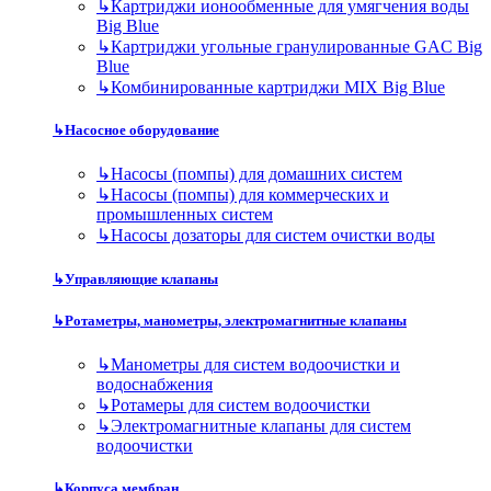
↳
Картриджи ионообменные для умягчения воды
Big Blue
↳
Картриджи угольные гранулированные GAC Big
Blue
↳
Комбинированные картриджи MIX Big Blue
↳
Насосное оборудование
↳
Насосы (помпы) для домашних систем
↳
Насосы (помпы) для коммерческих и
промышленных систем
↳
Насосы дозаторы для систем очистки воды
↳
Управляющие клапаны
↳
Ротаметры, манометры, электромагнитные клапаны
↳
Манометры для систем водоочистки и
водоснабжения
↳
Ротамеры для систем водоочистки
↳
Электромагнитные клапаны для систем
водоочистки
↳
Корпуса мембран