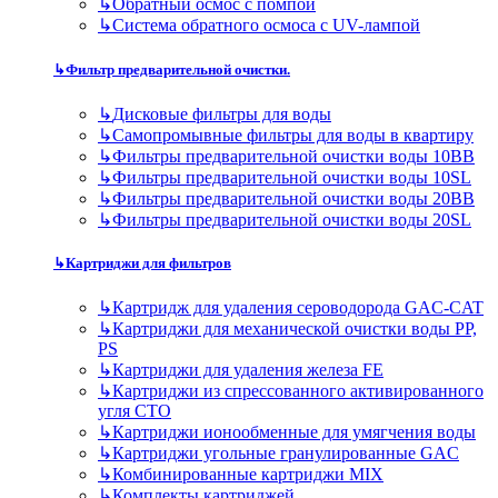
↳
Обратный осмос с помпой
↳
Система обратного осмоса с UV-лампой
↳
Фильтр предварительной очистки.
↳
Дисковые фильтры для воды
↳
Самопромывные фильтры для воды в квартиру
↳
Фильтры предварительной очистки воды 10BB
↳
Фильтры предварительной очистки воды 10SL
↳
Фильтры предварительной очистки воды 20BB
↳
Фильтры предварительной очистки воды 20SL
↳
Картриджи для фильтров
↳
Картридж для удаления сероводорода GAC-CAT
↳
Картриджи для механической очистки воды PP,
PS
↳
Картриджи для удаления железа FE
↳
Картриджи из спрессованного активированного
угля CTO
↳
Картриджи ионообменные для умягчения воды
↳
Картриджи угольные гранулированные GAC
↳
Комбинированные картриджи MIX
↳
Комплекты картриджей