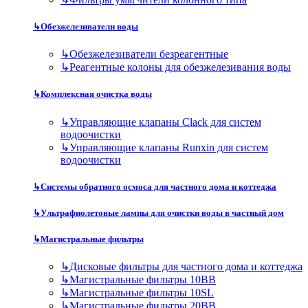
↳
Обезжелезиватели воды
↳
Обезжелезиватели безреагентные
↳
Реагентные колоны для обезжелезивания воды
↳
Комплексная очистка воды
↳
Управляющие клапаны Clack для систем
водоочистки
↳
Управляющие клапаны Runxin для систем
водоочистки
↳
Системы обратного осмоса для частного дома и коттеджа
↳
Ультрафиолетовые лампы для очистки воды в частный дом
↳
Магистральные фильтры
↳
Дисковые фильтры для частного дома и коттеджа
↳
Магистральные фильтры 10BB
↳
Магистральные фильтры 10SL
↳
Магистральные фильтры 20BB