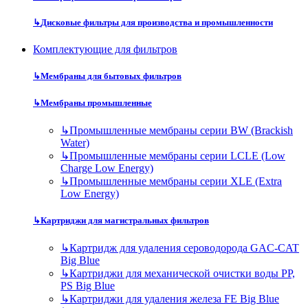
↳
Дисковые фильтры для производства и промышленности
Комплектующие для фильтров
↳
Мембраны для бытовых фильтров
↳
Мембраны промышленные
↳
Промышленные мембраны серии BW (Brackish
Water)
↳
Промышленные мембраны серии LCLE (Low
Charge Low Energy)
↳
Промышленные мембраны серии XLE (Extra
Low Energy)
↳
Картриджи для магистральных фильтров
↳
Картридж для удаления сероводорода GAC-CAT
Big Blue
↳
Картриджи для механической очистки воды PP,
PS Big Blue
↳
Картриджи для удаления железа FE Big Blue