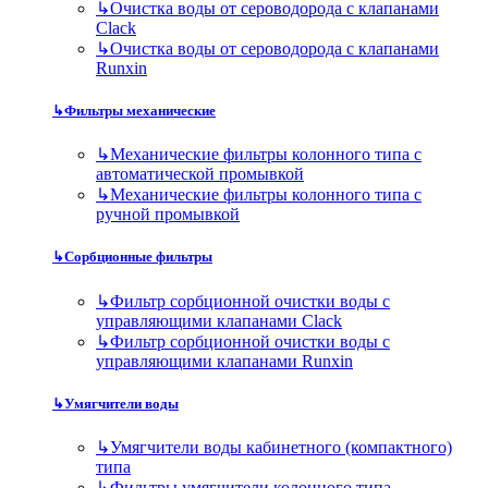
↳
Очистка воды от сероводорода с клапанами
Clack
↳
Очистка воды от сероводорода с клапанами
Runxin
↳
Фильтры механические
↳
Механические фильтры колонного типа с
автоматической промывкой
↳
Механические фильтры колонного типа с
ручной промывкой
↳
Сорбционные фильтры
↳
Фильтр сорбционной очистки воды с
управляющими клапанами Clack
↳
Фильтр сорбционной очистки воды с
управляющими клапанами Runxin
↳
Умягчители воды
↳
Умягчители воды кабинетного (компактного)
типа
↳
Фильтры умягчители колонного типа