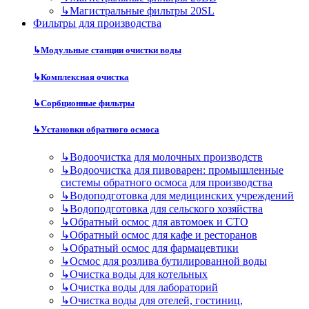
↳
Магистральные фильтры 20SL
Фильтры для производства
↳
Модульные станции очистки воды
↳
Комплексная очистка
↳
Сорбционные фильтры
↳
Установки обратного осмоса
↳
Водоочистка для молочных производств
↳
Водоочистка для пивоварен: промышленные
системы обратного осмоса для производства
↳
Водоподготовка для медицинских учреждений
↳
Водоподготовка для сельского хозяйства
↳
Обратный осмос для автомоек и СТО
↳
Обратный осмос для кафе и ресторанов
↳
Обратный осмос для фармацевтики
↳
Осмос для розлива бутилированной воды
↳
Очистка воды для котельных
↳
Очистка воды для лабораторий
↳
Очистка воды для отелей, гостиниц,