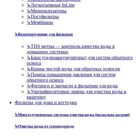
↳
Легкосъемные InLine
↳
Минерализаторы
↳
Постфильтры
↳
Мембраны
↳
Комплектующие для фильтров
↳
TDS метры — контроль качества воды в
домашних системах
↳
Баки (гидроаккумуляторы) для систем обратного
осмоса
↳
Краны чистой воды для обратных осмосов
↳
Помпы повышения давления для систем
обратного осмоса
↳
Фитинги и запчасти к фильтрам для воды
↳
Ультрафиолетовые лампы для очистки воды в
квартиру
Фильтры для дома и коттеджа
↳
Многоступенчатые системы очистки воды (несколько колонн)
↳
Очистка воды от сероводорода