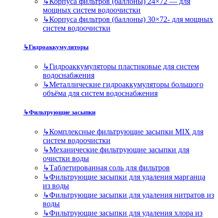
↳
Корпуса фильтров (баллоны) 24×72 — для
мощных систем водоочистки
↳
Корпуса фильтров (баллоны) 30×72- для мощных
систем водоочистки
↳
Гидроаккумуляторы
↳
Гидроаккумуляторы пластиковые для систем
водоснабжения
↳
Металлические гидроаккумуляторы большого
объёма для систем водоснабжения
↳
Фильтрующие засыпки
↳
Комплексные фильтрующие засыпки MIX для
систем водоочистки
↳
Механические фильтрующие засыпки для
очистки воды
↳
Таблетированная соль для фильтров
↳
Фильтрующие засыпки для удаления марганца
из воды
↳
Фильтрующие засыпки для удаления нитратов из
воды
↳
Фильтрующие засыпки для удаления хлора из