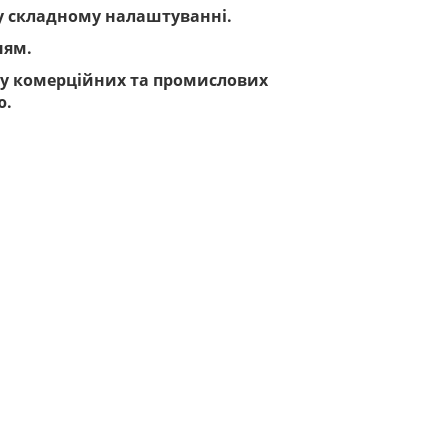
и у складному налаштуванні.
ням.
ж у комерційних та промислових
ю.