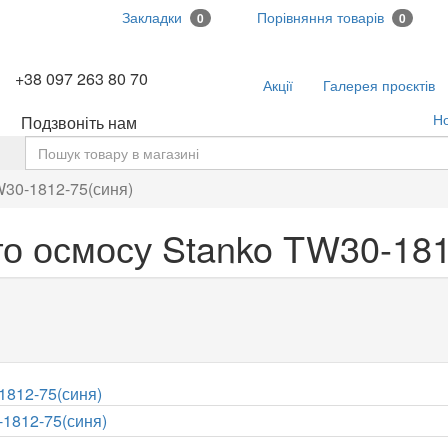
Закладки
Порівняння товарів
0
0
+38 097 263 80 70
Акції
Галерея проєктів
Н
Подзвоніть нам
ь
W30-1812-75(синя)
о осмосу Stanko TW30-181