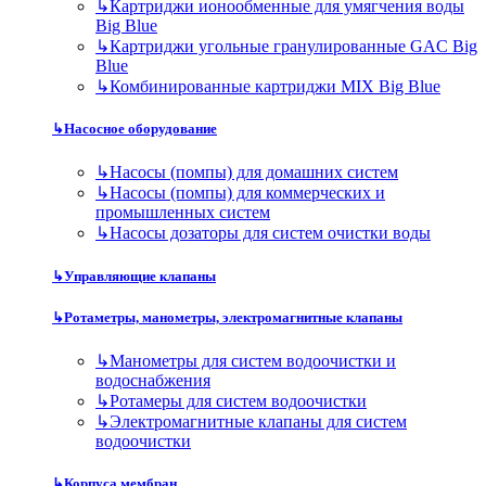
↳
Картриджи ионообменные для умягчения воды
Big Blue
↳
Картриджи угольные гранулированные GAC Big
Blue
↳
Комбинированные картриджи MIX Big Blue
↳
Насосное оборудование
↳
Насосы (помпы) для домашних систем
↳
Насосы (помпы) для коммерческих и
промышленных систем
↳
Насосы дозаторы для систем очистки воды
↳
Управляющие клапаны
↳
Ротаметры, манометры, электромагнитные клапаны
↳
Манометры для систем водоочистки и
водоснабжения
↳
Ротамеры для систем водоочистки
↳
Электромагнитные клапаны для систем
водоочистки
↳
Корпуса мембран