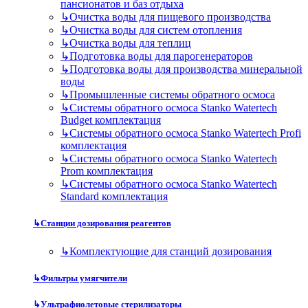
пансионатов и баз отдыха
↳
Очистка воды для пищевого производства
↳
Очистка воды для систем отопления
↳
Очистка воды для теплиц
↳
Подготовка воды для парогенераторов
↳
Подготовка воды для производства минеральной
воды
↳
Промышленные системы обратного осмоса
↳
Системы обратного осмоса Stanko Watertech
Budget комплектация
↳
Системы обратного осмоса Stanko Watertech Profi
комплектация
↳
Системы обратного осмоса Stanko Watertech
Prom комплектация
↳
Системы обратного осмоса Stanko Watertech
Standard комплектация
↳
Станции дозирования реагентов
↳
Комплектующие для станций дозирования
↳
Фильтры умягчители
↳
Ультрафиолетовые стерилизаторы