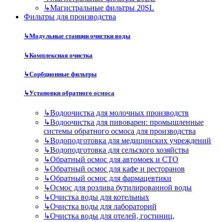
↳
Магистральные фильтры 20SL
Фильтры для производства
↳
Модульные станции очистки воды
↳
Комплексная очистка
↳
Сорбционные фильтры
↳
Установки обратного осмоса
↳
Водоочистка для молочных производств
↳
Водоочистка для пивоварен: промышленные
системы обратного осмоса для производства
↳
Водоподготовка для медицинских учреждений
↳
Водоподготовка для сельского хозяйства
↳
Обратный осмос для автомоек и СТО
↳
Обратный осмос для кафе и ресторанов
↳
Обратный осмос для фармацевтики
↳
Осмос для розлива бутилированной воды
↳
Очистка воды для котельных
↳
Очистка воды для лабораторий
↳
Очистка воды для отелей, гостиниц,