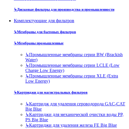
↳
Дисковые фильтры для производства и промышленности
Комплектующие для фильтров
↳
Мембраны для бытовых фильтров
↳
Мембраны промышленные
↳
Промышленные мембраны серии BW (Brackish
Water)
↳
Промышленные мембраны серии LCLE (Low
Charge Low Energy)
↳
Промышленные мембраны серии XLE (Extra
Low Energy)
↳
Картриджи для магистральных фильтров
↳
Картридж для удаления сероводорода GAC-CAT
Big Blue
↳
Картриджи для механической очистки воды PP,
PS Big Blue
↳
Картриджи для удаления железа FE Big Blue