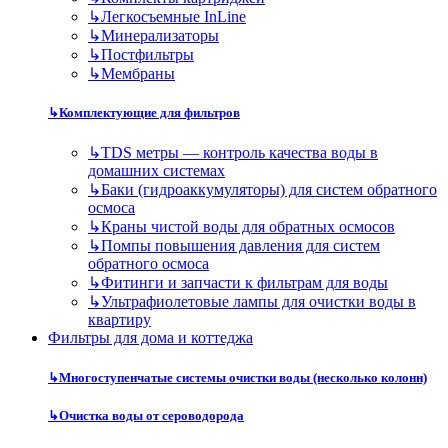
↳
Легкосъемные InLine
↳
Минерализаторы
↳
Постфильтры
↳
Мембраны
↳
Комплектующие для фильтров
↳
TDS метры — контроль качества воды в
домашних системах
↳
Баки (гидроаккумуляторы) для систем обратного
осмоса
↳
Краны чистой воды для обратных осмосов
↳
Помпы повышения давления для систем
обратного осмоса
↳
Фитинги и запчасти к фильтрам для воды
↳
Ультрафиолетовые лампы для очистки воды в
квартиру
Фильтры для дома и коттеджа
↳
Многоступенчатые системы очистки воды (несколько колонн)
↳
Очистка воды от сероводорода