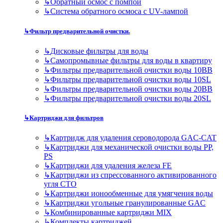
↳
Обратный осмос с помпой
↳
Система обратного осмоса с UV-лампой
↳
Фильтр предварительной очистки.
↳
Дисковые фильтры для воды
↳
Самопромывные фильтры для воды в квартиру
↳
Фильтры предварительной очистки воды 10BB
↳
Фильтры предварительной очистки воды 10SL
↳
Фильтры предварительной очистки воды 20BB
↳
Фильтры предварительной очистки воды 20SL
↳
Картриджи для фильтров
↳
Картридж для удаления сероводорода GAC-CAT
↳
Картриджи для механической очистки воды PP,
PS
↳
Картриджи для удаления железа FE
↳
Картриджи из спрессованного активированного
угля CTO
↳
Картриджи ионообменные для умягчения воды
↳
Картриджи угольные гранулированные GAC
↳
Комбинированные картриджи MIX
↳
Комплекты картриджей