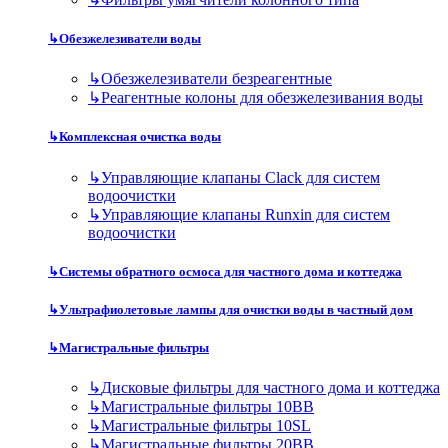
↳
Обезжелезиватели воды
↳
Обезжелезиватели безреагентные
↳
Реагентные колоны для обезжелезивания воды
↳
Комплексная очистка воды
↳
Управляющие клапаны Clack для систем
водоочистки
↳
Управляющие клапаны Runxin для систем
водоочистки
↳
Системы обратного осмоса для частного дома и коттеджа
↳
Ультрафиолетовые лампы для очистки воды в частный дом
↳
Магистральные фильтры
↳
Дисковые фильтры для частного дома и коттеджа
↳
Магистральные фильтры 10BB
↳
Магистральные фильтры 10SL
↳
Магистральные фильтры 20BB