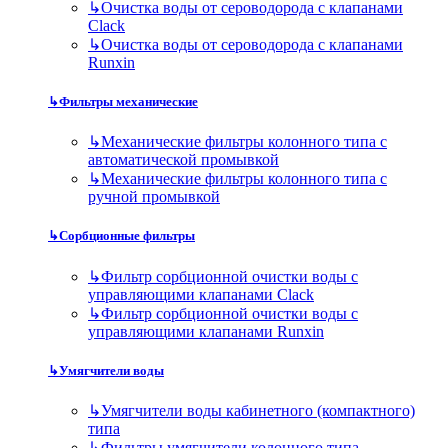
↳
Очистка воды от сероводорода с клапанами
Clack
↳
Очистка воды от сероводорода с клапанами
Runxin
↳
Фильтры механические
↳
Механические фильтры колонного типа с
автоматической промывкой
↳
Механические фильтры колонного типа с
ручной промывкой
↳
Сорбционные фильтры
↳
Фильтр сорбционной очистки воды с
управляющими клапанами Clack
↳
Фильтр сорбционной очистки воды с
управляющими клапанами Runxin
↳
Умягчители воды
↳
Умягчители воды кабинетного (компактного)
типа
↳
Фильтры умягчители колонного типа