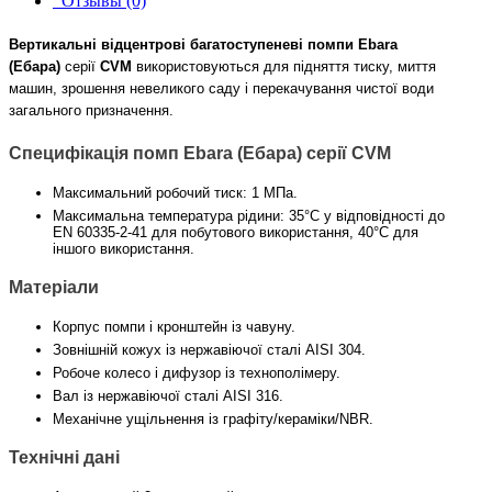
Отзывы (0)
Вертикальні відцентрові багатоступеневі помпи Ebara
(Ебара)
серії
CVM
використовуються для підняття тиску, миття
машин, зрошення невеликого саду і перекачування чистої води
загального призначення.
Специфікація помп Ebara (Ебара) серії CVM
Максимальний робочий тиск: 1 МПа.
Максимальна температура рідини: 35°С у відповідності до
EN 60335-2-41 для побутового використання, 40°С для
іншого використання.
Матеріали
Корпус помпи і кронштейн із чавуну.
Зовнішній кожух із нержавіючої сталі AISI 304.
Робоче колесо і дифузор із технополімеру.
Вал із нержавіючої сталі AISI 316.
Механічне ущільнення із графіту/кераміки/NBR.
Технічні дані