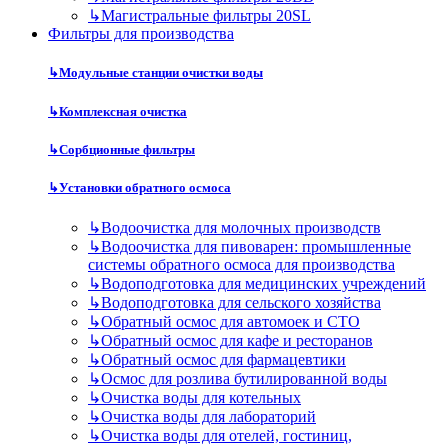
↳
Магистральные фильтры 20SL
Фильтры для производства
↳
Модульные станции очистки воды
↳
Комплексная очистка
↳
Сорбционные фильтры
↳
Установки обратного осмоса
↳
Водоочистка для молочных производств
↳
Водоочистка для пивоварен: промышленные
системы обратного осмоса для производства
↳
Водоподготовка для медицинских учреждений
↳
Водоподготовка для сельского хозяйства
↳
Обратный осмос для автомоек и СТО
↳
Обратный осмос для кафе и ресторанов
↳
Обратный осмос для фармацевтики
↳
Осмос для розлива бутилированной воды
↳
Очистка воды для котельных
↳
Очистка воды для лабораторий
↳
Очистка воды для отелей, гостиниц,