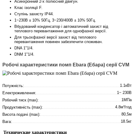
Асинхронний 2-х полюсний двигун.
Клас ізоляції F.
Ступінь захисту IP44.
1~230В ± 10% 50Гц, 3~230/400В ± 10% 50Гц.
Вбудований конденсатор і автоматичний захист від
теплового перевантаження для однофазної версії.
Для трьохфазної версії захист від теплового
перевантаження повинен забезпечити споживач.
DNA 1"1/4.
DNM 1"1/4.
Робочі характеристики помп Ebara (Ебара) серії CVM
1.1кВт
Потужність:
1~ 230В
Електроживлення:
1МПа
Робочий тиск (max):
4.8м³/год
Продуктивність (max):
80,5м
Висота подачі (max):
18.5кг
Вага:
Технические характеристики