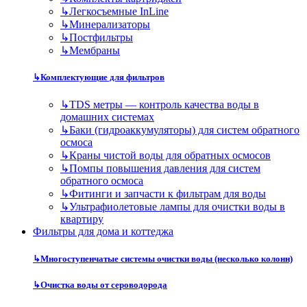
↳
Легкосъемные InLine
↳
Минерализаторы
↳
Постфильтры
↳
Мембраны
↳
Комплектующие для фильтров
↳
TDS метры — контроль качества воды в
домашних системах
↳
Баки (гидроаккумуляторы) для систем обратного
осмоса
↳
Краны чистой воды для обратных осмосов
↳
Помпы повышения давления для систем
обратного осмоса
↳
Фитинги и запчасти к фильтрам для воды
↳
Ультрафиолетовые лампы для очистки воды в
квартиру
Фильтры для дома и коттеджа
↳
Многоступенчатые системы очистки воды (несколько колонн)
↳
Очистка воды от сероводорода