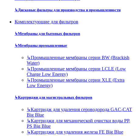
↳
Дисковые фильтры для производства и промышленности
Комплектующие для фильтров
↳
Мембраны для бытовых фильтров
↳
Мембраны промышленные
↳
Промышленные мембраны серии BW (Brackish
Water)
↳
Промышленные мембраны серии LCLE (Low
Charge Low Energy)
↳
Промышленные мембраны серии XLE (Extra
Low Energy)
↳
Картриджи для магистральных фильтров
↳
Картридж для удаления сероводорода GAC-CAT
Big Blue
↳
Картриджи для механической очистки воды PP,
PS Big Blue
↳
Картриджи для удаления железа FE Big Blue