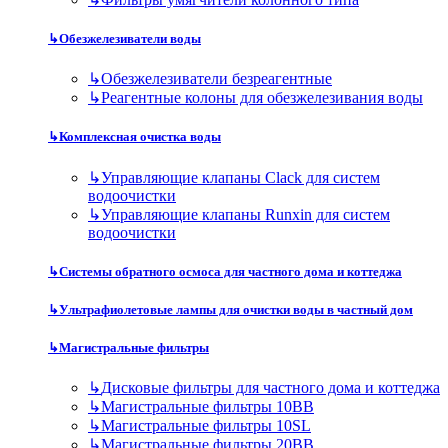
↳
Обезжелезиватели воды
↳
Обезжелезиватели безреагентные
↳
Реагентные колоны для обезжелезивания воды
↳
Комплексная очистка воды
↳
Управляющие клапаны Clack для систем
водоочистки
↳
Управляющие клапаны Runxin для систем
водоочистки
↳
Системы обратного осмоса для частного дома и коттеджа
↳
Ультрафиолетовые лампы для очистки воды в частный дом
↳
Магистральные фильтры
↳
Дисковые фильтры для частного дома и коттеджа
↳
Магистральные фильтры 10BB
↳
Магистральные фильтры 10SL
↳
Магистральные фильтры 20BB