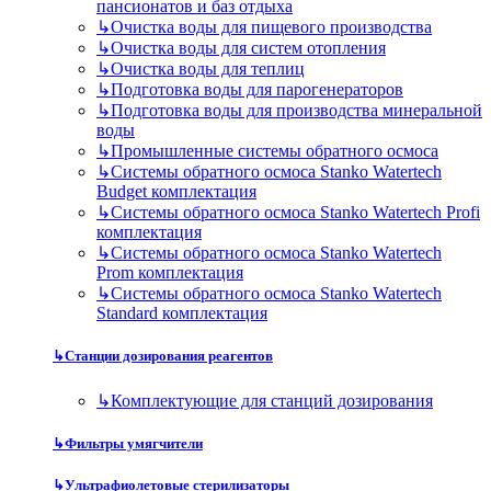
пансионатов и баз отдыха
↳
Очистка воды для пищевого производства
↳
Очистка воды для систем отопления
↳
Очистка воды для теплиц
↳
Подготовка воды для парогенераторов
↳
Подготовка воды для производства минеральной
воды
↳
Промышленные системы обратного осмоса
↳
Системы обратного осмоса Stanko Watertech
Budget комплектация
↳
Системы обратного осмоса Stanko Watertech Profi
комплектация
↳
Системы обратного осмоса Stanko Watertech
Prom комплектация
↳
Системы обратного осмоса Stanko Watertech
Standard комплектация
↳
Станции дозирования реагентов
↳
Комплектующие для станций дозирования
↳
Фильтры умягчители
↳
Ультрафиолетовые стерилизаторы