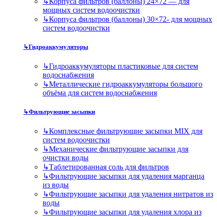
↳
Корпуса фильтров (баллоны) 24×72 — для
мощных систем водоочистки
↳
Корпуса фильтров (баллоны) 30×72- для мощных
систем водоочистки
↳
Гидроаккумуляторы
↳
Гидроаккумуляторы пластиковые для систем
водоснабжения
↳
Металлические гидроаккумуляторы большого
объёма для систем водоснабжения
↳
Фильтрующие засыпки
↳
Комплексные фильтрующие засыпки MIX для
систем водоочистки
↳
Механические фильтрующие засыпки для
очистки воды
↳
Таблетированная соль для фильтров
↳
Фильтрующие засыпки для удаления марганца
из воды
↳
Фильтрующие засыпки для удаления нитратов из
воды
↳
Фильтрующие засыпки для удаления хлора из