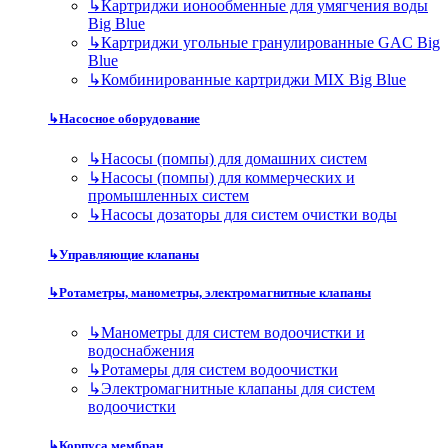
↳
Картриджи ионообменные для умягчения воды
Big Blue
↳
Картриджи угольные гранулированные GAC Big
Blue
↳
Комбинированные картриджи MIX Big Blue
↳
Насосное оборудование
↳
Насосы (помпы) для домашних систем
↳
Насосы (помпы) для коммерческих и
промышленных систем
↳
Насосы дозаторы для систем очистки воды
↳
Управляющие клапаны
↳
Ротаметры, манометры, электромагнитные клапаны
↳
Манометры для систем водоочистки и
водоснабжения
↳
Ротамеры для систем водоочистки
↳
Электромагнитные клапаны для систем
водоочистки
↳
Корпуса мембран