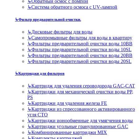
↳
Обратный осмос с помпой
↳
Система обратного осмоса с UV-лампой
↳
Фильтр предварительной очистки.
↳
Дисковые фильтры для воды
↳
Самопромывные фильтры для воды в квартиру
↳
Фильтры предварительной очистки воды 10BB
↳
Фильтры предварительной очистки воды 10SL
↳
Фильтры предварительной очистки воды 20BB
↳
Фильтры предварительной очистки воды 20SL
↳
Картриджи для фильтров
↳
Картридж для удаления сероводорода GAC-CAT
↳
Картриджи для механической очистки воды PP,
PS
↳
Картриджи для удаления железа FE
↳
Картриджи из спрессованного активированного
угля CTO
↳
Картриджи ионообменные для умягчения воды
↳
Картриджи угольные гранулированные GAC
↳
Комбинированные картриджи MIX
↳
Комплекты картриджей