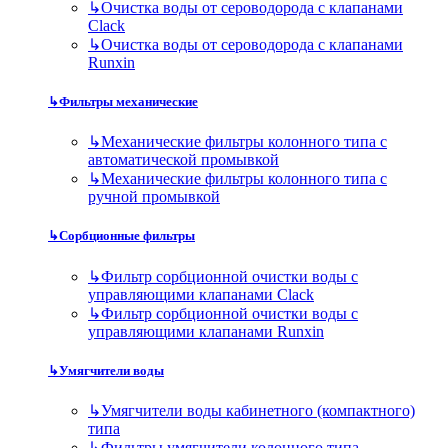
↳
Очистка воды от сероводорода с клапанами
Clack
↳
Очистка воды от сероводорода с клапанами
Runxin
↳
Фильтры механические
↳
Механические фильтры колонного типа с
автоматической промывкой
↳
Механические фильтры колонного типа с
ручной промывкой
↳
Сорбционные фильтры
↳
Фильтр сорбционной очистки воды с
управляющими клапанами Clack
↳
Фильтр сорбционной очистки воды с
управляющими клапанами Runxin
↳
Умягчители воды
↳
Умягчители воды кабинетного (компактного)
типа
↳
Фильтры умягчители колонного типа