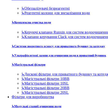
↳
Обеззалізувачі безреагентні
↳
Реагентні колони для знезалізання води
↳
Комплексна очистка води
↳
Керуючі клапани Runxin для систем водоочищенн
↳
Клапани керування Clack для систем водоочищен
↳
Системи зворотного осмосу для приватного будинку та котеджу
↳
Ультрафіолетові лампи для очищення води в приватний будинок
↳
Магістральні фільтри
↳
Дискові фільтри для приватного будинку та котед
↳
Магістральні фільтри 10BB
↳
Магістральні фільтри 10SL
↳
Магістральні фільтри 20BB
↳
Магістральні фільтри 20SL
Фільтри для виробництва
↳
Модульні станції очищення води