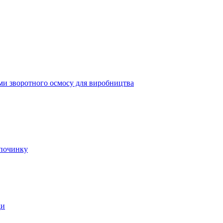
ми зворотного осмосу для виробництва
дпочинку
ди