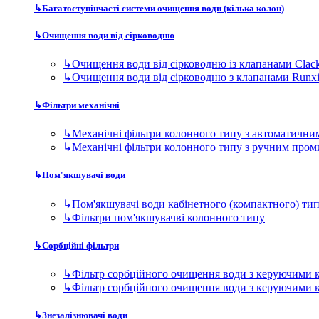
↳
Багатоступінчасті системи очищення води (кілька колон)
↳
Очищення води від сірководню
↳
Очищення води від сірководню із клапанами Clac
↳
Очищення води від сірководню з клапанами Runx
↳
Фільтри механічні
↳
Механічні фільтри колонного типу з автоматичн
↳
Механічні фільтри колонного типу з ручним про
↳
Пом'якшувачі води
↳
Пом'якшувачі води кабінетного (компактного) ти
↳
Фільтри пом'якшувачві колонного типу
↳
Сорбційні фільтри
↳
Фільтр сорбційного очищення води з керуючими 
↳
Фільтр сорбційного очищення води з керуючими 
↳
Знезалізнювачі води