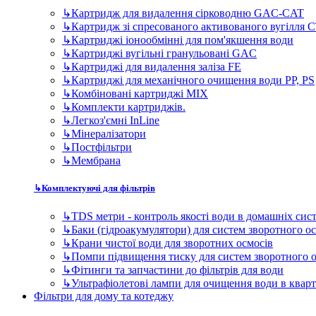
↳
Картридж для видалення сірководню GAC-CAT
↳
Картридж зі спресованого активованого вугілля 
↳
Картриджі іонообмінні для пом'якшення води
↳
Картриджі вугільні гранульовані GAC
↳
Картриджі для видалення заліза FE
↳
Картриджі для механічного очищення води PP, PS
↳
Комбіновані картриджі MIX
↳
Комплекти картриджів.
↳
Легкоз'ємні InLine
↳
Мінералізатори
↳
Постфільтри
↳
Мембрана
↳
Комплектуючі для фільтрів
↳
TDS метри - контроль якості води в домашніх сис
↳
Баки (гідроакумулятори) для систем зворотного о
↳
Крани чистої води для зворотних осмосів
↳
Помпи підвищення тиску для систем зворотного 
↳
Фітинги та запчастини до фільтрів для води
↳
Ультрафіолетові лампи для очищення води в квар
Фільтри для дому та котеджу