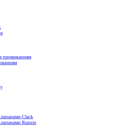
k
in
им промиванням
миванням
пу
клапанами Clack
клапанами Runxin