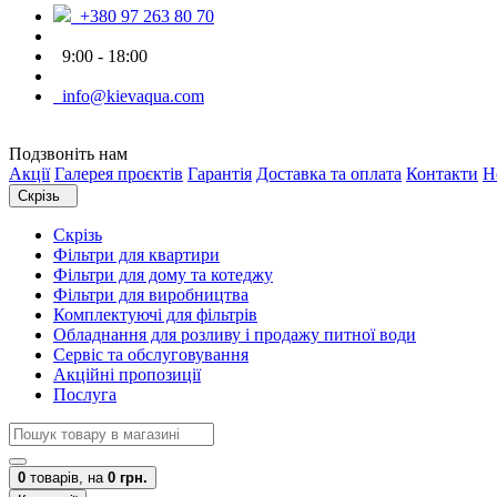
+380 97 263 80 70
9:00 - 18:00
info@kievaqua.com
Подзвоніть нам
Акції
Галерея проєктів
Гарантія
Доставка та оплата
Контакти
Н
Скрізь
Скрізь
Фільтри для квартири
Фільтри для дому та котеджу
Фільтри для виробництва
Комплектуючі для фільтрів
Обладнання для розливу і продажу питної води
Сервіс та обслуговування
Акційні пропозиції
Послуга
0
товарів,
на
0 грн.