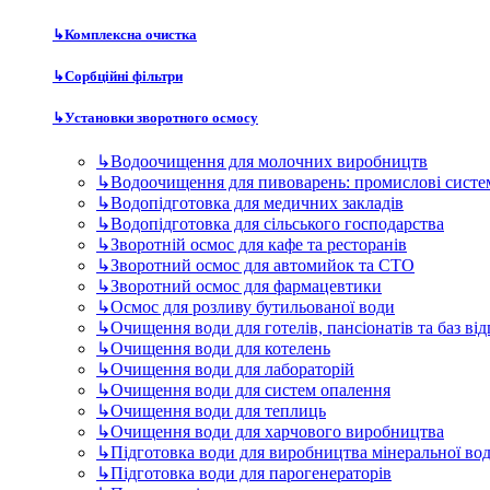
↳
Комплексна очистка
↳
Сорбційні фільтри
↳
Установки зворотного осмосу
↳
Водоочищення для молочних виробництв
↳
Водоочищення для пивоварень: промислові систе
↳
Водопідготовка для медичних закладів
↳
Водопідготовка для сільського господарства
↳
Зворотній осмос для кафе та ресторанів
↳
Зворотний осмос для автомийок та СТО
↳
Зворотний осмос для фармацевтики
↳
Осмос для розливу бутильованої води
↳
Очищення води для готелів, пансіонатів та баз ві
↳
Очищення води для котелень
↳
Очищення води для лабораторій
↳
Очищення води для систем опалення
↳
Очищення води для теплиць
↳
Очищення води для харчового виробництва
↳
Підготовка води для виробництва мінеральної во
↳
Підготовка води для парогенераторів