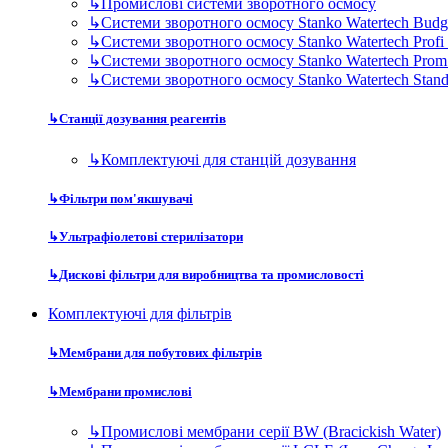
↳
Промислові системи зворотного осмосу
↳
Системи зворотного осмосу Stanko Watertech Budg
↳
Системи зворотного осмосу Stanko Watertech Profi
↳
Системи зворотного осмосу Stanko Watertech Prom
↳
Системи зворотного осмосу Stanko Watertech Stan
↳
Станції дозування реагентів
↳
Комплектуючі для станцій дозування
↳
Фільтри пом'якшувачі
↳
Ультрафіолетові стерилізатори
↳
Дискові фільтри для виробництва та промисловості
Комплектуючі для фільтрів
↳
Мембрани для побутових фільтрів
↳
Мембрани промислові
↳
Промислові мембрани серії BW (Bracickish Water)