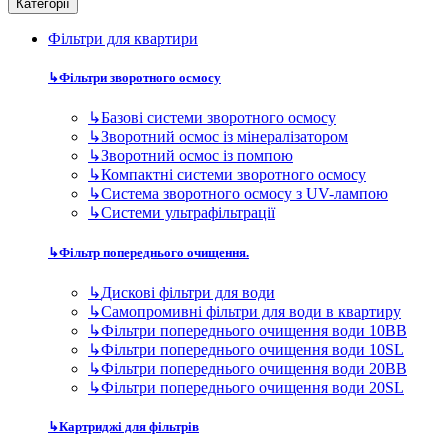
Категорії
Фільтри для квартири
↳
Фільтри зворотного осмосу
↳
Базові системи зворотного осмосу
↳
Зворотний осмос із мінералізатором
↳
Зворотний осмос із помпою
↳
Компактні системи зворотного осмосу
↳
Система зворотного осмосу з UV-лампою
↳
Системи ультрафільтрації
↳
Фільтр попереднього очищення.
↳
Дискові фільтри для води
↳
Самопромивні фільтри для води в квартиру
↳
Фільтри попереднього очищення води 10BB
↳
Фільтри попереднього очищення води 10SL
↳
Фільтри попереднього очищення води 20BB
↳
Фільтри попереднього очищення води 20SL
↳
Картриджі для фільтрів