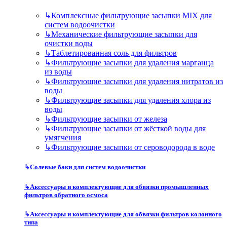
↳
Комплексные фильтрующие засыпки MIX для
систем водоочистки
↳
Механические фильтрующие засыпки для
очистки воды
↳
Таблетированная соль для фильтров
↳
Фильтрующие засыпки для удаления марганца
из воды
↳
Фильтрующие засыпки для удаления нитратов из
воды
↳
Фильтрующие засыпки для удаления хлора из
воды
↳
Фильтрующие засыпки от железа
↳
Фильтрующие засыпки от жёсткой воды для
умягчения
↳
Фильтрующие засыпки от сероводорода в воде
↳
Солевые баки для систем водоочистки
↳
Аксессуары и комплектующие для обвязки промышленных
фильтров обратного осмоса
↳
Аксессуары и комплектующие для обвязки фильтров колонного
типа