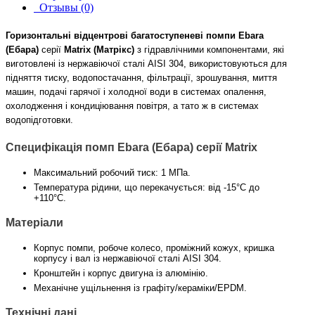
Отзывы (0)
Горизонтальні відцентрові багатоступеневі помпи Ebara
(Ебара)
серії
Matrix (Матрікс)
з гідравлічними компонентами, які
виготовлені із нержавіючої сталі AISI 304, використовуються для
підняття тиску, водопостачання, фільтрації, зрошування, миття
машин, подачі гарячої і холодної води в системах опалення,
охолодження і кондиціювання повітря, а тато ж в системах
водопідготовки.
Специфікація помп Ebara (Ебара) серії Matrix
Максимальний робочий тиск: 1 МПа.
Температура рідини, що перекачується: від -15°С до
+110°С.
Матеріали
Корпус помпи, робоче колесо, проміжний кожух, кришка
корпусу і вал із нержавіючої сталі AISI 304.
Кронштейн і корпус двигуна із алюмінію.
Механічне ущільнення із графіту/кераміки/EPDM.
Технічні дані