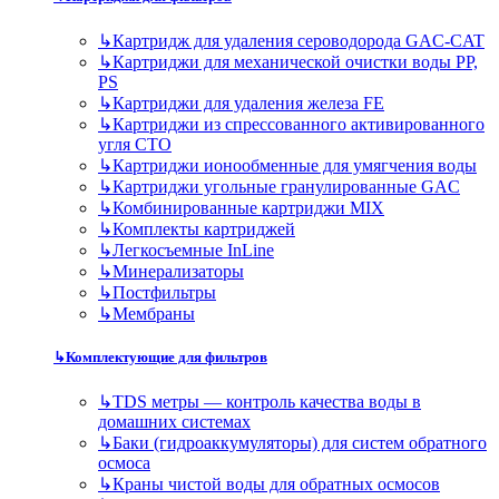
↳
Картридж для удаления сероводорода GAC-CAT
↳
Картриджи для механической очистки воды PP,
PS
↳
Картриджи для удаления железа FE
↳
Картриджи из спрессованного активированного
угля CTO
↳
Картриджи ионообменные для умягчения воды
↳
Картриджи угольные гранулированные GAC
↳
Комбинированные картриджи MIX
↳
Комплекты картриджей
↳
Легкосъемные InLine
↳
Минерализаторы
↳
Постфильтры
↳
Мембраны
↳
Комплектующие для фильтров
↳
TDS метры — контроль качества воды в
домашних системах
↳
Баки (гидроаккумуляторы) для систем обратного
осмоса
↳
Краны чистой воды для обратных осмосов