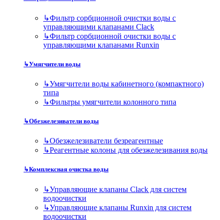
↳
Фильтр сорбционной очистки воды с
управляющими клапанами Clack
↳
Фильтр сорбционной очистки воды с
управляющими клапанами Runxin
↳
Умягчители воды
↳
Умягчители воды кабинетного (компактного)
типа
↳
Фильтры умягчители колонного типа
↳
Обезжелезиватели воды
↳
Обезжелезиватели безреагентные
↳
Реагентные колоны для обезжелезивания воды
↳
Комплексная очистка воды
↳
Управляющие клапаны Clack для систем
водоочистки
↳
Управляющие клапаны Runxin для систем
водоочистки