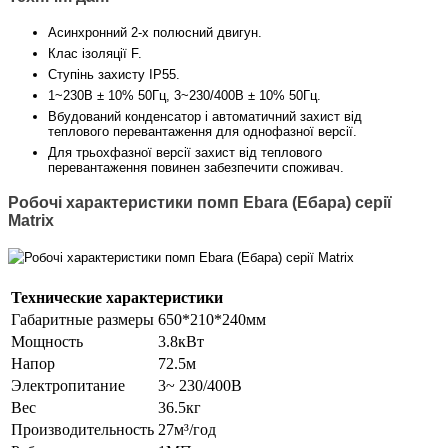
Асинхронний 2-х полюсний двигун.
Клас ізоляції F.
Ступінь захисту IP55.
1~230В ± 10% 50Гц, 3~230/400В ± 10% 50Гц.
Вбудований конденсатор і автоматичний захист від
теплового перевантаження для однофазної версії.
Для трьохфазної версії захист від теплового
перевантаження повинен забезпечити споживач.
Робочі характеристики помп Ebara (Ебара) серії
Matrix
Технические характеристики
Габаритные размеры
650*210*240мм
Мощность
3.8кВт
Напор
72.5м
Электропитание
3~ 230/400В
Вес
36.5кг
Производительность
27м³/год