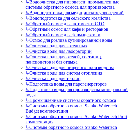
↳
Водоочистка для пивоварен: промышленные
системы обратного осмоса для производства
↳
Водоподготовка для медицинских учреждений
↳
Водоподготовка для сельского хозяйства
↳
Обратный осмос для автомоек и СТО
↳
Обратный осмос для кафе и ресторанов
↳
Обратный осмос для фармацевтики
↳
Осмос для розлива бутилированной воды
↳
Очистка воды для котельных
↳
Очистка воды для лабораторий
↳
Очистка воды для отелей, гостиниц,
пансионатов и баз отдыха
↳
Очистка воды для пищевого производства
↳
Очистка воды для систем отопления
↳
Очистка воды для теплиц
↳
Подготовка воды для парогенераторов
↳
Подготовка воды для производства минеральной
воды
↳
Промышленные системы обратного осмоса
↳
Системы обратного осмоса Stanko Watertech
Budget комплектация
↳
Системы обратного осмоса Stanko Watertech Profi
комплектация
↳
Системы обратного осмоса Stanko Watertech