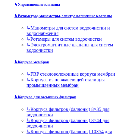
↳
Управляющие клапаны
↳
Ротаметры, манометры, электромагнитные клапаны
↳
Манометры для систем водоочистки и
водоснабжения
↳
Ротамеры для систем водоочистки
↳
Электромагнитные клапаны для систем
водоочистки
↳
Корпуса мембран
↳
FRP стекловолоконные корпуса мембран
↳
Корпуса из нержавеющей стали для
промышленных мембран
↳
Корпуса для засыпных фильтров
↳
Корпуса фильтров (баллоны) 8×35 для
водоочистки
↳
Корпуса фильтров (баллоны) 8×44 для
водоочистки
↳
Корпуса фильтров (баллоны) 10×54 для