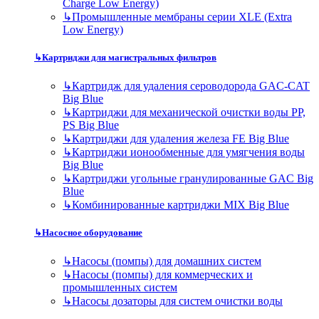
Charge Low Energy)
↳
Промышленные мембраны серии XLE (Extra
Low Energy)
↳
Картриджи для магистральных фильтров
↳
Картридж для удаления сероводорода GAC-CAT
Big Blue
↳
Картриджи для механической очистки воды PP,
PS Big Blue
↳
Картриджи для удаления железа FE Big Blue
↳
Картриджи ионообменные для умягчения воды
Big Blue
↳
Картриджи угольные гранулированные GAC Big
Blue
↳
Комбинированные картриджи MIX Big Blue
↳
Насосное оборудование
↳
Насосы (помпы) для домашних систем
↳
Насосы (помпы) для коммерческих и
промышленных систем
↳
Насосы дозаторы для систем очистки воды