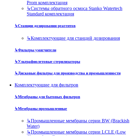
Prom комплектация
↳
Системы обратного осмоса Stanko Watertech
Standard комплектация
↳
Станции дозирования реагентов
↳
Комплектующие для станций дозирования
↳
Фильтры умягчители
↳
Ультрафиолетовые стерилизаторы
↳
Дисковые фильтры для производства и промышленности
Комплектующие для фильтров
↳
Мембраны для бытовых фильтров
↳
Мембраны промышленные
↳
Промышленные мембраны серии BW (Brackish
Water)
↳
Промышленные мембраны серии LCLE (Low