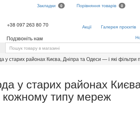
Закладки
Порівняння товарів
0
0
+38 097 263 80 70
Акції
Галерея проєктів
Н
Подзвоніть нам
ь
да у старих районах Києва, Дніпра та Одеси — і які фільтри
ода у старих районах Києв
ні кожному типу мереж