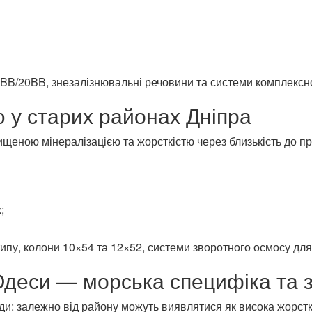
0BB/20BB, знезалізнювальні речовини та системи комплексн
 у старих районах Дніпра
щеною мінералізацією та жорсткістю через близькість до п
;
ипу, колони 10×54 та 12×52, системи зворотного осмосу для
Одеси — морська специфіка та 
и: залежно від району можуть виявлятися як висока жорсткіст