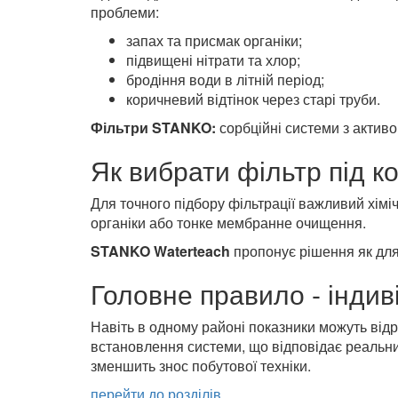
проблеми:
запах та присмак органіки;
підвищені нітрати та хлор;
бродіння води в літній період;
коричневий відтінок через старі труби.
Фільтри STANKO:
сорбційні системи з активов
Як вибрати фільтр під к
Для точного підбору фільтрації важливий хімі
органіки або тонке мембранне очищення.
STANKO Waterteach
пропонує рішення як для 
Головне правило - індив
Навіть в одному районі показники можуть відрі
встановлення системи, що відповідає реальн
зменшить знос побутової техніки.
перейти до розділів