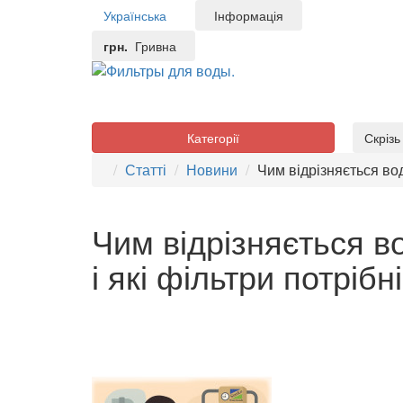
Українська
Інформація
грн.
Гривна
Категорії
Скріз
Статті
Новини
Чим відрізняється во
Чим відрізняється в
і які фільтри потріб