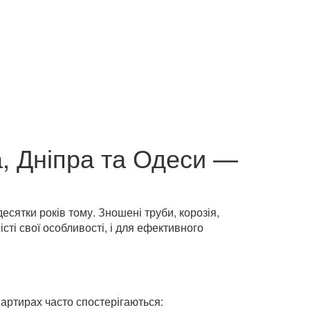
а, Дніпра та Одеси —
сятки років тому. Зношені труби, корозія,
сті свої особливості, і для ефективного
квартирах часто спостерігаються: