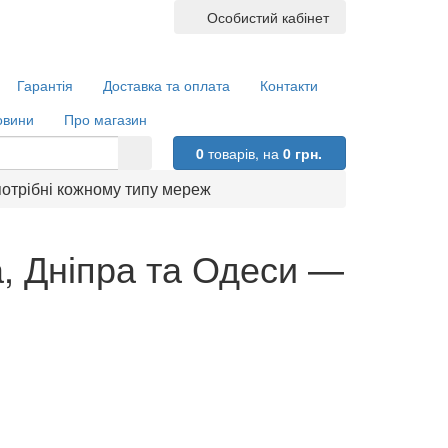
Особистий кабінет
Гарантія
Доставка та оплата
Контакти
овини
Про магазин
0
товарів,
на
0 грн.
 потрібні кожному типу мереж
а, Дніпра та Одеси —