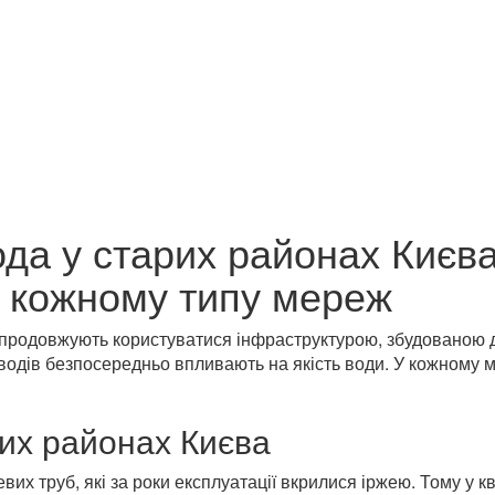
ода у старих районах Києв
ні кожному типу мереж
 продовжують користуватися інфраструктурою, збудованою де
водів безпосередньо впливають на якість води. У кожному мі
рих районах Києва
евих труб, які за роки експлуатації вкрилися іржею. Тому у 