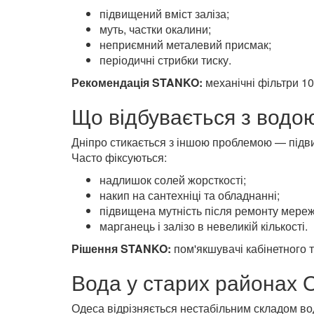
підвищений вміст заліза;
муть, частки окалини;
неприємний металевий присмак;
періодичні стрибки тиску.
Рекомендація STANKO:
механічні фільтри 1
Що відбувається з водою
Дніпро стикається з іншою проблемою — підви
Часто фіксуються:
надлишок солей жорсткості;
накип на сантехніці та обладнанні;
підвищена мутність після ремонту мереж
марганець і залізо в невеликій кількості.
Рішення STANKO:
пом'якшувачі кабінетного т
Вода у старих районах 
Одеса відрізняється нестабільним складом вод