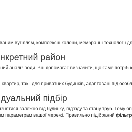
аним вугіллям, комплексні колони, мембранні технології для 
онкретний район
чний аналіз води. Він допомагає визначити, що саме потріб
квартир, так і для приватних будинків, адаптовані під особ
ідуальний підбір
знятися залежно від будинку, під'їзду та стану труб. Тому о
им параметрам вашої мережі. Правильно підібраний
фільтр