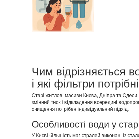
Чим відрізняється в
і які фільтри потріб
Старі житлові масиви Києва, Дніпра та Одеси
змінний тиск і відкладення всередині водопро
очищення потрібен індивідуальний підхід.
Особливості води у ста
У Києві більшість магістралей виконані із стал