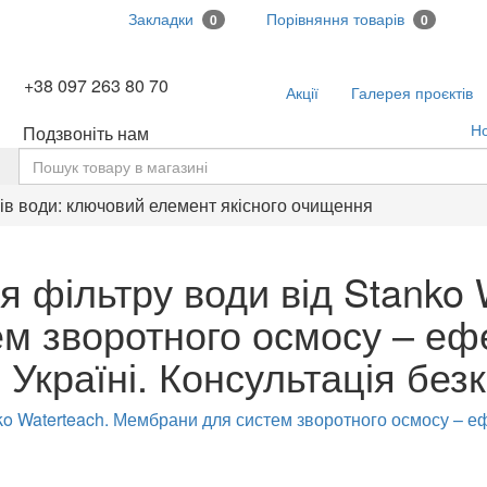
Закладки
Порівняння товарів
0
0
+38 097 263 80 70
Акції
Галерея проєктів
Н
Подзвоніть нам
ь
ів води: ключовий елемент якісного очищення
 фільтру води від Stanko 
м зворотного осмосу – еф
 Україні. Консультація без