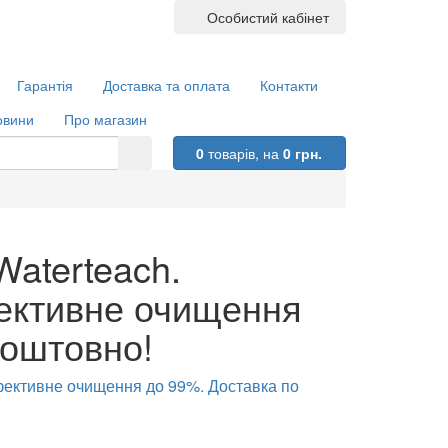
Особистий кабінет
Гарантія
Доставка та оплата
Контакти
овини
Про магазин
0
товарів,
на
0 грн.
Waterteach.
ективне очищення
коштовно!