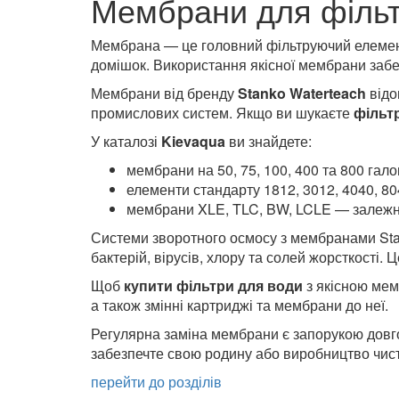
Мембрани для фільтр
Мембрана — це головний фільтруючий елемент
домішок. Використання якісної мембрани забез
Мембрани від бренду
Stanko Waterteach
відо
промислових систем. Якщо ви шукаєте
фільт
У каталозі
Kievaqua
ви знайдете:
мембрани на 50, 75, 100, 400 та 800 гало
елементи стандарту 1812, 3012, 4040, 80
мембрани XLE, TLC, BW, LCLE — залежно
Системи зворотного осмосу з мембранами Stan
бактерій, вірусів, хлору та солей жорсткості.
Щоб
купити фільтри для води
з якісною ме
а також змінні картриджі та мембрани до неї.
Регулярна заміна мембрани є запорукою довго
забезпечте свою родину або виробництво чис
перейти до розділів