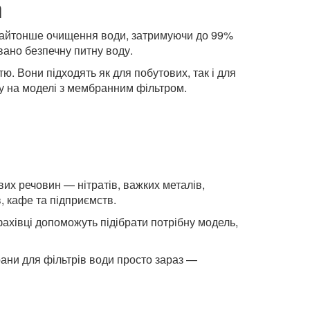
h
 найтонше очищення води, затримуючи до 99%
вано безпечну питну воду.
ю. Вони підходять як для побутових, так і для
у на моделі з мембранним фільтром.
их речовин — нітратів, важких металів,
в, кафе та підприємств.
фахівці допоможуть підібрати потрібну модель,
ани для фільтрів води просто зараз —