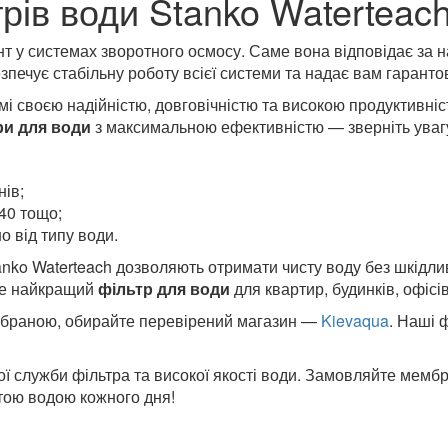
ів води Stanko Waterteac
 у системах зворотного осмосу. Саме вона відповідає за
печує стабільну роботу всієї системи та надає вам гаранто
мі своєю надійністю, довговічністю та високою продуктивніст
ри для води
з максимальною ефективністю — зверніть уваг
нів;
40 тощо;
 від типу води.
ko Waterteach дозволяють отримати чисту воду без шкідлив
 Це найкращий
фільтр для води
для квартир, будинків, офісі
мбраною, обирайте перевірений магазин —
Kievaqua
. Наші 
ї служби фільтра та високої якості води. Замовляйте мембр
тою водою кожного дня!