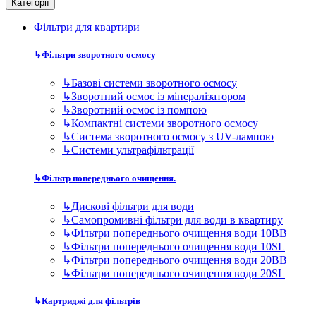
Категорії
Фільтри для квартири
↳
Фільтри зворотного осмосу
↳
Базові системи зворотного осмосу
↳
Зворотний осмос із мінералізатором
↳
Зворотний осмос із помпою
↳
Компактні системи зворотного осмосу
↳
Система зворотного осмосу з UV-лампою
↳
Системи ультрафільтрації
↳
Фільтр попереднього очищення.
↳
Дискові фільтри для води
↳
Самопромивні фільтри для води в квартиру
↳
Фільтри попереднього очищення води 10BB
↳
Фільтри попереднього очищення води 10SL
↳
Фільтри попереднього очищення води 20BB
↳
Фільтри попереднього очищення води 20SL
↳
Картриджі для фільтрів