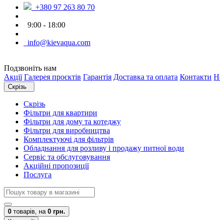
+380 97 263 80 70
9:00 - 18:00
info@kievaqua.com
Подзвоніть нам
Акції
Галерея проєктів
Гарантія
Доставка та оплата
Контакти
Н
Скрізь
Скрізь
Фільтри для квартири
Фільтри для дому та котеджу
Фільтри для виробництва
Комплектуючі для фільтрів
Обладнання для розливу і продажу питної води
Сервіс та обслуговування
Акційні пропозиції
Послуга
0
товарів,
на
0 грн.