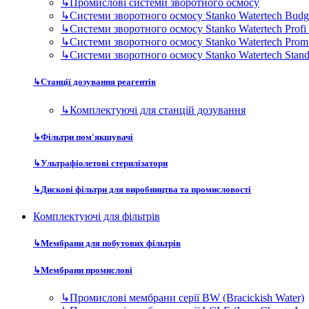
↳
Промислові системи зворотного осмосу
↳
Системи зворотного осмосу Stanko Watertech Budg
↳
Системи зворотного осмосу Stanko Watertech Profi
↳
Системи зворотного осмосу Stanko Watertech Prom
↳
Системи зворотного осмосу Stanko Watertech Stan
↳
Станції дозування реагентів
↳
Комплектуючі для станцій дозування
↳
Фільтри пом'якшувачі
↳
Ультрафіолетові стерилізатори
↳
Дискові фільтри для виробництва та промисловості
Комплектуючі для фільтрів
↳
Мембрани для побутових фільтрів
↳
Мембрани промислові
↳
Промислові мембрани серії BW (Bracickish Water)