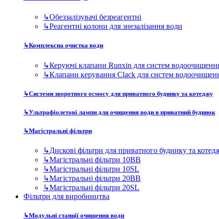
↳
Обеззалізувачі безреагентні
↳
Реагентні колони для знезалізання води
↳
Комплексна очистка води
↳
Керуючі клапани Runxin для систем водоочищенн
↳
Клапани керування Clack для систем водоочищен
↳
Системи зворотного осмосу для приватного будинку та котеджу
↳
Ультрафіолетові лампи для очищення води в приватний будинок
↳
Магістральні фільтри
↳
Дискові фільтри для приватного будинку та котед
↳
Магістральні фільтри 10BB
↳
Магістральні фільтри 10SL
↳
Магістральні фільтри 20BB
↳
Магістральні фільтри 20SL
Фільтри для виробництва
↳
Модульні станції очищення води