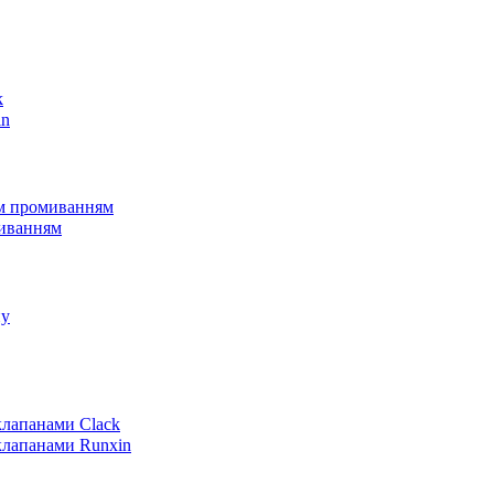
k
in
им промиванням
миванням
пу
клапанами Clack
клапанами Runxin