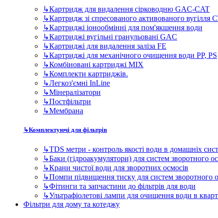
↳
Картридж для видалення сірководню GAC-CAT
↳
Картридж зі спресованого активованого вугілля 
↳
Картриджі іонообмінні для пом'якшення води
↳
Картриджі вугільні гранульовані GAC
↳
Картриджі для видалення заліза FE
↳
Картриджі для механічного очищення води PP, PS
↳
Комбіновані картриджі MIX
↳
Комплекти картриджів.
↳
Легкоз'ємні InLine
↳
Мінералізатори
↳
Постфільтри
↳
Мембрана
↳
Комплектуючі для фільтрів
↳
TDS метри - контроль якості води в домашніх сис
↳
Баки (гідроакумулятори) для систем зворотного о
↳
Крани чистої води для зворотних осмосів
↳
Помпи підвищення тиску для систем зворотного 
↳
Фітинги та запчастини до фільтрів для води
↳
Ультрафіолетові лампи для очищення води в квар
Фільтри для дому та котеджу