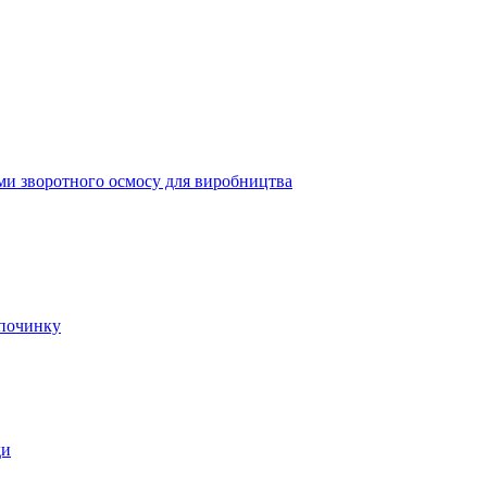
ми зворотного осмосу для виробництва
дпочинку
ди