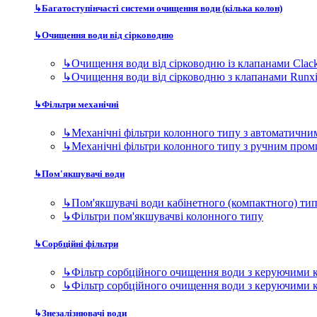
↳
Багатоступінчасті системи очищення води (кілька колон)
↳
Очищення води від сірководню
↳
Очищення води від сірководню із клапанами Clac
↳
Очищення води від сірководню з клапанами Runx
↳
Фільтри механічні
↳
Механічні фільтри колонного типу з автоматичн
↳
Механічні фільтри колонного типу з ручним про
↳
Пом'якшувачі води
↳
Пом'якшувачі води кабінетного (компактного) ти
↳
Фільтри пом'якшувачві колонного типу
↳
Сорбційні фільтри
↳
Фільтр сорбційного очищення води з керуючими 
↳
Фільтр сорбційного очищення води з керуючими 
↳
Знезалізнювачі води