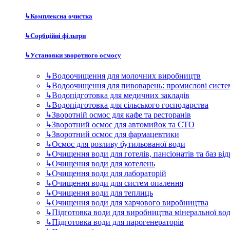
↳
Комплексна очистка
↳
Сорбційні фільтри
↳
Установки зворотного осмосу
↳
Водоочищення для молочних виробництв
↳
Водоочищення для пивоварень: промислові систе
↳
Водопідготовка для медичних закладів
↳
Водопідготовка для сільського господарства
↳
Зворотній осмос для кафе та ресторанів
↳
Зворотний осмос для автомийок та СТО
↳
Зворотний осмос для фармацевтики
↳
Осмос для розливу бутильованої води
↳
Очищення води для готелів, пансіонатів та баз ві
↳
Очищення води для котелень
↳
Очищення води для лабораторій
↳
Очищення води для систем опалення
↳
Очищення води для теплиць
↳
Очищення води для харчового виробництва
↳
Підготовка води для виробництва мінеральної во
↳
Підготовка води для парогенераторів