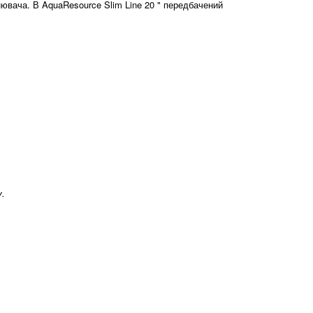
ьнювача. В
AquaResource
Slim
Line 20 " передбачений
у.