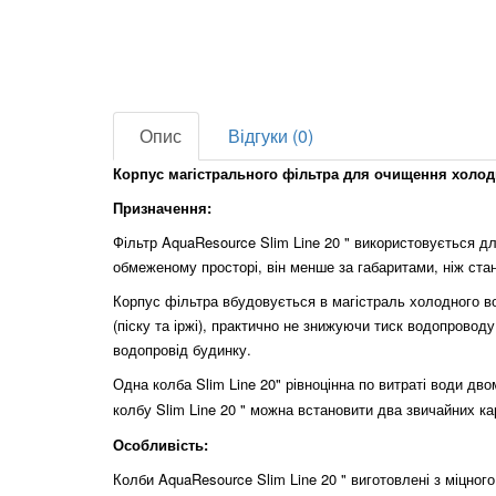
Опис
Відгуки (0)
Корпус магістрального фільтра для очищення холо
Призначення:
Фільтр AquaResource
Slim
Line 20 " використовується д
обмеженому просторі, він менше за габаритами, ніж стан
Корпус фільтра вбудовується в магістраль холодного в
(піску та іржі), практично не знижуючи тиск водопрово
водопровід будинку.
Одна колба
Slim
Line 20"
рівноцінна по витраті води дв
колбу
Slim
Line 20 " можна встановити два звичайних к
Особливість:
Колби AquaResource
Slim
Line 20 " виготовлені з міцног