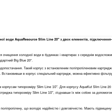
дної води
AquaResource
Slim
Line 20"
з двох елементів,
підключення-
ля очищення холодної води в будинках і квартирах з середнім водоспож
дартний Big Blue 20".
одопостачання. Такий корпус з встановленим поліпропіленовим картридже
ду. Встановивши в корпус спеціальний картридж, можна ефективно фільтр
ом корпусам типорозміру
.
Для корпусу AquaKut
Slim
Line 20
Slim Line 10"
артриджа типорозміру
, з'єднавши їх між собою за допомого
Slim Line 10"
о поліпропілену, що володіє надійністю і довговічністю. Мають підвищену