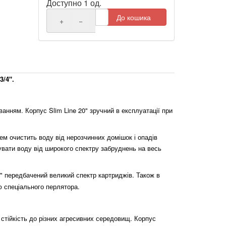
Доступно 1 од.
До кошика
+
−
3/4"
.
иванням. Корпус
Slim
Line 20"
зручний в експлуатації при
м очистить воду від нерозчинних домішок і опадів
увати воду від широкого спектру забруднень на весь
 " передбачений великий спектр картриджів. Також в
ю спеціального перлятора.
 стійкість до різних агресивних середовищ. Корпус