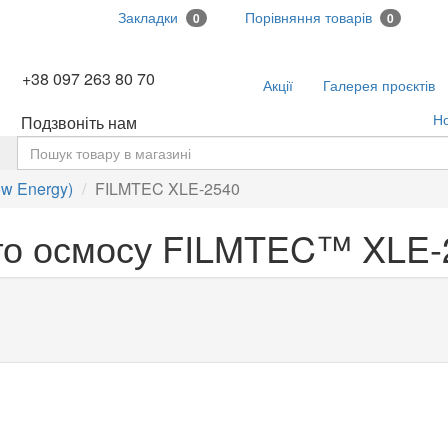
Закладки
Порівняння товарів
0
0
+38 097 263 80 70
Акції
Галерея проєктів
Н
Подзвоніть нам
ь
ow Energy)
FILMTEC XLE-2540
го осмосу FILMTEC™ XLE-