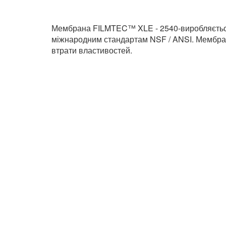
Мембрана
FILMTEC™ XLE - 2540-виробляється в
міжнародним стандартам NSF / ANSI. Мембранн
втрати властивостей.
Рекомендовані товари
Stanko Waterteach RO 150 LPH 2540
59 640 грн.