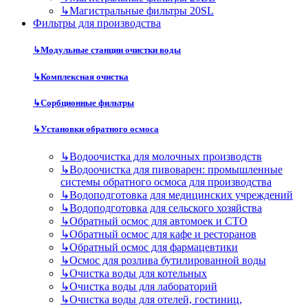
↳
Магистральные фильтры 20SL
Фильтры для производства
↳
Модульные станции очистки воды
↳
Комплексная очистка
↳
Сорбционные фильтры
↳
Установки обратного осмоса
↳
Водоочистка для молочных производств
↳
Водоочистка для пивоварен: промышленные
системы обратного осмоса для производства
↳
Водоподготовка для медицинских учреждений
↳
Водоподготовка для сельского хозяйства
↳
Обратный осмос для автомоек и СТО
↳
Обратный осмос для кафе и ресторанов
↳
Обратный осмос для фармацевтики
↳
Осмос для розлива бутилированной воды
↳
Очистка воды для котельных
↳
Очистка воды для лабораторий
↳
Очистка воды для отелей, гостиниц,