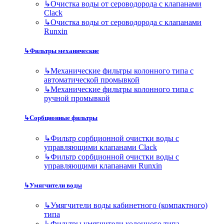
↳
Очистка воды от сероводорода с клапанами
Clack
↳
Очистка воды от сероводорода с клапанами
Runxin
↳
Фильтры механические
↳
Механические фильтры колонного типа с
автоматической промывкой
↳
Механические фильтры колонного типа с
ручной промывкой
↳
Сорбционные фильтры
↳
Фильтр сорбционной очистки воды с
управляющими клапанами Clack
↳
Фильтр сорбционной очистки воды с
управляющими клапанами Runxin
↳
Умягчители воды
↳
Умягчители воды кабинетного (компактного)
типа
↳
Фильтры умягчители колонного типа