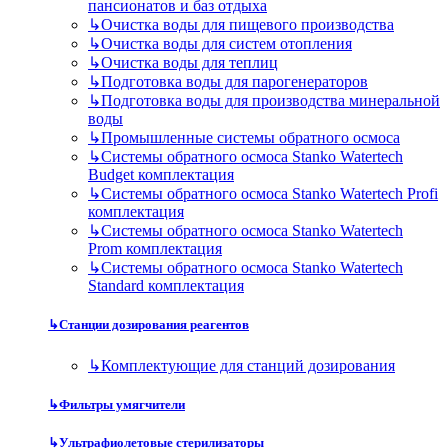
пансионатов и баз отдыха
↳
Очистка воды для пищевого производства
↳
Очистка воды для систем отопления
↳
Очистка воды для теплиц
↳
Подготовка воды для парогенераторов
↳
Подготовка воды для производства минеральной
воды
↳
Промышленные системы обратного осмоса
↳
Системы обратного осмоса Stanko Watertech
Budget комплектация
↳
Системы обратного осмоса Stanko Watertech Profi
комплектация
↳
Системы обратного осмоса Stanko Watertech
Prom комплектация
↳
Системы обратного осмоса Stanko Watertech
Standard комплектация
↳
Станции дозирования реагентов
↳
Комплектующие для станций дозирования
↳
Фильтры умягчители
↳
Ультрафиолетовые стерилизаторы