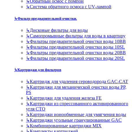
↳
Обратный осмос с помпой
↳
Система обратного осмоса с UV-лампой
↳
Фильтр предварительной очистки.
↳
Дисковые фильтры для воды
↳
Самопромывные фильтры для воды в квартиру
↳
Фильтры предварительной очистки воды 10BB
↳
Фильтры предварительной очистки воды 10SL
↳
Фильтры предварительной очистки воды 20BB
↳
Фильтры предварительной очистки воды 20SL
↳
Картриджи для фильтров
↳
Картридж для удаления сероводорода GAC-CAT
↳
Картриджи для механической очистки воды PP,
PS
↳
Картриджи для удаления железа FE
↳
Картриджи из спрессованного активированного
угля CTO
↳
Картриджи ионообменные для умягчения воды
↳
Картриджи угольные гранулированные GAC
↳
Комбинированные картриджи MIX
↳
Комплекты картриджей