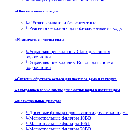
↳
Обезжелезиватели воды
↳
Обезжелезиватели безреагентные
↳
Реагентные колоны для обезжелезивания воды
↳
Комплексная очистка воды
↳
Управляющие клапаны Clack для систем
водоочистки
↳
Управляющие клапаны Runxin для систем
водоочистки
↳
Системы обратного осмоса для частного дома и коттеджа
↳
Ультрафиолетовые лампы для очистки воды в частный дом
↳
Магистральные фильтры
↳
Дисковые фильтры для частного дома и коттеджа
↳
Магистральные фильтры 10BB
↳
Магистральные фильтры 10SL
↳
Магистральные фильтры 20BB