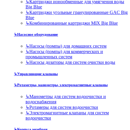
↳
Картриджи ионообменные для умягчения воды
Big Blue
↳
Картриджи угольные гранулированные GAC Big
Blue
↳
Комбинированные картриджи MIX Big Blue
↳
Насосное оборудование
↳
Насосы (помпы) для домашних систем
↳
Насосы (помпы) для коммерческих и
промышленных систем
↳
Насосы дозаторы для систем очистки воды
↳
Управляющие клапаны
↳
Ротаметры, манометры, электромагнитные клапаны
↳
Манометры для систем водоочистки и
водоснабжения
↳
Ротамеры для систем водоочистки
↳
Электромагнитные клапаны для систем
водоочистки
↳
Корпуса мембран