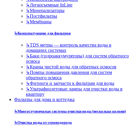
↳
Легкосъемные InLine
↳
Минерализаторы
↳
Постфильтры
↳
Мембраны
↳
Комплектующие для фильтров
↳
TDS метры — контроль качества воды в
домашних системах
↳
Баки (гидроаккумуляторы) для систем обратного
осмоса
↳
Краны чистой воды для обратных осмосов
↳
Помпы повышения давления для систем
обратного осмоса
↳
Фитинги и запчасти к фильтрам для воды
↳
Ультрафиолетовые лампы для очистки воды в
квартиру
Фильтры для дома и коттеджа
↳
Многоступенчатые системы очистки воды (несколько колонн)
↳
Очистка воды от сероводорода