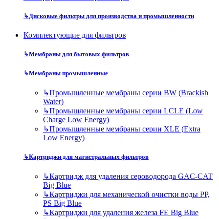
↳
Дисковые фильтры для производства и промышленности
Комплектующие для фильтров
↳
Мембраны для бытовых фильтров
↳
Мембраны промышленные
↳
Промышленные мембраны серии BW (Brackish
Water)
↳
Промышленные мембраны серии LCLE (Low
Charge Low Energy)
↳
Промышленные мембраны серии XLE (Extra
Low Energy)
↳
Картриджи для магистральных фильтров
↳
Картридж для удаления сероводорода GAC-CAT
Big Blue
↳
Картриджи для механической очистки воды PP,
PS Big Blue
↳
Картриджи для удаления железа FE Big Blue