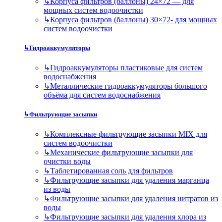
↳
Корпуса фильтров (баллоны) 24×72 — для
мощных систем водоочистки
↳
Корпуса фильтров (баллоны) 30×72- для мощных
систем водоочистки
↳
Гидроаккумуляторы
↳
Гидроаккумуляторы пластиковые для систем
водоснабжения
↳
Металлические гидроаккумуляторы большого
объёма для систем водоснабжения
↳
Фильтрующие засыпки
↳
Комплексные фильтрующие засыпки MIX для
систем водоочистки
↳
Механические фильтрующие засыпки для
очистки воды
↳
Таблетированная соль для фильтров
↳
Фильтрующие засыпки для удаления марганца
из воды
↳
Фильтрующие засыпки для удаления нитратов из
воды
↳
Фильтрующие засыпки для удаления хлора из