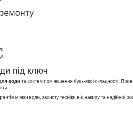
 ремонту
я;
и.
ди під ключ
для води
та систем пом'якшення будь-якої складності. Пров
оти.
антія м'якої води, захисту техніки від накипу та надійної 