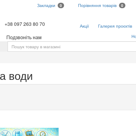
Закладки
Порівняння товарів
0
0
+38 097 263 80 70
Акції
Галерея проєктів
Н
Подзвоніть нам
ь
а води