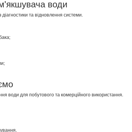
м'якшувача води
 діагностики та відновлення системи.
бака;
и;
ємо
ня води для побутового та комерційного використання.
ування.