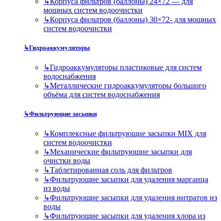
↳
Корпуса фильтров (баллоны) 24×72 — для
мощных систем водоочистки
↳
Корпуса фильтров (баллоны) 30×72- для мощных
систем водоочистки
↳
Гидроаккумуляторы
↳
Гидроаккумуляторы пластиковые для систем
водоснабжения
↳
Металлические гидроаккумуляторы большого
объёма для систем водоснабжения
↳
Фильтрующие засыпки
↳
Комплексные фильтрующие засыпки MIX для
систем водоочистки
↳
Механические фильтрующие засыпки для
очистки воды
↳
Таблетированная соль для фильтров
↳
Фильтрующие засыпки для удаления марганца
из воды
↳
Фильтрующие засыпки для удаления нитратов из
воды
↳
Фильтрующие засыпки для удаления хлора из