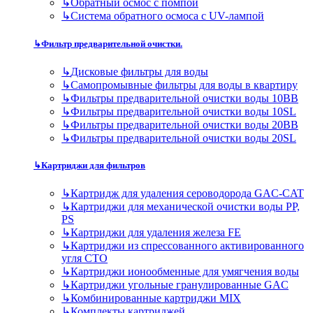
↳
Обратный осмос с помпой
↳
Система обратного осмоса с UV-лампой
↳
Фильтр предварительной очистки.
↳
Дисковые фильтры для воды
↳
Самопромывные фильтры для воды в квартиру
↳
Фильтры предварительной очистки воды 10BB
↳
Фильтры предварительной очистки воды 10SL
↳
Фильтры предварительной очистки воды 20BB
↳
Фильтры предварительной очистки воды 20SL
↳
Картриджи для фильтров
↳
Картридж для удаления сероводорода GAC-CAT
↳
Картриджи для механической очистки воды PP,
PS
↳
Картриджи для удаления железа FE
↳
Картриджи из спрессованного активированного
угля CTO
↳
Картриджи ионообменные для умягчения воды
↳
Картриджи угольные гранулированные GAC
↳
Комбинированные картриджи MIX
↳
Комплекты картриджей