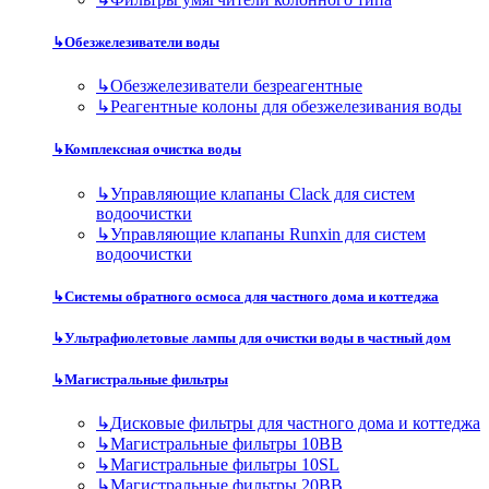
↳
Обезжелезиватели воды
↳
Обезжелезиватели безреагентные
↳
Реагентные колоны для обезжелезивания воды
↳
Комплексная очистка воды
↳
Управляющие клапаны Clack для систем
водоочистки
↳
Управляющие клапаны Runxin для систем
водоочистки
↳
Системы обратного осмоса для частного дома и коттеджа
↳
Ультрафиолетовые лампы для очистки воды в частный дом
↳
Магистральные фильтры
↳
Дисковые фильтры для частного дома и коттеджа
↳
Магистральные фильтры 10BB
↳
Магистральные фильтры 10SL
↳
Магистральные фильтры 20BB