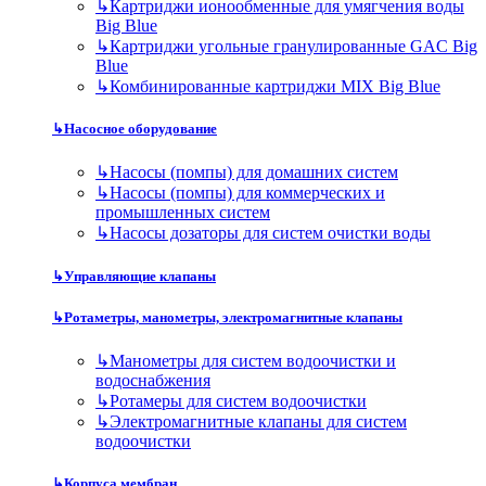
↳
Картриджи ионообменные для умягчения воды
Big Blue
↳
Картриджи угольные гранулированные GAC Big
Blue
↳
Комбинированные картриджи MIX Big Blue
↳
Насосное оборудование
↳
Насосы (помпы) для домашних систем
↳
Насосы (помпы) для коммерческих и
промышленных систем
↳
Насосы дозаторы для систем очистки воды
↳
Управляющие клапаны
↳
Ротаметры, манометры, электромагнитные клапаны
↳
Манометры для систем водоочистки и
водоснабжения
↳
Ротамеры для систем водоочистки
↳
Электромагнитные клапаны для систем
водоочистки
↳
Корпуса мембран