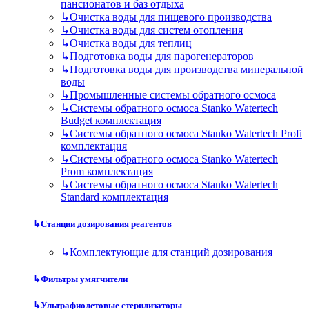
пансионатов и баз отдыха
↳
Очистка воды для пищевого производства
↳
Очистка воды для систем отопления
↳
Очистка воды для теплиц
↳
Подготовка воды для парогенераторов
↳
Подготовка воды для производства минеральной
воды
↳
Промышленные системы обратного осмоса
↳
Системы обратного осмоса Stanko Watertech
Budget комплектация
↳
Системы обратного осмоса Stanko Watertech Profi
комплектация
↳
Системы обратного осмоса Stanko Watertech
Prom комплектация
↳
Системы обратного осмоса Stanko Watertech
Standard комплектация
↳
Станции дозирования реагентов
↳
Комплектующие для станций дозирования
↳
Фильтры умягчители
↳
Ультрафиолетовые стерилизаторы