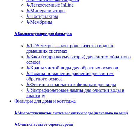
↳
Легкосъемные InLine
↳
Минерализаторы
↳
Постфильтры
↳
Мембраны
↳
Комплектующие для фильтров
↳
TDS метры — контроль качества воды в
домашних системах
↳
Баки (гидроаккумуляторы) для систем обратного
осмоса
↳
Краны чистой воды для обратных осмосов
↳
Помпы повышения давления для систем
обратного осмоса
↳
Фитинги и запчасти к фильтрам для воды
↳
Ультрафиолетовые лампы для очистки воды в
квартиру
Фильтры для дома и коттеджа
↳
Многоступенчатые системы очистки воды (несколько колонн)
↳
Очистка воды от сероводорода