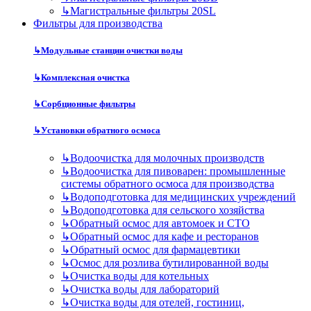
↳
Магистральные фильтры 20SL
Фильтры для производства
↳
Модульные станции очистки воды
↳
Комплексная очистка
↳
Сорбционные фильтры
↳
Установки обратного осмоса
↳
Водоочистка для молочных производств
↳
Водоочистка для пивоварен: промышленные
системы обратного осмоса для производства
↳
Водоподготовка для медицинских учреждений
↳
Водоподготовка для сельского хозяйства
↳
Обратный осмос для автомоек и СТО
↳
Обратный осмос для кафе и ресторанов
↳
Обратный осмос для фармацевтики
↳
Осмос для розлива бутилированной воды
↳
Очистка воды для котельных
↳
Очистка воды для лабораторий
↳
Очистка воды для отелей, гостиниц,