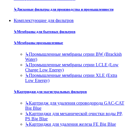
↳
Дисковые фильтры для производства и промышленности
Комплектующие для фильтров
↳
Мембраны для бытовых фильтров
↳
Мембраны промышленные
↳
Промышленные мембраны серии BW (Brackish
Water)
↳
Промышленные мембраны серии LCLE (Low
Charge Low Energy)
↳
Промышленные мембраны серии XLE (Extra
Low Energy)
↳
Картриджи для магистральных фильтров
↳
Картридж для удаления сероводорода GAC-CAT
Big Blue
↳
Картриджи для механической очистки воды PP,
PS Big Blue
↳
Картриджи для удаления железа FE Big Blue