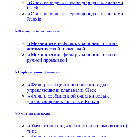
↳
Очистка воды от сероводорода с клапанами
Clack
↳
Очистка воды от сероводорода с клапанами
Runxin
↳
Фильтры механические
↳
Механические фильтры колонного типа с
автоматической промывкой
↳
Механические фильтры колонного типа с
ручной промывкой
↳
Сорбционные фильтры
↳
Фильтр сорбционной очистки воды с
управляющими клапанами Clack
↳
Фильтр сорбционной очистки воды с
управляющими клапанами Runxin
↳
Умягчители воды
↳
Умягчители воды кабинетного (компактного)
типа
↳
Фильтры умягчители колонного типа