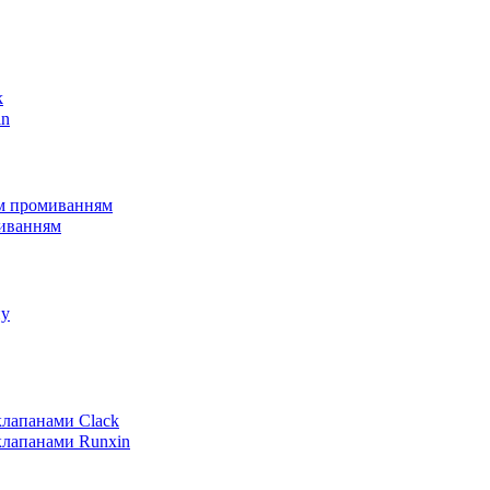
k
in
им промиванням
миванням
пу
клапанами Clack
клапанами Runxin