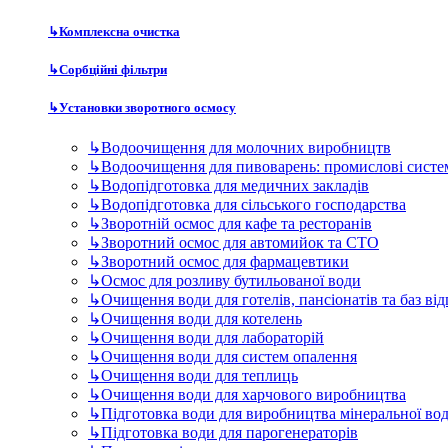
↳
Комплексна очистка
↳
Сорбційні фільтри
↳
Установки зворотного осмосу
↳
Водоочищення для молочних виробництв
↳
Водоочищення для пивоварень: промислові систе
↳
Водопідготовка для медичних закладів
↳
Водопідготовка для сільського господарства
↳
Зворотній осмос для кафе та ресторанів
↳
Зворотний осмос для автомийок та СТО
↳
Зворотний осмос для фармацевтики
↳
Осмос для розливу бутильованої води
↳
Очищення води для готелів, пансіонатів та баз ві
↳
Очищення води для котелень
↳
Очищення води для лабораторій
↳
Очищення води для систем опалення
↳
Очищення води для теплиць
↳
Очищення води для харчового виробництва
↳
Підготовка води для виробництва мінеральної во
↳
Підготовка води для парогенераторів