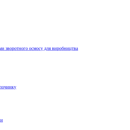
ми зворотного осмосу для виробництва
дпочинку
ди