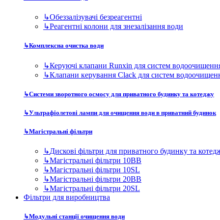
↳
Обеззалізувачі безреагентні
↳
Реагентні колони для знезалізання води
↳
Комплексна очистка води
↳
Керуючі клапани Runxin для систем водоочищенн
↳
Клапани керування Clack для систем водоочищен
↳
Системи зворотного осмосу для приватного будинку та котеджу
↳
Ультрафіолетові лампи для очищення води в приватний будинок
↳
Магістральні фільтри
↳
Дискові фільтри для приватного будинку та котед
↳
Магістральні фільтри 10BB
↳
Магістральні фільтри 10SL
↳
Магістральні фільтри 20BB
↳
Магістральні фільтри 20SL
Фільтри для виробництва
↳
Модульні станції очищення води