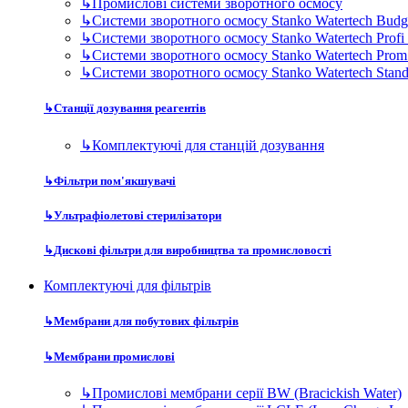
↳
Промислові системи зворотного осмосу
↳
Системи зворотного осмосу Stanko Watertech Budg
↳
Системи зворотного осмосу Stanko Watertech Profi
↳
Системи зворотного осмосу Stanko Watertech Prom
↳
Системи зворотного осмосу Stanko Watertech Stan
↳
Станції дозування реагентів
↳
Комплектуючі для станцій дозування
↳
Фільтри пом'якшувачі
↳
Ультрафіолетові стерилізатори
↳
Дискові фільтри для виробництва та промисловості
Комплектуючі для фільтрів
↳
Мембрани для побутових фільтрів
↳
Мембрани промислові
↳
Промислові мембрани серії BW (Bracickish Water)