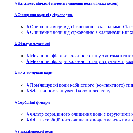
↳
Багатоступінчасті системи очищення води (кілька колон)
↳
Очищення води від сірководню
↳
Очищення води від сірководню із клапанами Clac
↳
Очищення води від сірководню з клапанами Runx
↳
Фільтри механічні
↳
Механічні фільтри колонного типу з автоматичн
↳
Механічні фільтри колонного типу з ручним про
↳
Пом'якшувачі води
↳
Пом'якшувачі води кабінетного (компактного) ти
↳
Фільтри пом'якшувачві колонного типу
↳
Сорбційні фільтри
↳
Фільтр сорбційного очищення води з керуючими 
↳
Фільтр сорбційного очищення води з керуючими 
↳
Знезалізнювачі води