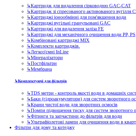
↳
Картридж для видалення сірководню GAC-CAT
↳
Картридж зі спресованого активованого вугілля 
↳
Картриджі іонообмінні для пом'якшення води
↳
Картриджі вугільні гранульовані GAC
↳
Картриджі для видалення заліза FE
↳
Картриджі для механічного очищення води PP, PS
↳
Комбіновані картриджі MIX
↳
Комплекти картриджів.
↳
Легкоз'ємні InLine
↳
Мінералізатори
↳
Постфільтри
↳
Мембрана
↳
Комплектуючі для фільтрів
↳
TDS метри - контроль якості води в домашніх сис
↳
Баки (гідроакумулятори) для систем зворотного о
↳
Крани чистої води для зворотних осмосів
↳
Помпи підвищення тиску для систем зворотного 
↳
Фітинги та запчастини до фільтрів для води
↳
Ультрафіолетові лампи для очищення води в квар
Фільтри для дому та котеджу