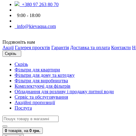
+380 97 263 80 70
9:00 - 18:00
info@kievaqua.com
Подзвоніть нам
Акції
Галерея проєктів
Гарантія
Доставка та оплата
Контакти
Н
Скрізь
Скрізь
Фільтри для квартири
Фільтри для дому та котеджу
Фільтри для виробництва
Комплектуючі для фільтрів
Обладнання для розливу і продажу питної води
Сервіс та обслуговування
Акційні пропозиції
Послуга
0
товарів,
на
0 грн.