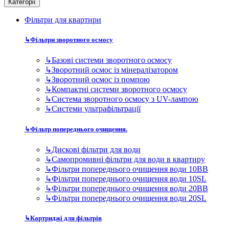
Категорії
Фільтри для квартири
↳
Фільтри зворотного осмосу
↳
Базові системи зворотного осмосу
↳
Зворотний осмос із мінералізатором
↳
Зворотний осмос із помпою
↳
Компактні системи зворотного осмосу
↳
Система зворотного осмосу з UV-лампою
↳
Системи ультрафільтрації
↳
Фільтр попереднього очищення.
↳
Дискові фільтри для води
↳
Самопромивні фільтри для води в квартиру
↳
Фільтри попереднього очищення води 10BB
↳
Фільтри попереднього очищення води 10SL
↳
Фільтри попереднього очищення води 20BB
↳
Фільтри попереднього очищення води 20SL
↳
Картриджі для фільтрів