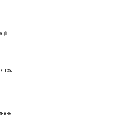
ації
 літра
днень