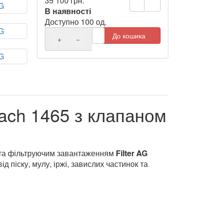
35 100 грн.
В наявності
Доступно 100 од.
До кошика
+
−
ach 1465 з клапаном
та фільтруючим завантаженням
Filter AG
 піску, мулу, іржі, завислих частинок та