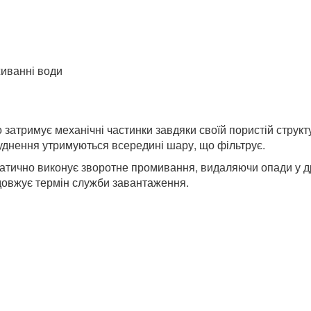
иванні води
затримує механічні частинки завдяки своїй пористій структу
бруднення утримуються всередині шару, що фільтрує.
атично виконує зворотне промивання, видаляючи опади у д
довжує термін служби завантаження.