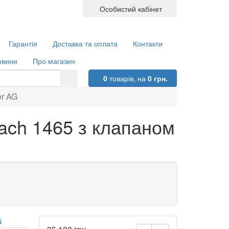
Особистий кабінет
Гарантія
Доставка та оплата
Контакти
овини
Про магазин
0
товарів,
на
0 грн.
er AG
ach 1465 з клапаном