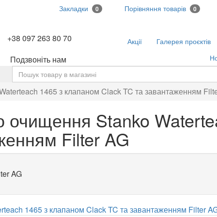
Закладки
Порівняння товарів
0
0
+38 097 263 80 70
Акції
Галерея проєктів
Н
Подзвоніть нам
ь
aterteach 1465 з клапаном Clack TC та завантаженням Filt
о очищення Stanko Waterte
женням Filter AG
ter AG