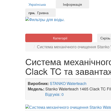
Українська
Інформація
грн.
Гривна
Категорії
Скріз
Система механічного очищення Stanko W
Система механічног
Clack TC та заванта
Виробник:
STANKO Waterteach
Модель:
Stanko Waterteach 1465 Clack TC Fil
Відгуків: 0