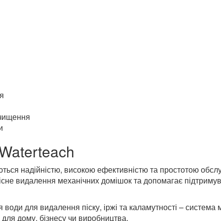
я
очищення
и
Waterteach
ються надійністю, високою ефективністю та простотою обс
кісне видалення механічних домішок та допомагає підтримув
 води для видалення піску, іржі та каламутності – система
 для дому, бізнесу чи виробництва.