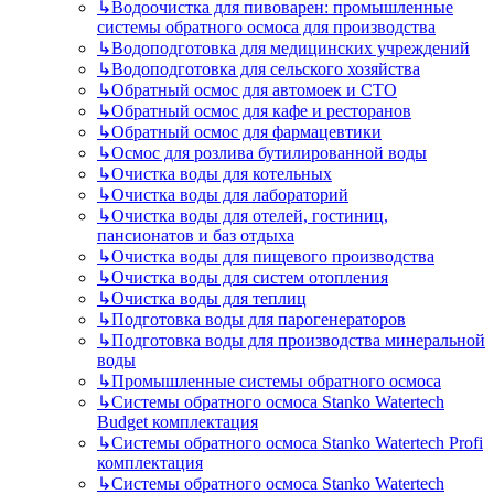
↳
Водоочистка для пивоварен: промышленные
системы обратного осмоса для производства
↳
Водоподготовка для медицинских учреждений
↳
Водоподготовка для сельского хозяйства
↳
Обратный осмос для автомоек и СТО
↳
Обратный осмос для кафе и ресторанов
↳
Обратный осмос для фармацевтики
↳
Осмос для розлива бутилированной воды
↳
Очистка воды для котельных
↳
Очистка воды для лабораторий
↳
Очистка воды для отелей, гостиниц,
пансионатов и баз отдыха
↳
Очистка воды для пищевого производства
↳
Очистка воды для систем отопления
↳
Очистка воды для теплиц
↳
Подготовка воды для парогенераторов
↳
Подготовка воды для производства минеральной
воды
↳
Промышленные системы обратного осмоса
↳
Системы обратного осмоса Stanko Watertech
Budget комплектация
↳
Системы обратного осмоса Stanko Watertech Profi
комплектация
↳
Системы обратного осмоса Stanko Watertech