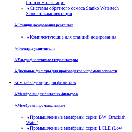
Prom комплектация
↳
Системы обратного осмоса Stanko Watertech
Standard комплектация
↳
Станции дозирования реагентов
↳
Комплектующие для станций дозирования
↳
Фильтры умягчители
↳
Ультрафиолетовые стерилизаторы
↳
Дисковые фильтры для производства и промышленности
Комплектующие для фильтров
↳
Мембраны для бытовых фильтров
↳
Мембраны промышленные
↳
Промышленные мембраны серии BW (Brackish
Water)
↳
Промышленные мембраны серии LCLE (Low