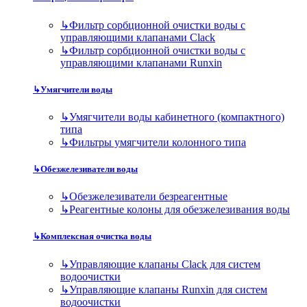
↳
Фильтр сорбционной очистки воды с
управляющими клапанами Clack
↳
Фильтр сорбционной очистки воды с
управляющими клапанами Runxin
↳
Умягчители воды
↳
Умягчители воды кабинетного (компактного)
типа
↳
Фильтры умягчители колонного типа
↳
Обезжелезиватели воды
↳
Обезжелезиватели безреагентные
↳
Реагентные колоны для обезжелезивания воды
↳
Комплексная очистка воды
↳
Управляющие клапаны Clack для систем
водоочистки
↳
Управляющие клапаны Runxin для систем
водоочистки