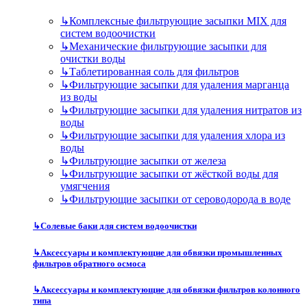
↳
Комплексные фильтрующие засыпки MIX для
систем водоочистки
↳
Механические фильтрующие засыпки для
очистки воды
↳
Таблетированная соль для фильтров
↳
Фильтрующие засыпки для удаления марганца
из воды
↳
Фильтрующие засыпки для удаления нитратов из
воды
↳
Фильтрующие засыпки для удаления хлора из
воды
↳
Фильтрующие засыпки от железа
↳
Фильтрующие засыпки от жёсткой воды для
умягчения
↳
Фильтрующие засыпки от сероводорода в воде
↳
Солевые баки для систем водоочистки
↳
Аксессуары и комплектующие для обвязки промышленных
фильтров обратного осмоса
↳
Аксессуары и комплектующие для обвязки фильтров колонного
типа