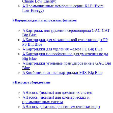
Charge Low Energy)
↳
Промышленные мембраны серии XLE (Extra
Low Energy)
↳
Картриджи для магистральных фильтров
↳
Картридж для удаления сероводорода GAC-CAT
Big Blue
↳
Картриджи для механической очистки воды PP,
PS Big Blue
↳
Картриджи для удаления железа FE Big Blue
↳
Картриджи ионообменные для умягчения воды
Big Blue
↳
Картриджи угольные гранулированные GAC Big
Blue
↳
Комбинированные картриджи MIX Big Blue
↳
Насосное оборудование
↳
Насосы (помпы) для домашних систем
↳
Насосы (помпы) для коммерческих и
промышленных систем
↳
Насосы дозаторы для систем очистки воды