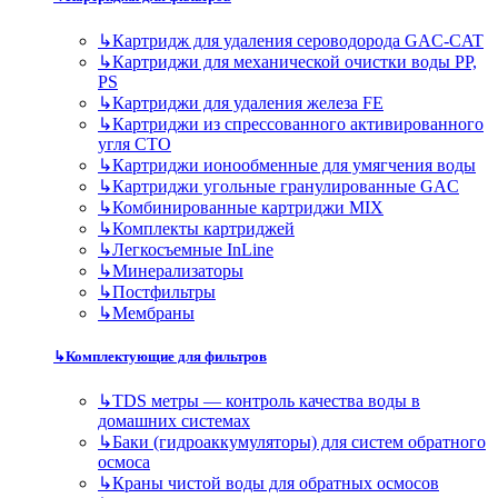
↳
Картридж для удаления сероводорода GAC-CAT
↳
Картриджи для механической очистки воды PP,
PS
↳
Картриджи для удаления железа FE
↳
Картриджи из спрессованного активированного
угля CTO
↳
Картриджи ионообменные для умягчения воды
↳
Картриджи угольные гранулированные GAC
↳
Комбинированные картриджи MIX
↳
Комплекты картриджей
↳
Легкосъемные InLine
↳
Минерализаторы
↳
Постфильтры
↳
Мембраны
↳
Комплектующие для фильтров
↳
TDS метры — контроль качества воды в
домашних системах
↳
Баки (гидроаккумуляторы) для систем обратного
осмоса
↳
Краны чистой воды для обратных осмосов