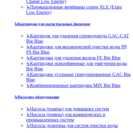
Charge Low Energy)
↳
Промышленные мембраны серии XLE (Extra
Low Energy)
↳
Картриджи для магистральных фильтров
↳
Картридж для удаления сероводорода GAC-CAT
Big Blue
↳
Картриджи для механической очистки воды PP,
PS Big Blue
↳
Картриджи для удаления железа FE Big Blue
↳
Картриджи ионообменные для умягчения воды
Big Blue
↳
Картриджи угольные гранулированные GAC Big
Blue
↳
Комбинированные картриджи MIX Big Blue
↳
Насосное оборудование
↳
Насосы (помпы) для домашних систем
↳
Насосы (помпы) для коммерческих и
промышленных систем
↳
Насосы дозаторы для систем очистки воды