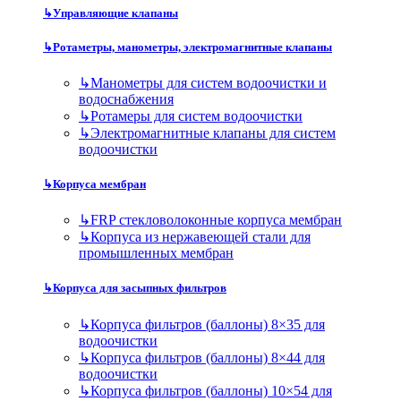
↳
Управляющие клапаны
↳
Ротаметры, манометры, электромагнитные клапаны
↳
Манометры для систем водоочистки и
водоснабжения
↳
Ротамеры для систем водоочистки
↳
Электромагнитные клапаны для систем
водоочистки
↳
Корпуса мембран
↳
FRP стекловолоконные корпуса мембран
↳
Корпуса из нержавеющей стали для
промышленных мембран
↳
Корпуса для засыпных фильтров
↳
Корпуса фильтров (баллоны) 8×35 для
водоочистки
↳
Корпуса фильтров (баллоны) 8×44 для
водоочистки
↳
Корпуса фильтров (баллоны) 10×54 для