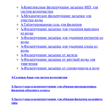
↳
Комплексные фильтрующие засыпки MIX для
систем водоочистки
↳
Механические фильтрующие засыпки для
очистки воды
↳
Таблетированная соль для фильтров
↳
Фильтрующие засыпки для удаления марганца
из воды
↳
Фильтрующие засыпки для удаления нитратов из
воды
↳
Фильтрующие засыпки для удаления хлора из
воды
↳
Фильтрующие засыпки от железа
↳
Фильтрующие засыпки от жёсткой воды для
умягчения
↳
Фильтрующие засыпки от сероводорода в воде
↳
Солевые баки для систем водоочистки
↳
Аксессуары и комплектующие для обвязки промышленных
фильтров обратного осмоса
↳
Аксессуары и комплектующие для обвязки фильтров колонного
типа