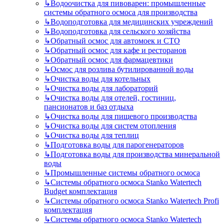
↳
Водоочистка для пивоварен: промышленные
системы обратного осмоса для производства
↳
Водоподготовка для медицинских учреждений
↳
Водоподготовка для сельского хозяйства
↳
Обратный осмос для автомоек и СТО
↳
Обратный осмос для кафе и ресторанов
↳
Обратный осмос для фармацевтики
↳
Осмос для розлива бутилированной воды
↳
Очистка воды для котельных
↳
Очистка воды для лабораторий
↳
Очистка воды для отелей, гостиниц,
пансионатов и баз отдыха
↳
Очистка воды для пищевого производства
↳
Очистка воды для систем отопления
↳
Очистка воды для теплиц
↳
Подготовка воды для парогенераторов
↳
Подготовка воды для производства минеральной
воды
↳
Промышленные системы обратного осмоса
↳
Системы обратного осмоса Stanko Watertech
Budget комплектация
↳
Системы обратного осмоса Stanko Watertech Profi
комплектация
↳
Системы обратного осмоса Stanko Watertech