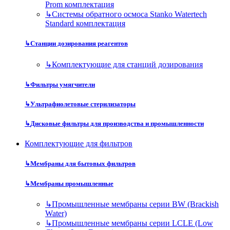
Prom комплектация
↳
Системы обратного осмоса Stanko Watertech
Standard комплектация
↳
Станции дозирования реагентов
↳
Комплектующие для станций дозирования
↳
Фильтры умягчители
↳
Ультрафиолетовые стерилизаторы
↳
Дисковые фильтры для производства и промышленности
Комплектующие для фильтров
↳
Мембраны для бытовых фильтров
↳
Мембраны промышленные
↳
Промышленные мембраны серии BW (Brackish
Water)
↳
Промышленные мембраны серии LCLE (Low