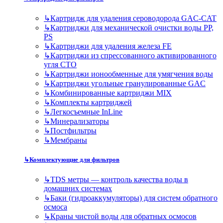
↳
Картридж для удаления сероводорода GAC-CAT
↳
Картриджи для механической очистки воды PP,
PS
↳
Картриджи для удаления железа FE
↳
Картриджи из спрессованного активированного
угля CTO
↳
Картриджи ионообменные для умягчения воды
↳
Картриджи угольные гранулированные GAC
↳
Комбинированные картриджи MIX
↳
Комплекты картриджей
↳
Легкосъемные InLine
↳
Минерализаторы
↳
Постфильтры
↳
Мембраны
↳
Комплектующие для фильтров
↳
TDS метры — контроль качества воды в
домашних системах
↳
Баки (гидроаккумуляторы) для систем обратного
осмоса
↳
Краны чистой воды для обратных осмосов