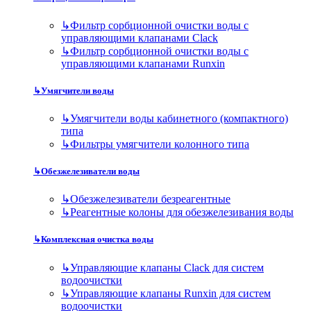
↳
Фильтр сорбционной очистки воды с
управляющими клапанами Clack
↳
Фильтр сорбционной очистки воды с
управляющими клапанами Runxin
↳
Умягчители воды
↳
Умягчители воды кабинетного (компактного)
типа
↳
Фильтры умягчители колонного типа
↳
Обезжелезиватели воды
↳
Обезжелезиватели безреагентные
↳
Реагентные колоны для обезжелезивания воды
↳
Комплексная очистка воды
↳
Управляющие клапаны Clack для систем
водоочистки
↳
Управляющие клапаны Runxin для систем
водоочистки