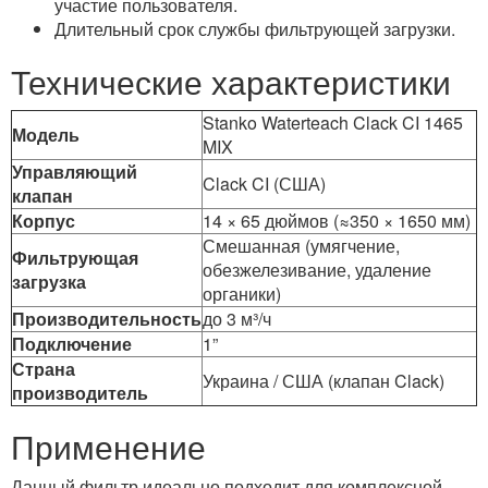
участие пользователя.
Длительный срок службы фильтрующей загрузки.
Технические характеристики
Stanko Waterteach Clack CI 1465
Модель
MIX
Управляющий
Clack CI (США)
клапан
Корпус
14 × 65 дюймов (≈350 × 1650 мм)
Смешанная (умягчение,
Фильтрующая
обезжелезивание, удаление
загрузка
органики)
Производительность
до 3 м³/ч
Подключение
1”
Страна
Украина / США (клапан Clack)
производитель
Применение
Данный фильтр идеально подходит для комплексной