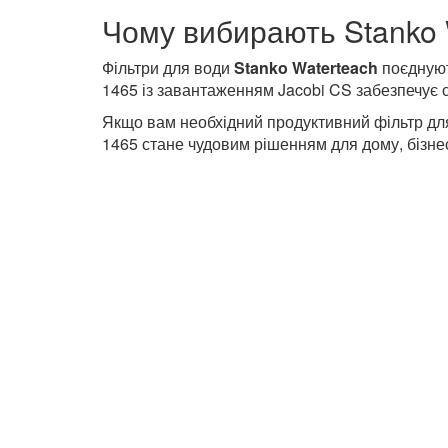
кафе, ресторанів та готелів
комерційних об'єктів
виробничих підприємств
Чому вибирають Stanko 
Фільтри для води
Stanko Waterteach
поєднуют
1465 із завантаженням Jacobi CS забезпечує с
Якщо вам необхідний продуктивний фільтр для
1465 стане чудовим рішенням для дому, бізне