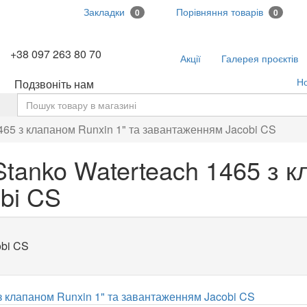
Закладки
Порівняння товарів
0
0
+38 097 263 80 70
Акції
Галерея проєктів
Н
Подзвоніть нам
ь
1465 з клапаном Runxin 1" та завантаженням Jacobi CS
tanko Waterteach 1465 з к
bi CS
obi CS