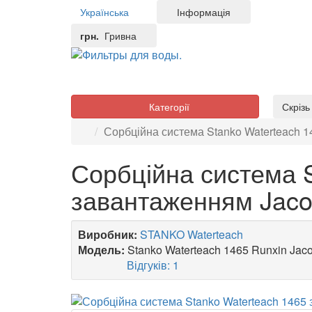
Українська
Інформація
грн.
Гривна
Категорії
Скріз
Сорбційна система Stanko Waterteach 
Сорбційна система S
завантаженням Jaco
Виробник:
STANKO Waterteach
Модель:
Stanko Waterteach 1465 Runxin Jac
Відгуків: 1