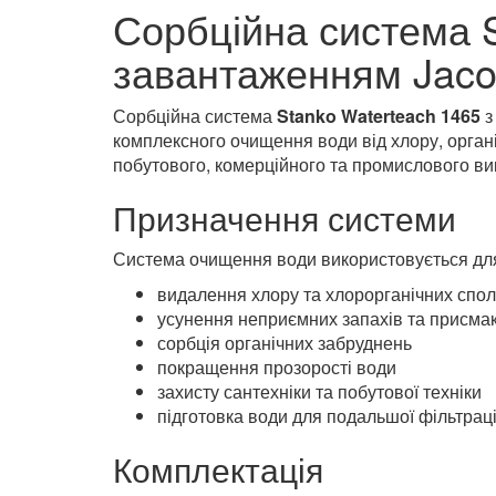
Опис
Відгуки (1)
Сорбційна система S
завантаженням Jaco
Сорбційна система
Stanko Waterteach 1465
з
комплексного очищення води від хлору, орган
побутового, комерційного та промислового ви
Призначення системи
Система очищення води використовується дл
видалення хлору та хлорорганічних спол
усунення неприємних запахів та присмак
сорбція органічних забруднень
покращення прозорості води
захисту сантехніки та побутової техніки