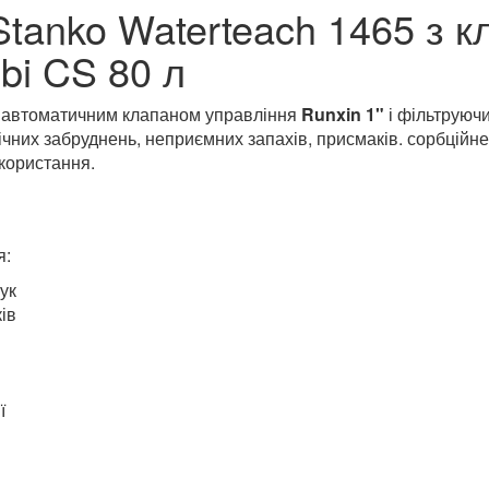
tanko Waterteach 1465 з к
bi CS 80 л
 автоматичним клапаном управління
Runxin 1"
і фільтруюч
ічних забруднень, неприємних запахів, присмаків. сорбційн
користання.
я:
ук
ів