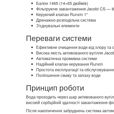
підготовка води для подальшої фільтраці
Комплектація
Балон 1465 (14×65 дюймів)
Фільтруюче завантаження Jacobi CS — 80
Керуючий клапан Runxin 1"
Дренажно-розподільча система
З'єднувальні елементи
Переваги системи
Ефективне очищення води від хлору та о
Висока якість активованого вугілля Jaco
Автоматична промивка системи
Надійний клапан керування Runxin
Простота експлуатації та обслуговуванн
Поліпшення смаку та запаху води
Принцип роботи