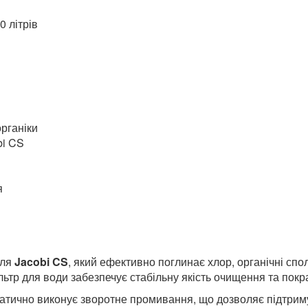
ї
 літрів
рганіки
bi CS
я