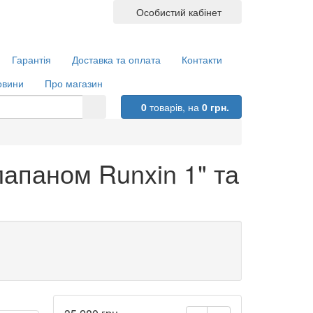
Особистий кабінет
Гарантія
Доставка та оплата
Контакти
овини
Про магазин
0
товарів,
на
0 грн.
лапаном Runxin 1" та