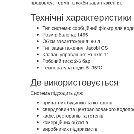
Вода проходить через шар активованого вугі
високій сорбційній здатності завантаження фі
Після накопичення забруднень система автома
продовжує термін служби завантаження.
Технічні характеристики
Тип системи: сорбційний фільтр для вод
Розмір балона: 1465
Об'єм завантаження: 80 л
Тип завантаження: Jacobi CS
Клапан управління: Runxin 1"
Робочий тиск: 2-6 бар
Температура води: 5–35°C
Де використовується
Система підходить для:
приватних будинків та котеджів
свердловин та централізованого водопо