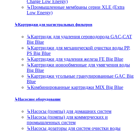
Charge Low Energy)
↳
Промышленные мембраны серии XLE (Extra
Low Energy)
↳
Картриджи для магистральных фильтров
↳
Картридж для удаления сероводорода GAC-CAT
Big Blue
↳
Картриджи для механической очистки воды PP,
PS Big Blue
↳
Картриджи для удаления железа FE Big Blue
↳
Картриджи ионообменные для умягчения воды
Big Blue
↳
Картриджи угольные гранулированные GAC Big
Blue
↳
Комбинированные картриджи MIX Big Blue
↳
Насосное оборудование
↳
Насосы (помпы) для домашних систем
↳
Насосы (помпы) для коммерческих и
промышленных систем
↳
Насосы дозаторы для систем очистки воды