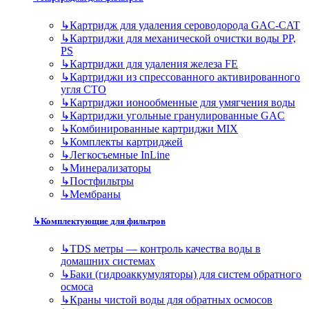
↳
Картридж для удаления сероводорода GAC-CAT
↳
Картриджи для механической очистки воды PP,
PS
↳
Картриджи для удаления железа FE
↳
Картриджи из спрессованного активированного
угля CTO
↳
Картриджи ионообменные для умягчения воды
↳
Картриджи угольные гранулированные GAC
↳
Комбинированные картриджи MIX
↳
Комплекты картриджей
↳
Легкосъемные InLine
↳
Минерализаторы
↳
Постфильтры
↳
Мембраны
↳
Комплектующие для фильтров
↳
TDS метры — контроль качества воды в
домашних системах
↳
Баки (гидроаккумуляторы) для систем обратного
осмоса
↳
Краны чистой воды для обратных осмосов