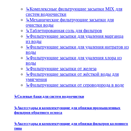
↳
Комплексные фильтрующие засыпки MIX для
систем водоочистки
↳
Механические фильтрующие засыпки для
очистки воды
↳
Таблетированная соль для фильтров
↳
Фильтрующие засыпки для удаления марганца
из воды
↳
Фильтрующие засыпки для удаления нитратов из
воды
↳
Фильтрующие засыпки для удаления хлора из
воды
↳
Фильтрующие засыпки от железа
↳
Фильтрующие засыпки от жёсткой воды для
умягчения
↳
Фильтрующие засыпки от сероводорода в воде
↳
Солевые баки для систем водоочистки
↳
Аксессуары и комплектующие для обвязки промышленных
фильтров обратного осмоса
↳
Аксессуары и комплектующие для обвязки фильтров колонного
типа