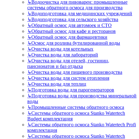
↳
Водоочистка для пивоварен: промышленные
системы обратного осмоса для производства
↳
Водоподготовка для медицинских учреждений
↳
Водоподготовка для сельского хозяйства
↳
Обратный осмос для автомоек и СТО
↳
Обратный осмос для кафе и ресторанов
↳
Обратный осмос для фармацевтики
↳
Осмос для розлива бутилированной воды
↳
Очистка воды для котельных
↳
Очистка воды для лабораторий
↳
Очистка воды для отелей, гостиниц,
пансионатов и баз отдыха
↳
Очистка воды для пищевого производства
↳
Очистка воды для систем отопления
↳
Очистка воды для теплиц
↳
Подготовка воды для парогенераторов
↳
Подготовка воды для производства минеральной
воды
↳
Промышленные системы обратного осмоса
↳
Системы обратного осмоса Stanko Watertech
Budget комплектация
↳
Системы обратного осмоса Stanko Watertech Profi
комплектация
↳
Системы обратного осмоса Stanko Watertech