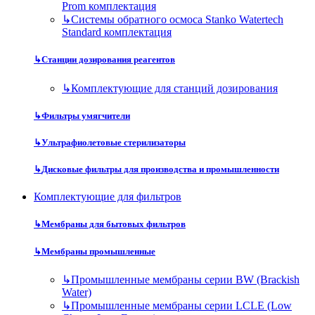
Prom комплектация
↳
Системы обратного осмоса Stanko Watertech
Standard комплектация
↳
Станции дозирования реагентов
↳
Комплектующие для станций дозирования
↳
Фильтры умягчители
↳
Ультрафиолетовые стерилизаторы
↳
Дисковые фильтры для производства и промышленности
Комплектующие для фильтров
↳
Мембраны для бытовых фильтров
↳
Мембраны промышленные
↳
Промышленные мембраны серии BW (Brackish
Water)
↳
Промышленные мембраны серии LCLE (Low