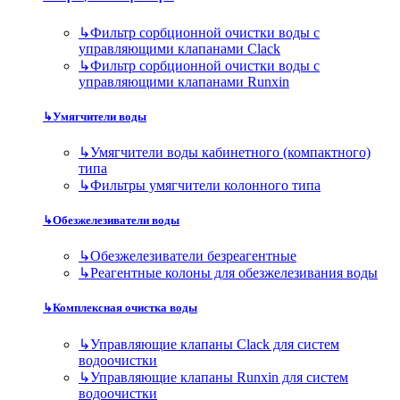
↳
Фильтр сорбционной очистки воды с
управляющими клапанами Clack
↳
Фильтр сорбционной очистки воды с
управляющими клапанами Runxin
↳
Умягчители воды
↳
Умягчители воды кабинетного (компактного)
типа
↳
Фильтры умягчители колонного типа
↳
Обезжелезиватели воды
↳
Обезжелезиватели безреагентные
↳
Реагентные колоны для обезжелезивания воды
↳
Комплексная очистка воды
↳
Управляющие клапаны Clack для систем
водоочистки
↳
Управляющие клапаны Runxin для систем
водоочистки