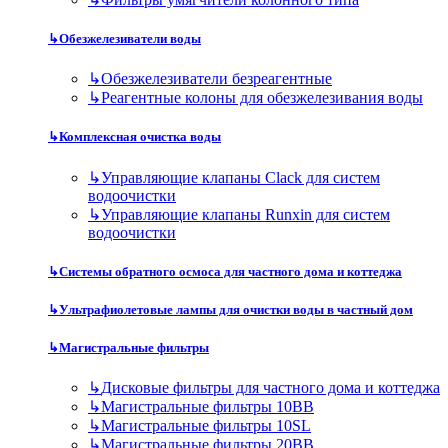
↳
Обезжелезиватели воды
↳
Обезжелезиватели безреагентные
↳
Реагентные колоны для обезжелезивания воды
↳
Комплексная очистка воды
↳
Управляющие клапаны Clack для систем
водоочистки
↳
Управляющие клапаны Runxin для систем
водоочистки
↳
Системы обратного осмоса для частного дома и коттеджа
↳
Ультрафиолетовые лампы для очистки воды в частный дом
↳
Магистральные фильтры
↳
Дисковые фильтры для частного дома и коттеджа
↳
Магистральные фильтры 10BB
↳
Магистральные фильтры 10SL
↳
Магистральные фильтры 20BB