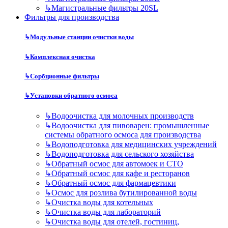
↳
Магистральные фильтры 20SL
Фильтры для производства
↳
Модульные станции очистки воды
↳
Комплексная очистка
↳
Сорбционные фильтры
↳
Установки обратного осмоса
↳
Водоочистка для молочных производств
↳
Водоочистка для пивоварен: промышленные
системы обратного осмоса для производства
↳
Водоподготовка для медицинских учреждений
↳
Водоподготовка для сельского хозяйства
↳
Обратный осмос для автомоек и СТО
↳
Обратный осмос для кафе и ресторанов
↳
Обратный осмос для фармацевтики
↳
Осмос для розлива бутилированной воды
↳
Очистка воды для котельных
↳
Очистка воды для лабораторий
↳
Очистка воды для отелей, гостиниц,