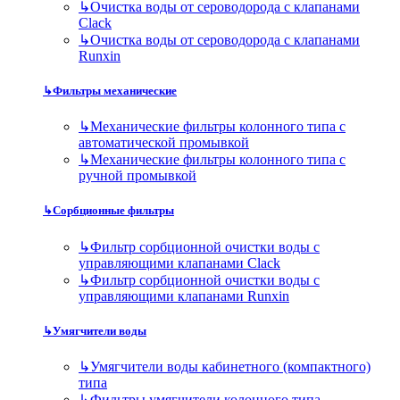
↳
Очистка воды от сероводорода с клапанами
Clack
↳
Очистка воды от сероводорода с клапанами
Runxin
↳
Фильтры механические
↳
Механические фильтры колонного типа с
автоматической промывкой
↳
Механические фильтры колонного типа с
ручной промывкой
↳
Сорбционные фильтры
↳
Фильтр сорбционной очистки воды с
управляющими клапанами Clack
↳
Фильтр сорбционной очистки воды с
управляющими клапанами Runxin
↳
Умягчители воды
↳
Умягчители воды кабинетного (компактного)
типа
↳
Фильтры умягчители колонного типа