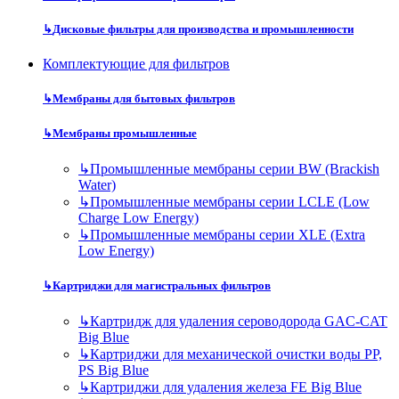
↳
Дисковые фильтры для производства и промышленности
Комплектующие для фильтров
↳
Мембраны для бытовых фильтров
↳
Мембраны промышленные
↳
Промышленные мембраны серии BW (Brackish
Water)
↳
Промышленные мембраны серии LCLE (Low
Charge Low Energy)
↳
Промышленные мембраны серии XLE (Extra
Low Energy)
↳
Картриджи для магистральных фильтров
↳
Картридж для удаления сероводорода GAC-CAT
Big Blue
↳
Картриджи для механической очистки воды PP,
PS Big Blue
↳
Картриджи для удаления железа FE Big Blue