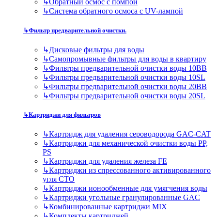
↳
Обратный осмос с помпой
↳
Система обратного осмоса с UV-лампой
↳
Фильтр предварительной очистки.
↳
Дисковые фильтры для воды
↳
Самопромывные фильтры для воды в квартиру
↳
Фильтры предварительной очистки воды 10BB
↳
Фильтры предварительной очистки воды 10SL
↳
Фильтры предварительной очистки воды 20BB
↳
Фильтры предварительной очистки воды 20SL
↳
Картриджи для фильтров
↳
Картридж для удаления сероводорода GAC-CAT
↳
Картриджи для механической очистки воды PP,
PS
↳
Картриджи для удаления железа FE
↳
Картриджи из спрессованного активированного
угля CTO
↳
Картриджи ионообменные для умягчения воды
↳
Картриджи угольные гранулированные GAC
↳
Комбинированные картриджи MIX
↳
Комплекты картриджей