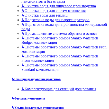
пансионатов и баз отдыха
↳
Очистка воды для пищевого производства
↳
Очистка воды для систем отопления
↳
Очистка воды для теплиц
↳
Подготовка воды для парогенераторов
↳
Подготовка воды для производства минеральной
воды
↳
Промышленные системы обратного осмоса
↳
Системы обратного осмоса Stanko Watertech
Budget комплектация
↳
Системы обратного осмоса Stanko Watertech Profi
комплектация
↳
Системы обратного осмоса Stanko Watertech
Prom комплектация
↳
Системы обратного осмоса Stanko Watertech
Standard комплектация
↳
Станции дозирования реагентов
↳
Комплектующие для станций дозирования
↳
Фильтры умягчители
↳
Ультрафиолетовые стерилизаторы