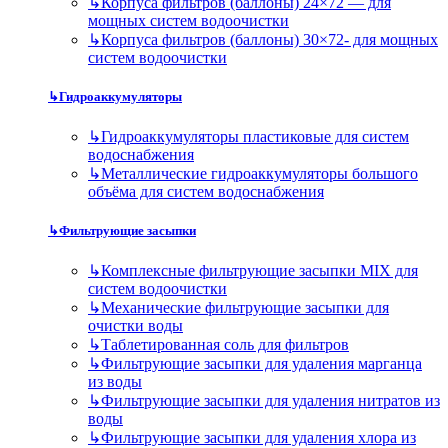
↳
Корпуса фильтров (баллоны) 24×72 — для
мощных систем водоочистки
↳
Корпуса фильтров (баллоны) 30×72- для мощных
систем водоочистки
↳
Гидроаккумуляторы
↳
Гидроаккумуляторы пластиковые для систем
водоснабжения
↳
Металлические гидроаккумуляторы большого
объёма для систем водоснабжения
↳
Фильтрующие засыпки
↳
Комплексные фильтрующие засыпки MIX для
систем водоочистки
↳
Механические фильтрующие засыпки для
очистки воды
↳
Таблетированная соль для фильтров
↳
Фильтрующие засыпки для удаления марганца
из воды
↳
Фильтрующие засыпки для удаления нитратов из
воды
↳
Фильтрующие засыпки для удаления хлора из