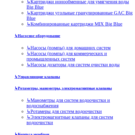
↳
Картриджи ионообменные для умягчения воды
Big Blue
↳
Картриджи угольные гранулированные GAC Big
Blue
↳
Комбинированные картриджи MIX Big Blue
↳
Насосное оборудование
↳
Насосы (помпы) для домашних систем
↳
Насосы (помпы) для коммерческих и
промышленных систем
↳
Насосы дозаторы для систем очистки воды
↳
Управляющие клапаны
↳
Ротаметры, манометры, электромагнитные клапаны
↳
Манометры для систем водоочистки и
водоснабжения
↳
Ротамеры для систем водоочистки
↳
Электромагнитные клапаны для систем
водоочистки
↳
Корпуса мембран