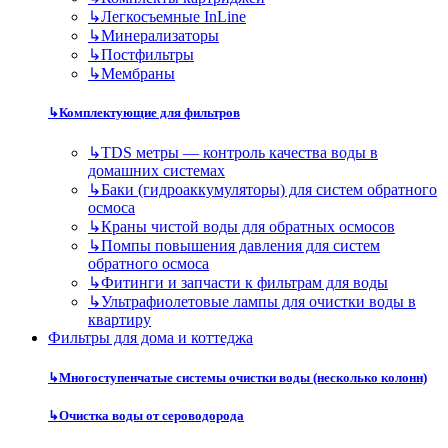
↳
Легкосъемные InLine
↳
Минерализаторы
↳
Постфильтры
↳
Мембраны
↳
Комплектующие для фильтров
↳
TDS метры — контроль качества воды в
домашних системах
↳
Баки (гидроаккумуляторы) для систем обратного
осмоса
↳
Краны чистой воды для обратных осмосов
↳
Помпы повышения давления для систем
обратного осмоса
↳
Фитинги и запчасти к фильтрам для воды
↳
Ультрафиолетовые лампы для очистки воды в
квартиру
Фильтры для дома и коттеджа
↳
Многоступенчатые системы очистки воды (несколько колонн)
↳
Очистка воды от сероводорода