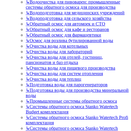
↳
Водоочистка для пивоварен: промышленные
системы обратного осмоса для производства
↳
Водоподготовка для медицинских учреждений
↳
Водоподготовка для сельского хозяйства
↳
Обратный осмос для автомоек и СТО
↳
Обратный осмос для кафе и ресторанов
↳
Обратный осмос для фармацевтики
↳
Осмос для розлива бутилированной воды
↳
Очистка воды для котельных
↳
Очистка воды для лабораторий
↳
Очистка воды для отелей, гостиниц,
пансионатов и баз отдыха
↳
Очистка воды для пищевого производства
↳
Очистка воды для систем отопления
↳
Очистка воды для теплиц
↳
Подготовка воды для парогенераторов
↳
Подготовка воды для производства минеральной
воды
↳
Промышленные системы обратного осмоса
↳
Системы обратного осмоса Stanko Watertech
Budget комплектация
↳
Системы обратного осмоса Stanko Watertech Profi
комплектация
↳
Системы обратного осмоса Stanko Watertech