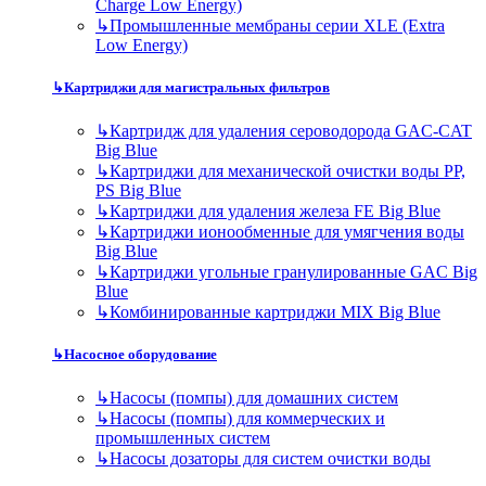
Charge Low Energy)
↳
Промышленные мембраны серии XLE (Extra
Low Energy)
↳
Картриджи для магистральных фильтров
↳
Картридж для удаления сероводорода GAC-CAT
Big Blue
↳
Картриджи для механической очистки воды PP,
PS Big Blue
↳
Картриджи для удаления железа FE Big Blue
↳
Картриджи ионообменные для умягчения воды
Big Blue
↳
Картриджи угольные гранулированные GAC Big
Blue
↳
Комбинированные картриджи MIX Big Blue
↳
Насосное оборудование
↳
Насосы (помпы) для домашних систем
↳
Насосы (помпы) для коммерческих и
промышленных систем
↳
Насосы дозаторы для систем очистки воды