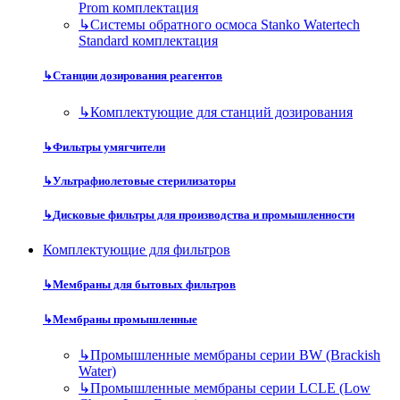
Prom комплектация
↳
Системы обратного осмоса Stanko Watertech
Standard комплектация
↳
Станции дозирования реагентов
↳
Комплектующие для станций дозирования
↳
Фильтры умягчители
↳
Ультрафиолетовые стерилизаторы
↳
Дисковые фильтры для производства и промышленности
Комплектующие для фильтров
↳
Мембраны для бытовых фильтров
↳
Мембраны промышленные
↳
Промышленные мембраны серии BW (Brackish
Water)
↳
Промышленные мембраны серии LCLE (Low