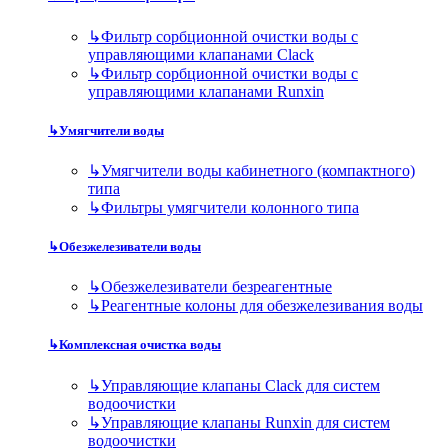
↳
Фильтр сорбционной очистки воды с
управляющими клапанами Clack
↳
Фильтр сорбционной очистки воды с
управляющими клапанами Runxin
↳
Умягчители воды
↳
Умягчители воды кабинетного (компактного)
типа
↳
Фильтры умягчители колонного типа
↳
Обезжелезиватели воды
↳
Обезжелезиватели безреагентные
↳
Реагентные колоны для обезжелезивания воды
↳
Комплексная очистка воды
↳
Управляющие клапаны Clack для систем
водоочистки
↳
Управляющие клапаны Runxin для систем
водоочистки