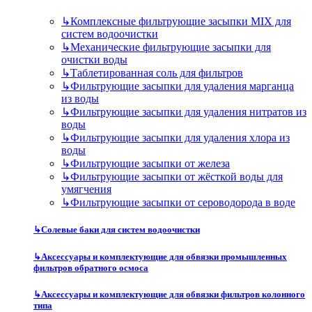
↳
Комплексные фильтрующие засыпки MIX для
систем водоочистки
↳
Механические фильтрующие засыпки для
очистки воды
↳
Таблетированная соль для фильтров
↳
Фильтрующие засыпки для удаления марганца
из воды
↳
Фильтрующие засыпки для удаления нитратов из
воды
↳
Фильтрующие засыпки для удаления хлора из
воды
↳
Фильтрующие засыпки от железа
↳
Фильтрующие засыпки от жёсткой воды для
умягчения
↳
Фильтрующие засыпки от сероводорода в воде
↳
Солевые баки для систем водоочистки
↳
Аксессуары и комплектующие для обвязки промышленных
фильтров обратного осмоса
↳
Аксессуары и комплектующие для обвязки фильтров колонного
типа