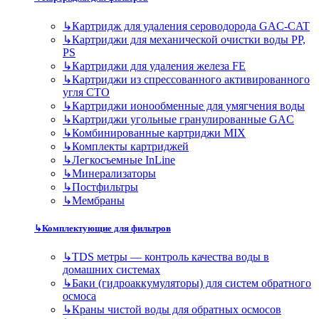
↳
Картридж для удаления сероводорода GAC-CAT
↳
Картриджи для механической очистки воды PP,
PS
↳
Картриджи для удаления железа FE
↳
Картриджи из спрессованного активированного
угля CTO
↳
Картриджи ионообменные для умягчения воды
↳
Картриджи угольные гранулированные GAC
↳
Комбинированные картриджи MIX
↳
Комплекты картриджей
↳
Легкосъемные InLine
↳
Минерализаторы
↳
Постфильтры
↳
Мембраны
↳
Комплектующие для фильтров
↳
TDS метры — контроль качества воды в
домашних системах
↳
Баки (гидроаккумуляторы) для систем обратного
осмоса
↳
Краны чистой воды для обратных осмосов