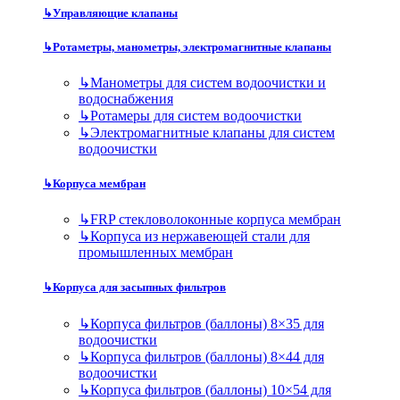
↳
Управляющие клапаны
↳
Ротаметры, манометры, электромагнитные клапаны
↳
Манометры для систем водоочистки и
водоснабжения
↳
Ротамеры для систем водоочистки
↳
Электромагнитные клапаны для систем
водоочистки
↳
Корпуса мембран
↳
FRP стекловолоконные корпуса мембран
↳
Корпуса из нержавеющей стали для
промышленных мембран
↳
Корпуса для засыпных фильтров
↳
Корпуса фильтров (баллоны) 8×35 для
водоочистки
↳
Корпуса фильтров (баллоны) 8×44 для
водоочистки
↳
Корпуса фильтров (баллоны) 10×54 для