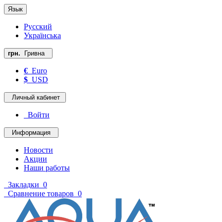
Язык
Русский
Українська
грн.
Гривна
€
Euro
$
USD
Личный кабинет
Войти
Информация
Новости
Акции
Наши работы
Закладки
0
Сравнение товаров
0