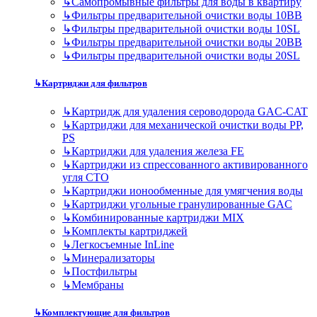
↳
Самопромывные фильтры для воды в квартиру
↳
Фильтры предварительной очистки воды 10BB
↳
Фильтры предварительной очистки воды 10SL
↳
Фильтры предварительной очистки воды 20BB
↳
Фильтры предварительной очистки воды 20SL
↳
Картриджи для фильтров
↳
Картридж для удаления сероводорода GAC-CAT
↳
Картриджи для механической очистки воды PP,
PS
↳
Картриджи для удаления железа FE
↳
Картриджи из спрессованного активированного
угля CTO
↳
Картриджи ионообменные для умягчения воды
↳
Картриджи угольные гранулированные GAC
↳
Комбинированные картриджи MIX
↳
Комплекты картриджей
↳
Легкосъемные InLine
↳
Минерализаторы
↳
Постфильтры
↳
Мембраны
↳
Комплектующие для фильтров