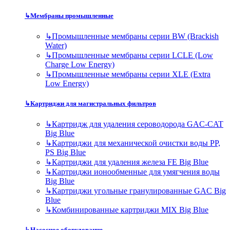
↳
Мембраны промышленные
↳
Промышленные мембраны серии BW (Brackish
Water)
↳
Промышленные мембраны серии LCLE (Low
Charge Low Energy)
↳
Промышленные мембраны серии XLE (Extra
Low Energy)
↳
Картриджи для магистральных фильтров
↳
Картридж для удаления сероводорода GAC-CAT
Big Blue
↳
Картриджи для механической очистки воды PP,
PS Big Blue
↳
Картриджи для удаления железа FE Big Blue
↳
Картриджи ионообменные для умягчения воды
Big Blue
↳
Картриджи угольные гранулированные GAC Big
Blue
↳
Комбинированные картриджи MIX Big Blue
↳
Насосное оборудование