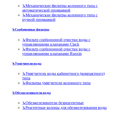
↳
Механические фильтры колонного типа с
автоматической промывкой
↳
Механические фильтры колонного типа с
ручной промывкой
↳
Сорбционные фильтры
↳
Фильтр сорбционной очистки воды с
управляющими клапанами Clack
↳
Фильтр сорбционной очистки воды с
управляющими клапанами Runxin
↳
Умягчители воды
↳
Умягчители воды кабинетного (компактного)
типа
↳
Фильтры умягчители колонного типа
↳
Обезжелезиватели воды
↳
Обезжелезиватели безреагентные
↳
Реагентные колоны для обезжелезивания воды