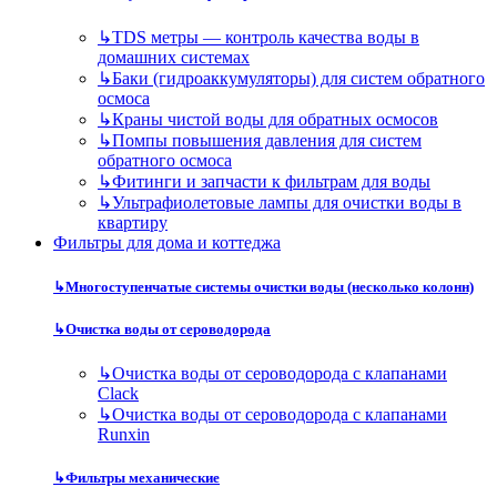
↳
TDS метры — контроль качества воды в
домашних системах
↳
Баки (гидроаккумуляторы) для систем обратного
осмоса
↳
Краны чистой воды для обратных осмосов
↳
Помпы повышения давления для систем
обратного осмоса
↳
Фитинги и запчасти к фильтрам для воды
↳
Ультрафиолетовые лампы для очистки воды в
квартиру
Фильтры для дома и коттеджа
↳
Многоступенчатые системы очистки воды (несколько колонн)
↳
Очистка воды от сероводорода
↳
Очистка воды от сероводорода с клапанами
Clack
↳
Очистка воды от сероводорода с клапанами
Runxin
↳
Фильтры механические