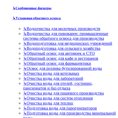
↳
Сорбционные фильтры
↳
Установки обратного осмоса
↳
Водоочистка для молочных производств
↳
Водоочистка для пивоварен: промышленные
системы обратного осмоса для производства
↳
Водоподготовка для медицинских учреждений
↳
Водоподготовка для сельского хозяйства
↳
Обратный осмос для автомоек и СТО
↳
Обратный осмос для кафе и ресторанов
↳
Обратный осмос для фармацевтики
↳
Осмос для розлива бутилированной воды
↳
Очистка воды для котельных
↳
Очистка воды для лабораторий
↳
Очистка воды для отелей, гостиниц,
пансионатов и баз отдыха
↳
Очистка воды для пищевого производства
↳
Очистка воды для систем отопления
↳
Очистка воды для теплиц
↳
Подготовка воды для парогенераторов
↳
Подготовка воды для производства минеральной
воды