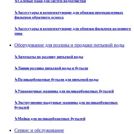
↳
Солевые баки для систем водоочистки
↳
Аксессуары и комплектующие для обвязки промышленных
фильтров обратного осмоса
↳
Аксессуары и комплектующие для обвязки фильтров колонного
типа
Оборудование для розлива и продажи питьевой воды
↳
Автоматы по разливу питьевой воды
↳
Линии розлива питьевой воды в бутыли
↳
Поликарбонатные бутыли для питьевой воды
↳
Упаковочные машины для поликарбонатных бутылей
↳
Экструзионно-выдувные машины для поликарбонатных
бутылей
↳
Мойки для поликарбонатных бутылей
Сервис и обслуживание