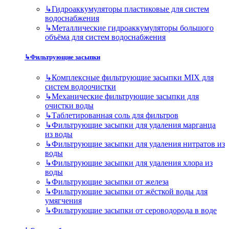
↳
Гидроаккумуляторы пластиковые для систем
водоснабжения
↳
Металлические гидроаккумуляторы большого
объёма для систем водоснабжения
↳
Фильтрующие засыпки
↳
Комплексные фильтрующие засыпки MIX для
систем водоочистки
↳
Механические фильтрующие засыпки для
очистки воды
↳
Таблетированная соль для фильтров
↳
Фильтрующие засыпки для удаления марганца
из воды
↳
Фильтрующие засыпки для удаления нитратов из
воды
↳
Фильтрующие засыпки для удаления хлора из
воды
↳
Фильтрующие засыпки от железа
↳
Фильтрующие засыпки от жёсткой воды для
умягчения
↳
Фильтрующие засыпки от сероводорода в воде