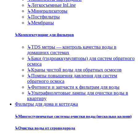
↳
Легкосъемные InLine
↳
Минерализаторы
↳
Постфильтры
↳
Мембраны
↳
Комплектующие для фильтров
↳
TDS метры — контроль качества воды в
домашних системах
↳
Баки (гидроаккумуляторы) для систем обратного
осмоса
↳
Краны чистой воды для обратных осмосов
↳
Помпы повышения давления для систем
обратного осмоса
↳
Фитинги и запчасти к фильтрам для воды
↳
Ультрафиолетовые лампы для очистки воды в
квартиру
Фильтры для дома и коттеджа
↳
Многоступенчатые системы очистки воды (несколько колонн)
↳
Очистка воды от сероводорода