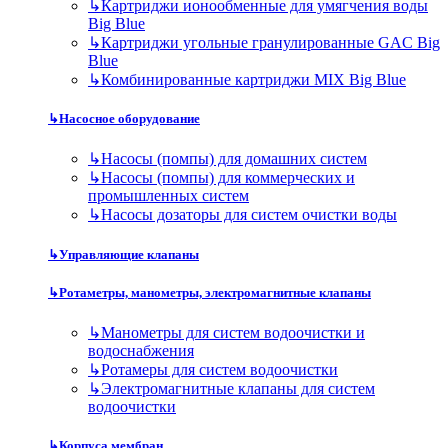
↳
Картриджи ионообменные для умягчения воды
Big Blue
↳
Картриджи угольные гранулированные GAC Big
Blue
↳
Комбинированные картриджи MIX Big Blue
↳
Насосное оборудование
↳
Насосы (помпы) для домашних систем
↳
Насосы (помпы) для коммерческих и
промышленных систем
↳
Насосы дозаторы для систем очистки воды
↳
Управляющие клапаны
↳
Ротаметры, манометры, электромагнитные клапаны
↳
Манометры для систем водоочистки и
водоснабжения
↳
Ротамеры для систем водоочистки
↳
Электромагнитные клапаны для систем
водоочистки
↳
Корпуса мембран