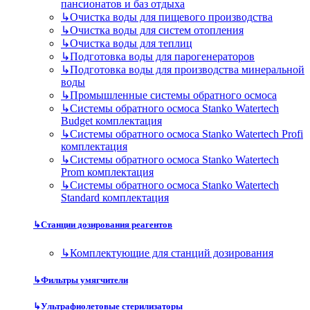
пансионатов и баз отдыха
↳
Очистка воды для пищевого производства
↳
Очистка воды для систем отопления
↳
Очистка воды для теплиц
↳
Подготовка воды для парогенераторов
↳
Подготовка воды для производства минеральной
воды
↳
Промышленные системы обратного осмоса
↳
Системы обратного осмоса Stanko Watertech
Budget комплектация
↳
Системы обратного осмоса Stanko Watertech Profi
комплектация
↳
Системы обратного осмоса Stanko Watertech
Prom комплектация
↳
Системы обратного осмоса Stanko Watertech
Standard комплектация
↳
Станции дозирования реагентов
↳
Комплектующие для станций дозирования
↳
Фильтры умягчители
↳
Ультрафиолетовые стерилизаторы