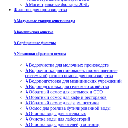
↳
Магистральные фильтры 20SL
Фильтры для производства
↳
Модульные станции очистки воды
↳
Комплексная очистка
↳
Сорбционные фильтры
↳
Установки обратного осмоса
↳
Водоочистка для молочных производств
↳
Водоочистка для пивоварен: промышленные
системы обратного осмоса для производства
↳
Водоподготовка для медицинских учреждений
↳
Водоподготовка для сельского хозяйства
↳
Обратный осмос для автомоек и СТО
↳
Обратный осмос для кафе и ресторанов
↳
Обратный осмос для фармацевтики
↳
Осмос для розлива бутилированной воды
↳
Очистка воды для котельных
↳
Очистка воды для лабораторий
↳
Очистка воды для отелей, гостиниц,