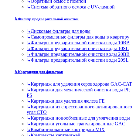
↳
Обратный осмос с помпой
↳
Система обратного осмоса с UV-лампой
↳
Фильтр предварительной очистки.
↳
Дисковые фильтры для воды
↳
Самопромывные фильтры для воды в квартиру
↳
Фильтры предварительной очистки воды 10BB
↳
Фильтры предварительной очистки воды 10SL
↳
Фильтры предварительной очистки воды 20BB
↳
Фильтры предварительной очистки воды 20SL
↳
Картриджи для фильтров
↳
Картридж для удаления сероводорода GAC-CAT
↳
Картриджи для механической очистки воды PP,
PS
↳
Картриджи для удаления железа FE
↳
Картриджи из спрессованного активированного
угля CTO
↳
Картриджи ионообменные для умягчения воды
↳
Картриджи угольные гранулированные GAC
↳
Комбинированные картриджи MIX
↳
Комплекты картриджей