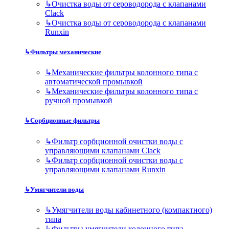
↳
Очистка воды от сероводорода с клапанами
Clack
↳
Очистка воды от сероводорода с клапанами
Runxin
↳
Фильтры механические
↳
Механические фильтры колонного типа с
автоматической промывкой
↳
Механические фильтры колонного типа с
ручной промывкой
↳
Сорбционные фильтры
↳
Фильтр сорбционной очистки воды с
управляющими клапанами Clack
↳
Фильтр сорбционной очистки воды с
управляющими клапанами Runxin
↳
Умягчители воды
↳
Умягчители воды кабинетного (компактного)
типа
↳
Фильтры умягчители колонного типа