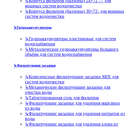
↳
Корпуса фильтров (баллоны) 24×72 — для
мощных систем водоочистки
↳
Корпуса фильтров (баллоны) 30×72- для мощных
систем водоочистки
↳
Гидроаккумуляторы
↳
Гидроаккумуляторы пластиковые для систем
водоснабжения
↳
Металлические гидроаккумуляторы большого
объёма для систем водоснабжения
↳
Фильтрующие засыпки
↳
Комплексные фильтрующие засыпки MIX для
систем водоочистки
↳
Механические фильтрующие засыпки для
очистки воды
↳
Таблетированная соль для фильтров
↳
Фильтрующие засыпки для удаления марганца
из воды
↳
Фильтрующие засыпки для удаления нитратов из
воды
↳
Фильтрующие засыпки для удаления хлора из