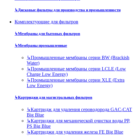
↳
Дисковые фильтры для производства и промышленности
Комплектующие для фильтров
↳
Мембраны для бытовых фильтров
↳
Мембраны промышленные
↳
Промышленные мембраны серии BW (Brackish
Water)
↳
Промышленные мембраны серии LCLE (Low
Charge Low Energy)
↳
Промышленные мембраны серии XLE (Extra
Low Energy)
↳
Картриджи для магистральных фильтров
↳
Картридж для удаления сероводорода GAC-CAT
Big Blue
↳
Картриджи для механической очистки воды PP,
PS Big Blue
↳
Картриджи для удаления железа FE Big Blue