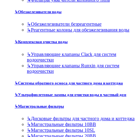
↳
Обезжелезиватели воды
↳
Обезжелезиватели безреагентные
↳
Реагентные колоны для обезжелезивания воды
↳
Комплексная очистка воды
↳
Управляющие клапаны Clack для систем
водоочистки
↳
Управляющие клапаны Runxin для систем
водоочистки
↳
Системы обратного осмоса для частного дома и коттеджа
↳
Ультрафиолетовые лампы для очистки воды в частный дом
↳
Магистральные фильтры
↳
Дисковые фильтры для частного дома и коттеджа
↳
Магистральные фильтры 10BB
↳
Магистральные фильтры 10SL
↳
Магистральные фильтры 20BB