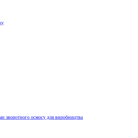
ми зворотного осмосу для виробництва
дпочинку
ди