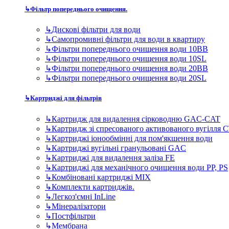
↳
Картридж для видалення сірководню GAC-CAT
↳
Картридж зі спресованого активованого вугілля 
↳
Картриджі іонообмінні для пом'якшення води
↳
Картриджі вугільні гранульовані GAC
↳
Картриджі для видалення заліза FE
↳
Картриджі для механічного очищення води PP, PS
↳
Комбіновані картриджі MIX
↳
Комплекти картриджів.
↳
Легкоз'ємні InLine
↳
Мінералізатори
↳
Постфільтри
↳
Мембрана
↳
Комплектуючі для фільтрів
↳
TDS метри - контроль якості води в домашніх сис
↳
Баки (гідроакумулятори) для систем зворотного о
↳
Крани чистої води для зворотних осмосів
↳
Помпи підвищення тиску для систем зворотного 
↳
Фітинги та запчастини до фільтрів для води
↳
Ультрафіолетові лампи для очищення води в квар
Фільтри для дому та котеджу