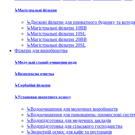
↳
Комплексна очистка
↳
Сорбційні фільтри
↳
Установки зворотного осмосу
↳
Водоочищення для молочних виробництв
↳
Водоочищення для пивоварень: промислові систе
↳
Водопідготовка для медичних закладів
↳
Водопідготовка для сільського господарства
↳
Зворотній осмос для кафе та ресторанів
↳
Зворотний осмос для автомийок та СТО
↳
Зворотний осмос для фармацевтики
↳
Осмос для розливу бутильованої води
↳
Очищення води для готелів, пансіонатів та баз ві
↳
Очищення води для котелень
↳
Очищення води для лабораторій
↳
Очищення води для систем опалення
↳
Очищення води для теплиць
↳
Очищення води для харчового виробництва
↳
Підготовка води для виробництва мінеральної во
↳
Підготовка води для парогенераторів