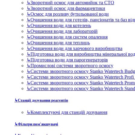
↳
Промислові системи зворотного осмосу
↳
Системи зворотного осмосу Stanko Watertech Budg
↳
Системи зворотного осмосу Stanko Watertech Profi
↳
Системи зворотного осмосу Stanko Watertech Prom
↳
Системи зворотного осмосу Stanko Watertech Stan
↳
Станції дозування реагентів
↳
Комплектуючі для станцій дозування
↳
Фільтри пом'якшувачі
↳
Ультрафіолетові стерилізатори
↳
Дискові фільтри для виробництва та промисловості
Комплектуючі для фільтрів
↳
Мембрани для побутових фільтрів
↳
Мембрани промислові
↳
Промислові мембрани серії BW (Bracickish Water)