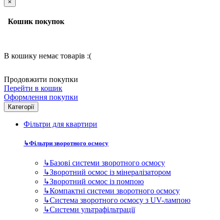
Категорії
Фільтри для квартири
↳
Фільтри зворотного осмосу
↳
Базові системи зворотного осмосу
↳
Зворотний осмос із мінералізатором
↳
Зворотний осмос із помпою
↳
Компактні системи зворотного осмосу
↳
Система зворотного осмосу з UV-лампою
↳
Системи ультрафільтрації
↳
Фільтр попереднього очищення.
↳
Дискові фільтри для води
↳
Самопромивні фільтри для води в квартиру
↳
Фільтри попереднього очищення води 10BB
↳
Фільтри попереднього очищення води 10SL
↳
Фільтри попереднього очищення води 20BB
↳
Фільтри попереднього очищення води 20SL
↳
Картриджі для фільтрів