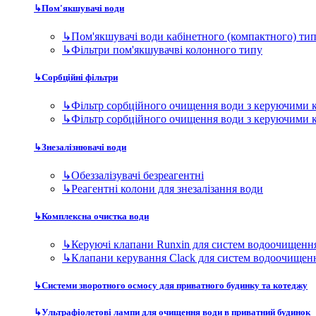
↳
Обеззалізувачі безреагентні
↳
Реагентні колони для знезалізання води
↳
Комплексна очистка води
↳
Керуючі клапани Runxin для систем водоочищенн
↳
Клапани керування Clack для систем водоочищен
↳
Системи зворотного осмосу для приватного будинку та котеджу
↳
Ультрафіолетові лампи для очищення води в приватний будинок
↳
Магістральні фільтри
↳
Дискові фільтри для приватного будинку та котед
↳
Магістральні фільтри 10BB
↳
Магістральні фільтри 10SL
↳
Магістральні фільтри 20BB
↳
Магістральні фільтри 20SL
Фільтри для виробництва
↳
Модульні станції очищення води