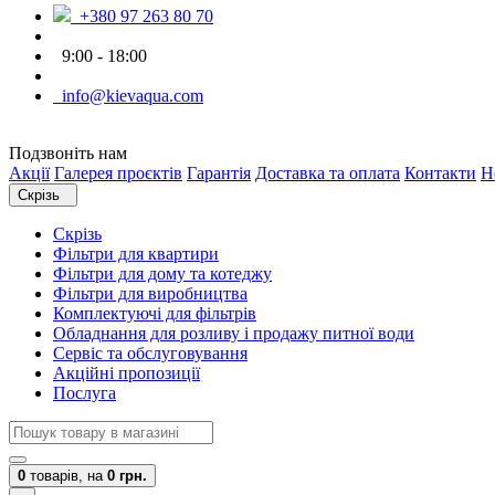
+380 97 263 80 70
9:00 - 18:00
info@kievaqua.com
Подзвоніть нам
Акції
Галерея проєктів
Гарантія
Доставка та оплата
Контакти
Н
Скрізь
Скрізь
Фільтри для квартири
Фільтри для дому та котеджу
Фільтри для виробництва
Комплектуючі для фільтрів
Обладнання для розливу і продажу питної води
Сервіс та обслуговування
Акційні пропозиції
Послуга
0
товарів,
на
0 грн.