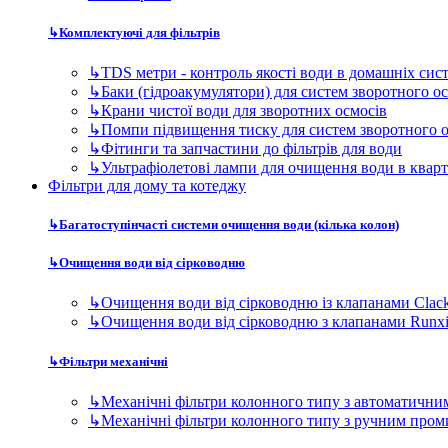
↳
Багатоступінчасті системи очищення води (кілька колон)
↳
Очищення води від сірководню
↳
Очищення води від сірководню із клапанами Clac
↳
Очищення води від сірководню з клапанами Runx
↳
Фільтри механічні
↳
Механічні фільтри колонного типу з автоматичн
↳
Механічні фільтри колонного типу з ручним про
↳
Пом'якшувачі води
↳
Пом'якшувачі води кабінетного (компактного) ти
↳
Фільтри пом'якшувачві колонного типу
↳
Сорбційні фільтри
↳
Фільтр сорбційного очищення води з керуючими 
↳
Фільтр сорбційного очищення води з керуючими 
↳
Знезалізнювачі води