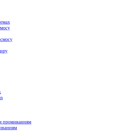
k
in
им промиванням
миванням
пу
клапанами Clack
клапанами Runxin