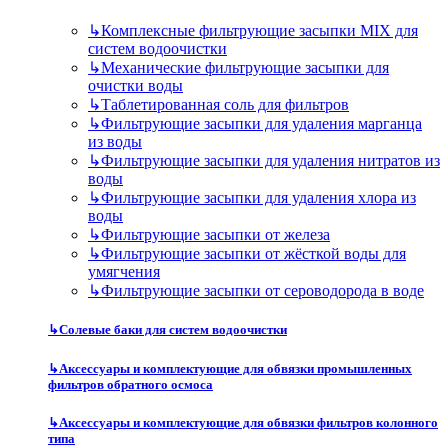
↳
Комплексные фильтрующие засыпки MIX для
систем водоочистки
↳
Механические фильтрующие засыпки для
очистки воды
↳
Таблетированная соль для фильтров
↳
Фильтрующие засыпки для удаления марганца
из воды
↳
Фильтрующие засыпки для удаления нитратов из
воды
↳
Фильтрующие засыпки для удаления хлора из
воды
↳
Фильтрующие засыпки от железа
↳
Фильтрующие засыпки от жёсткой воды для
умягчения
↳
Фильтрующие засыпки от сероводорода в воде
↳
Солевые баки для систем водоочистки
↳
Аксессуары и комплектующие для обвязки промышленных
фильтров обратного осмоса
↳
Аксессуары и комплектующие для обвязки фильтров колонного
типа