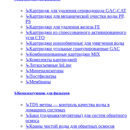
↳
Картридж для удаления сероводорода GAC-CAT
↳
Картриджи для механической очистки воды PP,
PS
↳
Картриджи для удаления железа FE
↳
Картриджи из спрессованного активированного
угля CTO
↳
Картриджи ионообменные для умягчения воды
↳
Картриджи угольные гранулированные GAC
↳
Комбинированные картриджи MIX
↳
Комплекты картриджей
↳
Легкосъемные InLine
↳
Минерализаторы
↳
Постфильтры
↳
Мембраны
↳
Комплектующие для фильтров
↳
TDS метры — контроль качества воды в
домашних системах
↳
Баки (гидроаккумуляторы) для систем обратного
осмоса
↳
Краны чистой воды для обратных осмосов