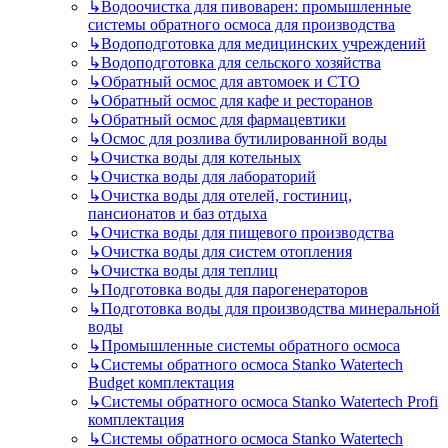
↳
Водоочистка для пивоварен: промышленные
системы обратного осмоса для производства
↳
Водоподготовка для медицинских учреждений
↳
Водоподготовка для сельского хозяйства
↳
Обратный осмос для автомоек и СТО
↳
Обратный осмос для кафе и ресторанов
↳
Обратный осмос для фармацевтики
↳
Осмос для розлива бутилированной воды
↳
Очистка воды для котельных
↳
Очистка воды для лабораторий
↳
Очистка воды для отелей, гостиниц,
пансионатов и баз отдыха
↳
Очистка воды для пищевого производства
↳
Очистка воды для систем отопления
↳
Очистка воды для теплиц
↳
Подготовка воды для парогенераторов
↳
Подготовка воды для производства минеральной
воды
↳
Промышленные системы обратного осмоса
↳
Системы обратного осмоса Stanko Watertech
Budget комплектация
↳
Системы обратного осмоса Stanko Watertech Profi
комплектация
↳
Системы обратного осмоса Stanko Watertech