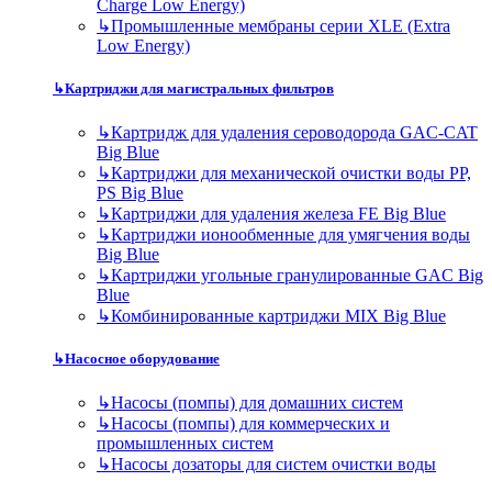
Charge Low Energy)
↳
Промышленные мембраны серии XLE (Extra
Low Energy)
↳
Картриджи для магистральных фильтров
↳
Картридж для удаления сероводорода GAC-CAT
Big Blue
↳
Картриджи для механической очистки воды PP,
PS Big Blue
↳
Картриджи для удаления железа FE Big Blue
↳
Картриджи ионообменные для умягчения воды
Big Blue
↳
Картриджи угольные гранулированные GAC Big
Blue
↳
Комбинированные картриджи MIX Big Blue
↳
Насосное оборудование
↳
Насосы (помпы) для домашних систем
↳
Насосы (помпы) для коммерческих и
промышленных систем
↳
Насосы дозаторы для систем очистки воды