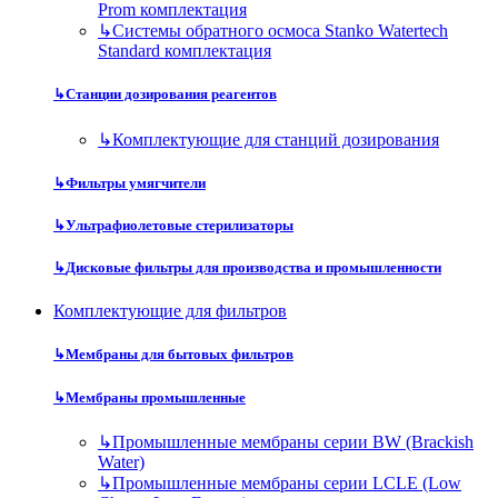
Prom комплектация
↳
Системы обратного осмоса Stanko Watertech
Standard комплектация
↳
Станции дозирования реагентов
↳
Комплектующие для станций дозирования
↳
Фильтры умягчители
↳
Ультрафиолетовые стерилизаторы
↳
Дисковые фильтры для производства и промышленности
Комплектующие для фильтров
↳
Мембраны для бытовых фильтров
↳
Мембраны промышленные
↳
Промышленные мембраны серии BW (Brackish
Water)
↳
Промышленные мембраны серии LCLE (Low