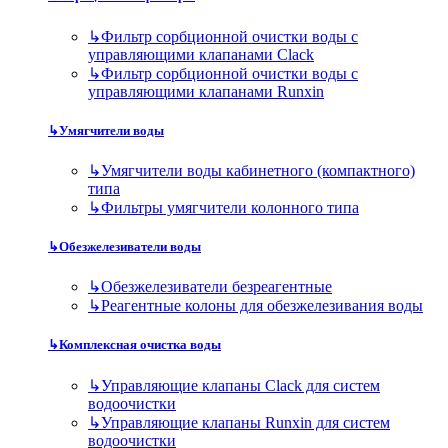
↳
Фильтр сорбционной очистки воды с
управляющими клапанами Clack
↳
Фильтр сорбционной очистки воды с
управляющими клапанами Runxin
↳
Умягчители воды
↳
Умягчители воды кабинетного (компактного)
типа
↳
Фильтры умягчители колонного типа
↳
Обезжелезиватели воды
↳
Обезжелезиватели безреагентные
↳
Реагентные колоны для обезжелезивания воды
↳
Комплексная очистка воды
↳
Управляющие клапаны Clack для систем
водоочистки
↳
Управляющие клапаны Runxin для систем
водоочистки