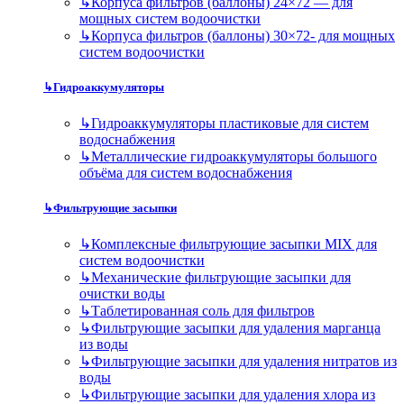
↳
Корпуса фильтров (баллоны) 24×72 — для
мощных систем водоочистки
↳
Корпуса фильтров (баллоны) 30×72- для мощных
систем водоочистки
↳
Гидроаккумуляторы
↳
Гидроаккумуляторы пластиковые для систем
водоснабжения
↳
Металлические гидроаккумуляторы большого
объёма для систем водоснабжения
↳
Фильтрующие засыпки
↳
Комплексные фильтрующие засыпки MIX для
систем водоочистки
↳
Механические фильтрующие засыпки для
очистки воды
↳
Таблетированная соль для фильтров
↳
Фильтрующие засыпки для удаления марганца
из воды
↳
Фильтрующие засыпки для удаления нитратов из
воды
↳
Фильтрующие засыпки для удаления хлора из