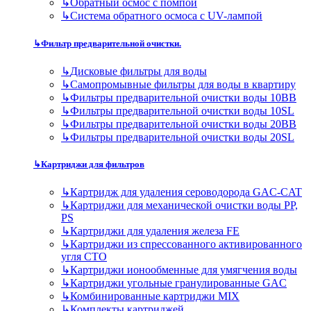
↳
Обратный осмос с помпой
↳
Система обратного осмоса с UV-лампой
↳
Фильтр предварительной очистки.
↳
Дисковые фильтры для воды
↳
Самопромывные фильтры для воды в квартиру
↳
Фильтры предварительной очистки воды 10BB
↳
Фильтры предварительной очистки воды 10SL
↳
Фильтры предварительной очистки воды 20BB
↳
Фильтры предварительной очистки воды 20SL
↳
Картриджи для фильтров
↳
Картридж для удаления сероводорода GAC-CAT
↳
Картриджи для механической очистки воды PP,
PS
↳
Картриджи для удаления железа FE
↳
Картриджи из спрессованного активированного
угля CTO
↳
Картриджи ионообменные для умягчения воды
↳
Картриджи угольные гранулированные GAC
↳
Комбинированные картриджи MIX
↳
Комплекты картриджей