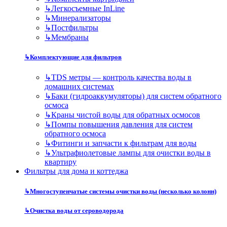
↳
Легкосъемные InLine
↳
Минерализаторы
↳
Постфильтры
↳
Мембраны
↳
Комплектующие для фильтров
↳
TDS метры — контроль качества воды в
домашних системах
↳
Баки (гидроаккумуляторы) для систем обратного
осмоса
↳
Краны чистой воды для обратных осмосов
↳
Помпы повышения давления для систем
обратного осмоса
↳
Фитинги и запчасти к фильтрам для воды
↳
Ультрафиолетовые лампы для очистки воды в
квартиру
Фильтры для дома и коттеджа
↳
Многоступенчатые системы очистки воды (несколько колонн)
↳
Очистка воды от сероводорода