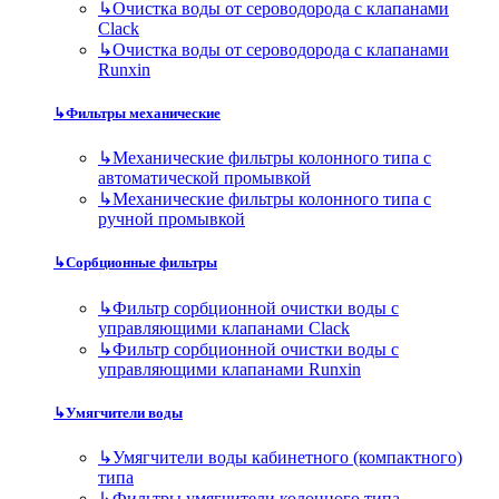
↳
Очистка воды от сероводорода с клапанами
Clack
↳
Очистка воды от сероводорода с клапанами
Runxin
↳
Фильтры механические
↳
Механические фильтры колонного типа с
автоматической промывкой
↳
Механические фильтры колонного типа с
ручной промывкой
↳
Сорбционные фильтры
↳
Фильтр сорбционной очистки воды с
управляющими клапанами Clack
↳
Фильтр сорбционной очистки воды с
управляющими клапанами Runxin
↳
Умягчители воды
↳
Умягчители воды кабинетного (компактного)
типа
↳
Фильтры умягчители колонного типа