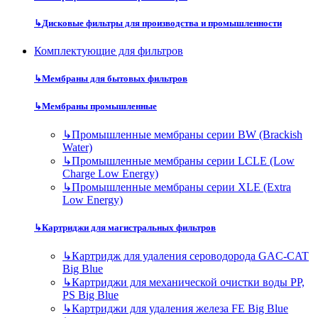
↳
Дисковые фильтры для производства и промышленности
Комплектующие для фильтров
↳
Мембраны для бытовых фильтров
↳
Мембраны промышленные
↳
Промышленные мембраны серии BW (Brackish
Water)
↳
Промышленные мембраны серии LCLE (Low
Charge Low Energy)
↳
Промышленные мембраны серии XLE (Extra
Low Energy)
↳
Картриджи для магистральных фильтров
↳
Картридж для удаления сероводорода GAC-CAT
Big Blue
↳
Картриджи для механической очистки воды PP,
PS Big Blue
↳
Картриджи для удаления железа FE Big Blue