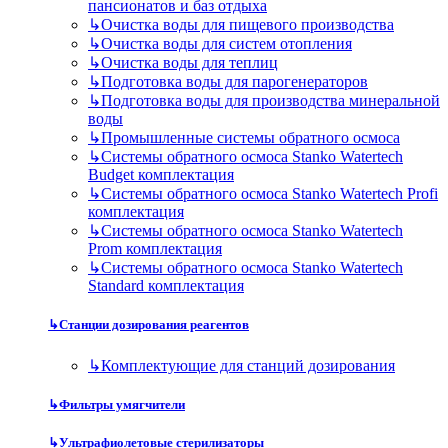
пансионатов и баз отдыха
↳
Очистка воды для пищевого производства
↳
Очистка воды для систем отопления
↳
Очистка воды для теплиц
↳
Подготовка воды для парогенераторов
↳
Подготовка воды для производства минеральной
воды
↳
Промышленные системы обратного осмоса
↳
Системы обратного осмоса Stanko Watertech
Budget комплектация
↳
Системы обратного осмоса Stanko Watertech Profi
комплектация
↳
Системы обратного осмоса Stanko Watertech
Prom комплектация
↳
Системы обратного осмоса Stanko Watertech
Standard комплектация
↳
Станции дозирования реагентов
↳
Комплектующие для станций дозирования
↳
Фильтры умягчители
↳
Ультрафиолетовые стерилизаторы