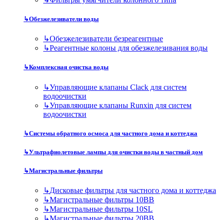
↳
Обезжелезиватели воды
↳
Обезжелезиватели безреагентные
↳
Реагентные колоны для обезжелезивания воды
↳
Комплексная очистка воды
↳
Управляющие клапаны Clack для систем
водоочистки
↳
Управляющие клапаны Runxin для систем
водоочистки
↳
Системы обратного осмоса для частного дома и коттеджа
↳
Ультрафиолетовые лампы для очистки воды в частный дом
↳
Магистральные фильтры
↳
Дисковые фильтры для частного дома и коттеджа
↳
Магистральные фильтры 10BB
↳
Магистральные фильтры 10SL
↳
Магистральные фильтры 20BB