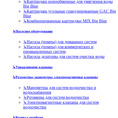
↳
Картриджи ионообменные для умягчения воды
Big Blue
↳
Картриджи угольные гранулированные GAC Big
Blue
↳
Комбинированные картриджи MIX Big Blue
↳
Насосное оборудование
↳
Насосы (помпы) для домашних систем
↳
Насосы (помпы) для коммерческих и
промышленных систем
↳
Насосы дозаторы для систем очистки воды
↳
Управляющие клапаны
↳
Ротаметры, манометры, электромагнитные клапаны
↳
Манометры для систем водоочистки и
водоснабжения
↳
Ротамеры для систем водоочистки
↳
Электромагнитные клапаны для систем
водоочистки
↳
Корпуса мембран