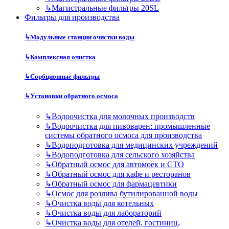
↳
Магистральные фильтры 20SL
Фильтры для производства
↳
Модульные станции очистки воды
↳
Комплексная очистка
↳
Сорбционные фильтры
↳
Установки обратного осмоса
↳
Водоочистка для молочных производств
↳
Водоочистка для пивоварен: промышленные
системы обратного осмоса для производства
↳
Водоподготовка для медицинских учреждений
↳
Водоподготовка для сельского хозяйства
↳
Обратный осмос для автомоек и СТО
↳
Обратный осмос для кафе и ресторанов
↳
Обратный осмос для фармацевтики
↳
Осмос для розлива бутилированной воды
↳
Очистка воды для котельных
↳
Очистка воды для лабораторий
↳
Очистка воды для отелей, гостиниц,