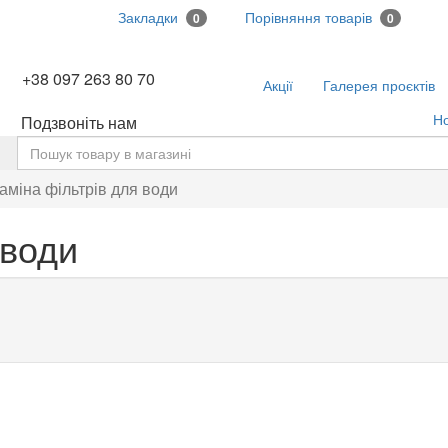
Закладки
Порівняння товарів
0
0
+38 097 263 80 70
Акції
Галерея проєктів
Н
Подзвоніть нам
ь
аміна фільтрів для води
 води