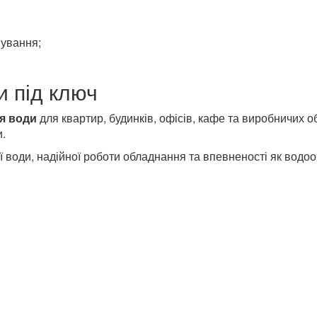
вування;
и під ключ
ля води
для квартир, будинків, офісів, кафе та виробничих об
.
ої води, надійної роботи обладнання та впевненості як вод