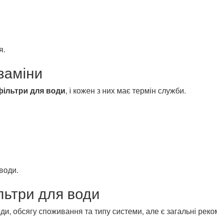
я.
заміни
фільтри для води
, і кожен з них має термін служби.
води.
льтри для води
оди, обсягу споживання та типу системи, але є загальні реко