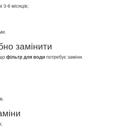
 3-6 місяців;
ми.
бно замінити
 що
фільтр для води
потребує заміни.
в.
аміни
;