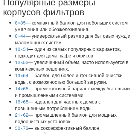
Популярные размеры
корпусов фильтров
8×35
— компактный баллон для небольших систем
умягчения или обезжелезивания.
8×44
— универсальный размер для бытовых нужд и
маломощных систем.
10×54
— один из самых популярных вариантов,
подходит для дома, кафе и офисов.
12×52
— увеличенный объём, часто используется в
комплексных решениях.
13×54
— баллон для более интенсивной очистки
воды, с возможностью большой загрузки.
14×65
— промежуточный вариант между бытовыми
и промышленными системами.
16×65
— идеален для частных домов с
повышенным потреблением воды.
21×62
— промышленный баллон для мощных
водоочистных установок.
30×72
— высокоэффективный баллон,