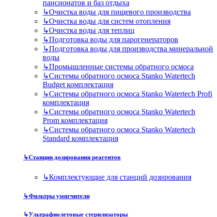
пансионатов и баз отдыха
↳
Очистка воды для пищевого производства
↳
Очистка воды для систем отопления
↳
Очистка воды для теплиц
↳
Подготовка воды для парогенераторов
↳
Подготовка воды для производства минеральной
воды
↳
Промышленные системы обратного осмоса
↳
Системы обратного осмоса Stanko Watertech
Budget комплектация
↳
Системы обратного осмоса Stanko Watertech Profi
комплектация
↳
Системы обратного осмоса Stanko Watertech
Prom комплектация
↳
Системы обратного осмоса Stanko Watertech
Standard комплектация
↳
Станции дозирования реагентов
↳
Комплектующие для станций дозирования
↳
Фильтры умягчители
↳
Ультрафиолетовые стерилизаторы