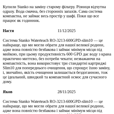
Купили Stanko на заміну старому фільтру. Різниця відчутна
одразу. Вода смачна, без сторонніх запахів. Сама система
компактна, не займає весь простір у шафі. Поки що все
працює як годинник.
Настя
11/12/2025
Система Stanko Waterteach RO-3213-600GPD-slim10 — це
найкраще, що ми могли обрати для нашої великої родини,
адже вона повністю безбакова і займає мінімум місця під
мийкою, при цьому продуктивність 600 GPD дає воду з крана
практично миттєво, без потреби чекати; незважаючи на
компактність, вона використовує три стандартні картриджі
Slim10 для попереднього очищення, що спрощує їхню заміну,
і, звичайно, якість очищення залишається бездоганною, тож
це ідеальний, швидкий та компактний осмос для сучасного
дому.
Яков
28/11/2025
Система Stanko Waterteach RO-3213-600GPD-slim10 — це
найкраще, що ми могли обрати для нашої великої родини,
адже вона повністю безбакова і займає мінімум місця під