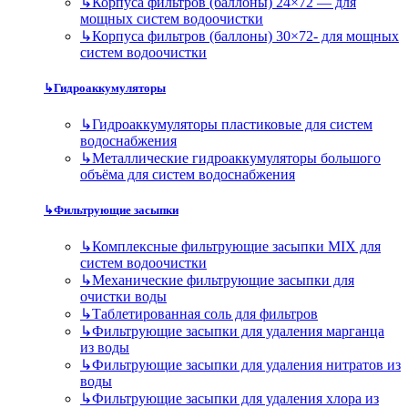
↳
Корпуса фильтров (баллоны) 24×72 — для
мощных систем водоочистки
↳
Корпуса фильтров (баллоны) 30×72- для мощных
систем водоочистки
↳
Гидроаккумуляторы
↳
Гидроаккумуляторы пластиковые для систем
водоснабжения
↳
Металлические гидроаккумуляторы большого
объёма для систем водоснабжения
↳
Фильтрующие засыпки
↳
Комплексные фильтрующие засыпки MIX для
систем водоочистки
↳
Механические фильтрующие засыпки для
очистки воды
↳
Таблетированная соль для фильтров
↳
Фильтрующие засыпки для удаления марганца
из воды
↳
Фильтрующие засыпки для удаления нитратов из
воды
↳
Фильтрующие засыпки для удаления хлора из