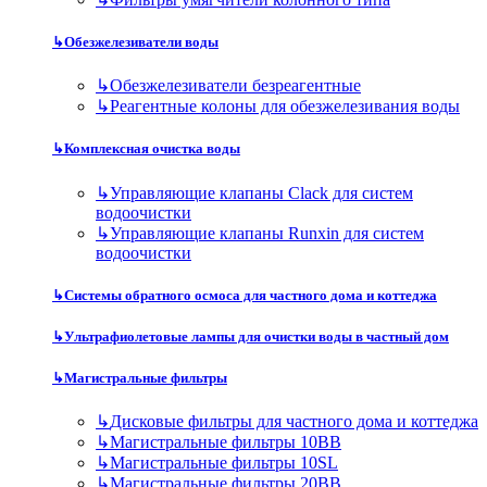
↳
Обезжелезиватели воды
↳
Обезжелезиватели безреагентные
↳
Реагентные колоны для обезжелезивания воды
↳
Комплексная очистка воды
↳
Управляющие клапаны Clack для систем
водоочистки
↳
Управляющие клапаны Runxin для систем
водоочистки
↳
Системы обратного осмоса для частного дома и коттеджа
↳
Ультрафиолетовые лампы для очистки воды в частный дом
↳
Магистральные фильтры
↳
Дисковые фильтры для частного дома и коттеджа
↳
Магистральные фильтры 10BB
↳
Магистральные фильтры 10SL
↳
Магистральные фильтры 20BB