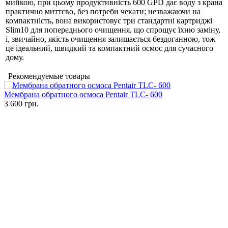
мийкою, при цьому продуктивність 600 GPD дає воду з крана
практично миттєво, без потреби чекати; незважаючи на
компактність, вона використовує три стандартні картриджі
Slim10 для попереднього очищення, що спрощує їхню заміну,
і, звичайно, якість очищення залишається бездоганною, тож
це ідеальний, швидкий та компактний осмос для сучасного
дому.
Рекомендуемые товары
Мембрана обратного осмоса Pentair TLC- 600
3 600 грн.