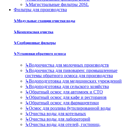
↳
Магистральные фильтры 20SL
Фильтры для производства
↳
Модульные станции очистки воды
↳
Комплексная очистка
↳
Сорбционные фильтры
↳
Установки обратного осмоса
↳
Водоочистка для молочных производств
↳
Водоочистка для пивоварен: промышленные
системы обратного осмоса для производства
↳
Водоподготовка для медицинских учреждений
↳
Водоподготовка для сельского хозяйства
↳
Обратный осмос для автомоек и СТО
↳
Обратный осмос для кафе и ресторанов
↳
Обратный осмос для фармацевтики
↳
Осмос для розлива бутилированной воды
↳
Очистка воды для котельных
↳
Очистка воды для лабораторий
↳
Очистка воды для отелей, гостиниц,