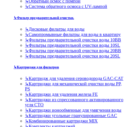
↳
Обратный осмос с помпой
↳
Система обратного осмоса с UV-лампой
↳
Фильтр предварительной очистки.
↳
Дисковые фильтры для воды
↳
Самопромывные фильтры для воды в квартиру
↳
Фильтры предварительной очистки воды 10BB
↳
Фильтры предварительной очистки воды 10SL
↳
Фильтры предварительной очистки воды 20BB
↳
Фильтры предварительной очистки воды 20SL
↳
Картриджи для фильтров
↳
Картридж для удаления сероводорода GAC-CAT
↳
Картриджи для механической очистки воды PP,
PS
↳
Картриджи для удаления железа FE
↳
Картриджи из спрессованного активированного
угля CTO
↳
Картриджи ионообменные для умягчения воды
↳
Картриджи угольные гранулированные GAC
↳
Комбинированные картриджи MIX
↳
Комплекты картриджей