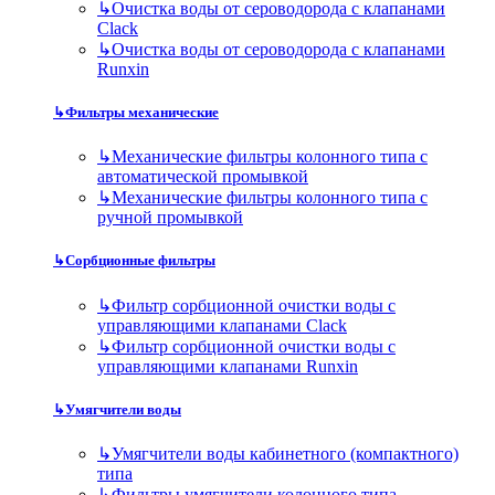
↳
Очистка воды от сероводорода с клапанами
Clack
↳
Очистка воды от сероводорода с клапанами
Runxin
↳
Фильтры механические
↳
Механические фильтры колонного типа с
автоматической промывкой
↳
Механические фильтры колонного типа с
ручной промывкой
↳
Сорбционные фильтры
↳
Фильтр сорбционной очистки воды с
управляющими клапанами Clack
↳
Фильтр сорбционной очистки воды с
управляющими клапанами Runxin
↳
Умягчители воды
↳
Умягчители воды кабинетного (компактного)
типа
↳
Фильтры умягчители колонного типа