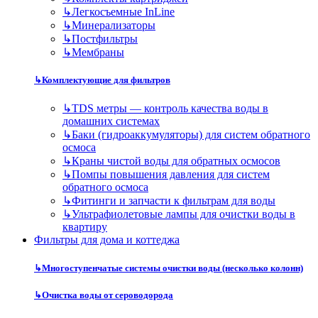
↳
Легкосъемные InLine
↳
Минерализаторы
↳
Постфильтры
↳
Мембраны
↳
Комплектующие для фильтров
↳
TDS метры — контроль качества воды в
домашних системах
↳
Баки (гидроаккумуляторы) для систем обратного
осмоса
↳
Краны чистой воды для обратных осмосов
↳
Помпы повышения давления для систем
обратного осмоса
↳
Фитинги и запчасти к фильтрам для воды
↳
Ультрафиолетовые лампы для очистки воды в
квартиру
Фильтры для дома и коттеджа
↳
Многоступенчатые системы очистки воды (несколько колонн)
↳
Очистка воды от сероводорода