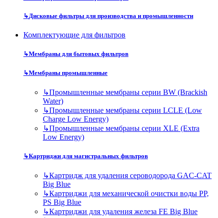
↳
Дисковые фильтры для производства и промышленности
Комплектующие для фильтров
↳
Мембраны для бытовых фильтров
↳
Мембраны промышленные
↳
Промышленные мембраны серии BW (Brackish
Water)
↳
Промышленные мембраны серии LCLE (Low
Charge Low Energy)
↳
Промышленные мембраны серии XLE (Extra
Low Energy)
↳
Картриджи для магистральных фильтров
↳
Картридж для удаления сероводорода GAC-CAT
Big Blue
↳
Картриджи для механической очистки воды PP,
PS Big Blue
↳
Картриджи для удаления железа FE Big Blue