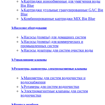
↳
Картриджи ионообменные для умягчения воды
Big Blue
↳
Картриджи угольные гранулированные GAC Big
Blue
↳
Комбинированные картриджи MIX Big Blue
↳
Насосное оборудование
↳
Насосы (помпы) для домашних систем
↳
Насосы (помпы) для коммерческих и
промышленных систем
↳
Насосы дозаторы для систем очистки воды
↳
Управляющие клапаны
↳
Ротаметры, манометры, электромагнитные клапаны
↳
Манометры для систем водоочистки и
водоснабжения
↳
Ротамеры для систем водоочистки
↳
Электромагнитные клапаны для систем
водоочистки
↳
Корпуса мембран